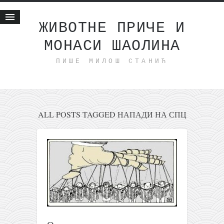
ЖИВОТНЕ ПРИЧЕ И
МОНАСИ ШАОЛИНА
Почетна
ПИШЕ МИЛОШ СТАНИЋ
Животне приче
најновије на блогу
интернет пословање
исхраном до здравља
ALL POSTS TAGGED НАПАДИ НА СПЦ
мој хаику
моменти и места
бонус садржај
светлопис
законоправило
духовни отац