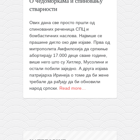
О чедоморкама и спиновању
православље
стварности
забрањена историја
ћирилица
Ових дана све просто пршти од
спинованих реченица СПЦ и
породичне приче
бомбастичних наслова. Највише се
прашине дигло око две изјаве. Прва од
прота Воја
митрополита Амфилохија да српкиње
уместо твитера
абортирају 17.000 деце сваке године,
више него што су Хитлер, Мусолини и
календар српски
остали побили заједно. А друга изјава
азбуки и књиге
патријарха Иринеја о томе да би жене
требале да рађају да би обновили
Окинава карате
народ српски.
Read more…
најновије на блогу
моје белешке
историја каратеа
бубиши
карате