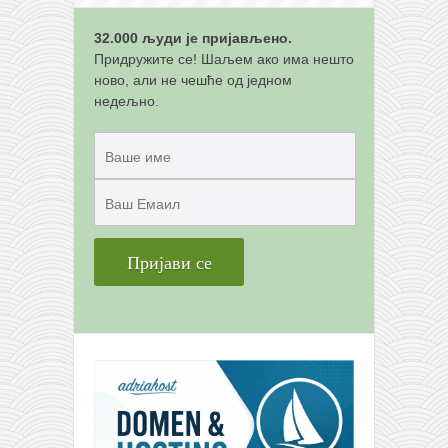
снимци наступа
галерија клуба
32.000 људи је пријављено.
Придружите се! Шаљем ако има нешто
чланарина
ново, али не чешће од једном
контакт
недељно.
бесплатна е-књига
термини тренинга
моја прича
моја прича
фотке
контакт