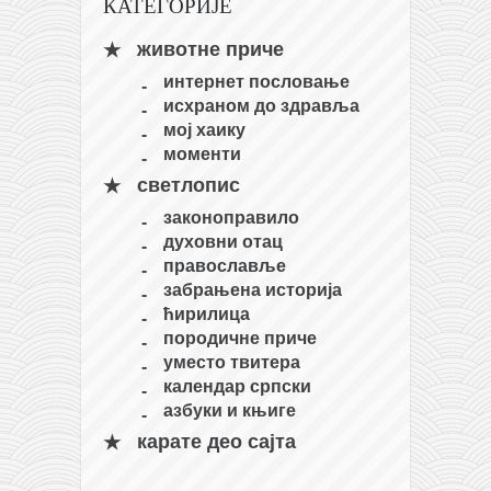
КАТЕГОРИЈЕ
кихон
животне приче
наиханчи
интернет пословање
кушанку
исхраном до здравља
пасаи
мој хаику
моменти
темашивари
светлопис
кобудо
законоправило
нунчаку
духовни отац
православље
бо
забрањена историја
тонфа
ћирилица
породичне приче
саи
уместо твитера
тимбеи рочин
календар српски
азбуки и књиге
тсунами дојо
карате део сајта
програм