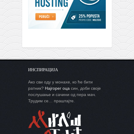
ИНСПИРАЦИЈА
Ако сви оду у монахе, ко ће бити
ратник?
Најгорег оца
син, доби своје
послушање и сачини од пера мач.
Трудим се… праштајте.