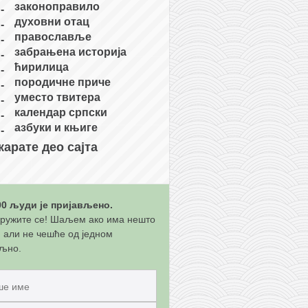
законоправило
духовни отац
православље
забрањена историја
ћирилица
породичне приче
уместо твитера
календар српски
азбуки и књиге
карате део сајта
00 људи је пријављено.
ружите се! Шаљем ако има нешто
, али не чешће од једном
љно.