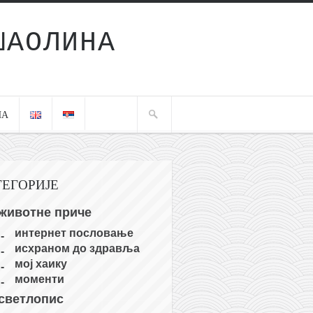
ШАОЛИНА
ЧА
ТЕГОРИЈЕ
животне приче
интернет пословање
исхраном до здравља
мој хаику
моменти
светлопис