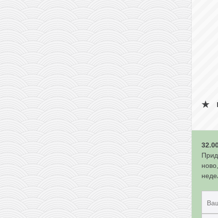
32.0
Прид
ново
неде