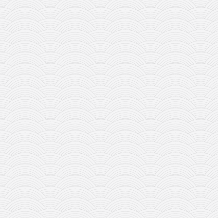
православље
забрањена историја
ћирилица
породичне приче
прота Воја
уместо твитера
календар српски
азбуки и књиге
Окинава карате
најновије на блогу
моје белешке
историја каратеа
бубиши
карате