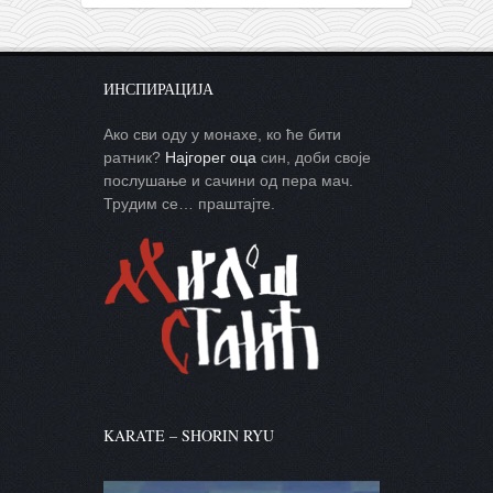
ИНСПИРАЦИЈА
Ако сви оду у монахе, ко ће бити
ратник?
Најгорег оца
син, доби своје
послушање и сачини од пера мач.
Трудим се… праштајте.
KARATE – SHORIN RYU