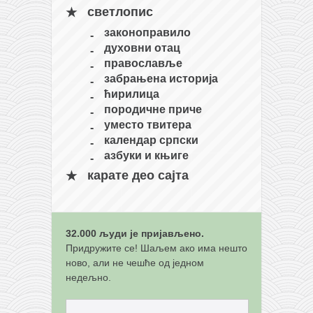
светлопис
кихон
законоправило
наиханчи
духовни отац
кушанку
православље
забрањена историја
пасаи
ћирилица
темашивари
породичне приче
уместо твитера
кобудо
календар српски
нунчаку
азбуки и књиге
бо
карате део сајта
тонфа
саи
32.000 људи је пријављено.
тимбеи рочин
Придружите се! Шаљем ако има нешто
ново, али не чешће од једном
тсунами дојо
недељно.
програм