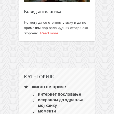
православље
забрањена историја
Ковид антилогика
ћирилица
Не могу да се отргнем утиску и да не
породичне приче
приметим пар врло чудних ствари око
”короне”.
Read more…
прота Воја
уместо твитера
календар српски
азбуки и књиге
Окинава карате
КАТЕГОРИЈЕ
најновије на блогу
моје белешке
животне приче
историја каратеа
интернет пословање
исхраном до здравља
бубиши
мој хаику
карате
моменти