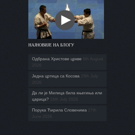
НАЈНОВИЈЕ НА БЛОГУ
Одбрана Христове цркве
6th August
2026
Једна цртица са Косова
29th July
2026
Да ли је Милица била књегиња или
царица?
18th July 2026
Порука Ћирила Словенима
27th
June 2026