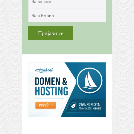
снимци наступа
галерија клуба
чланарина
контакт
бесплатна е-књига
термини тренинга
моја прича
моја прича
фотке
контакт