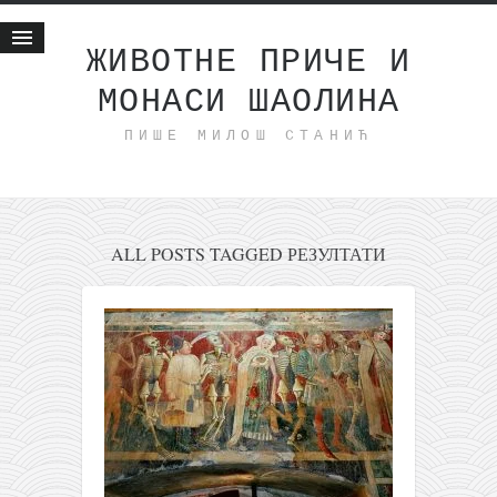
ЖИВОТНЕ ПРИЧЕ И
МОНАСИ ШАОЛИНА
Почетна
ПИШЕ МИЛОШ СТАНИЋ
Животне приче
најновије на блогу
интернет пословање
исхраном до здравља
ALL POSTS TAGGED РЕЗУЛТАТИ
мој хаику
моменти и места
бонус садржај
светлопис
законоправило
духовни отац