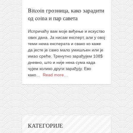
православље
Bitcoin грозница, како зарадити
забрањена историја
од coina и пар савета
ћирилица
породичне приче
Испричаћу вам моје виђење и искуство
ових дана. Ја нисам експерт, али у овој
прота Воја
теми нема експерата и свако ко каже
да јесте је само мало умишљен или је
уместо твитера
имао среће. Тренутно зарађујем 108$
календар српски
дневно, што и није нека сума када
чујем колико други зарађују. Ево
азбуки и књиге
како…
Read more…
Окинава карате
најновије на блогу
моје белешке
историја каратеа
бубиши
КАТЕГОРИЈЕ
карате