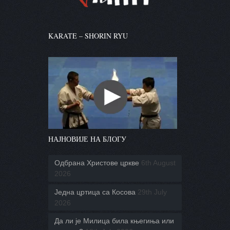
KARATE – SHORIN RYU
НАЈНОВИЈЕ НА БЛОГУ
Одбрана Христове цркве
6th August
2026
Једна цртица са Косова
29th July
2026
Да ли је Милица била књегиња или