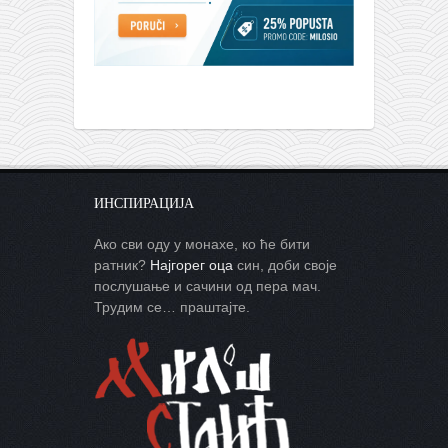
ИНСПИРАЦИЈА
Ако сви оду у монахе, ко ће бити
ратник?
Најгорег оца
син, доби своје
послушање и сачини од пера мач.
Трудим се… праштајте.