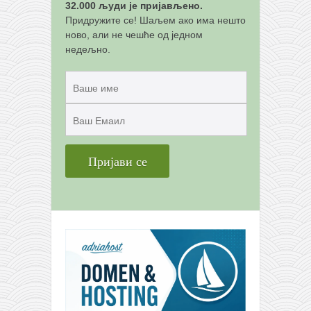
снимци наступа
32.000 људи је пријављено.
Придружите се! Шаљем ако има нешто
галерија клуба
ново, али не чешће од једном
чланарина
недељно.
контакт
бесплатна е-књига
термини тренинга
моја прича
моја прича
фотке
контакт