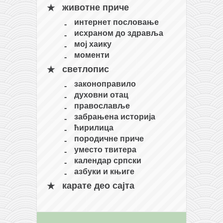
животне приче
кихон
интернет пословање
наиханчи
исхраном до здравља
кушанку
мој хаику
моменти
пасаи
светлопис
темашивари
законоправило
кобудо
духовни отац
православље
нунчаку
забрањена историја
бо
ћирилица
породичне приче
тонфа
уместо твитера
саи
календар српски
азбуки и књиге
тимбеи рочин
карате део сајта
тсунами дојо
програм