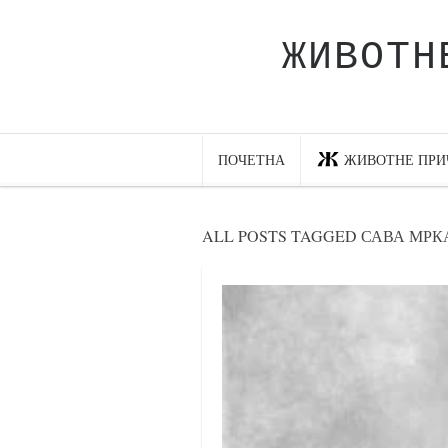
ЖИВОТН
Почетна
Животне приче
најновије на блогу
ПОЧЕТНА
ЖИВОТНЕ ПРИ
интернет пословање
исхраном до здравља
ALL POSTS TAGGED САВА МР
мој хаику
моменти и места
бонус садржај
светлопис
законоправило
духовни отац