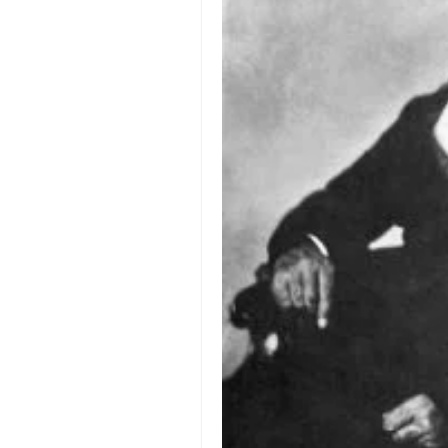
православље
забрањена историја
ћирилица
породичне приче
прота Воја
уместо твитера
календар српски
азбуки и књиге
Окинава карате
најновије на блогу
моје белешке
историја каратеа
бубиши
карате