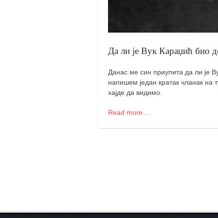
кихон
наиханчи
кушанку
Да ли је Вук Караџић био д
пасаи
Данас ме син приупита да ли је В
темашивари
напишем један кратак чланак на т
кобудо
хајде да видимо.
нунчаку
Read more…
бо
тонфа
саи
тимбеи рочин
тсунами дојо
програм