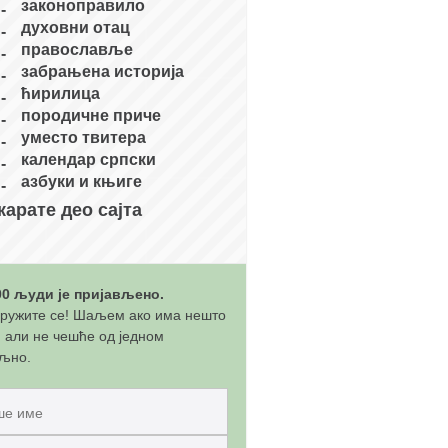
законоправило
духовни отац
православље
забрањена историја
ћирилица
породичне приче
уместо твитера
календар српски
азбуки и књиге
карате део сајта
00 људи је пријављено.
ружите се! Шаљем ако има нешто
, али не чешће од једном
љно.