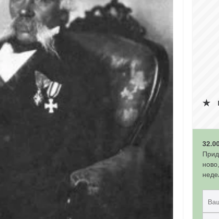
32.0
Прид
ново
неде