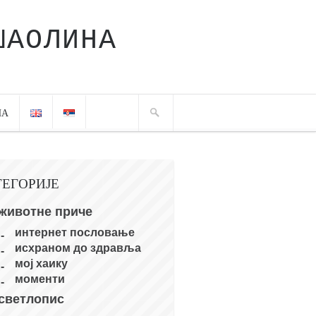
ШАОЛИНА
ЧА
ТЕГОРИЈЕ
животне приче
интернет пословање
исхраном до здравља
мој хаику
моменти
светлопис