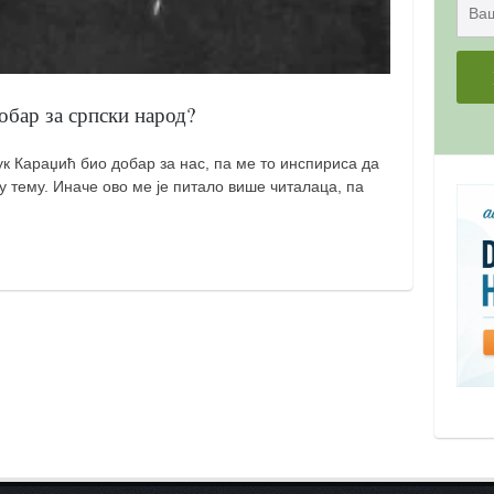
обар за српски народ?
ук Караџић био добар за нас, па ме то инспириса да
у тему. Иначе ово ме је питало више читалаца, па