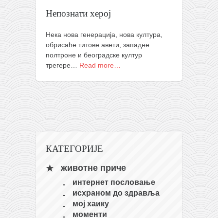
православље
Непознати херој
забрањена историја
ћирилица
Нека нова генерација, нова култура,
обрисаће титове авети, западне
породичне приче
полтроне и београдске култур
трегере…
Read more…
прота Воја
уместо твитера
календар српски
азбуки и књиге
Окинава карате
КАТЕГОРИЈЕ
најновије на блогу
моје белешке
животне приче
историја каратеа
интернет пословање
исхраном до здравља
бубиши
мој хаику
карате
моменти