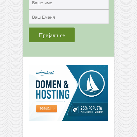
снимци наступа
галерија клуба
чланарина
контакт
бесплатна е-књига
термини тренинга
моја прича
моја прича
фотке
контакт