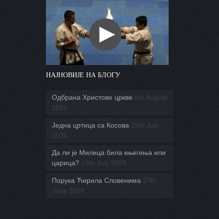
НАЈНОВИЈЕ НА БЛОГУ
Одбрана Христове цркве
6th August
2026
Једна цртица са Косова
29th July
2026
Да ли је Милица била књегиња или
царица?
18th July 2026
Порука Ћирила Словенима
27th
June 2026