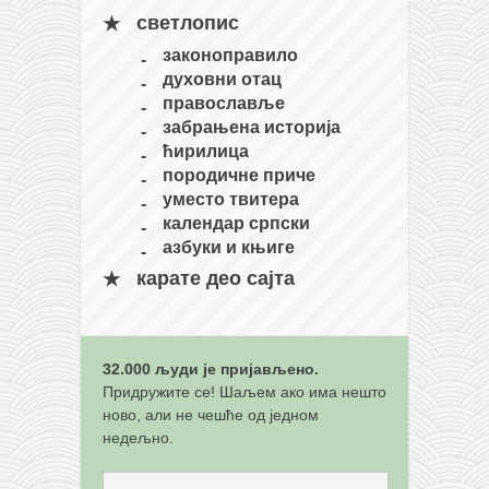
кихон
светлопис
законоправило
наиханчи
духовни отац
кушанку
православље
забрањена историја
пасаи
ћирилица
темашивари
породичне приче
уместо твитера
кобудо
календар српски
нунчаку
азбуки и књиге
бо
карате део сајта
тонфа
саи
32.000 људи је пријављено.
тимбеи рочин
Придружите се! Шаљем ако има нешто
ново, али не чешће од једном
тсунами дојо
недељно.
програм