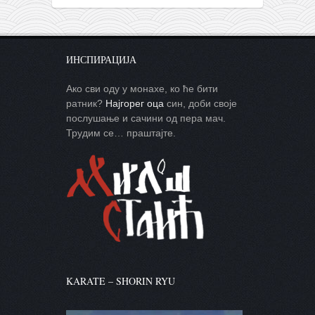
ИНСПИРАЦИЈА
Ако сви оду у монахе, ко ће бити
ратник?
Најгорег оца
син, доби своје
послушање и сачини од пера мач.
Трудим се… праштајте.
KARATE – SHORIN RYU