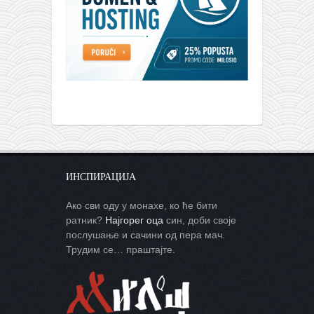
снимци наступа
галерија клуба
чланарина
контакт
бесплатна е-књига
термини тренинга
моја прича
моја прича
ИНСПИРАЦИЈА
фотке
Ако сви оду у монахе, ко ће бити
контакт
ратник?
Најгорег оца
син, доби своје
послушање и сачини од пера мач.
Трудим се… праштајте.