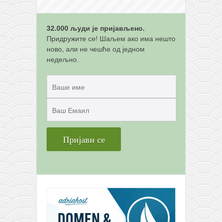
кихон
наиханчи
32.000 људи је пријављено.
Придружите се! Шаљем ако има нешто
кушанку
ново, али не чешће од једном
пасаи
недељно.
темашивари
кобудо
нунчаку
бо
тонфа
саи
тимбеи рочин
тсунами дојо
програм