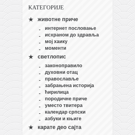
православље
КАТЕГОРИЈЕ
забрањена историја
животне приче
ћирилица
интернет пословање
породичне приче
исхраном до здравља
прота Воја
мој хаику
моменти
уместо твитера
светлопис
календар српски
законоправило
азбуки и књиге
духовни отац
православље
Окинава карате
забрањена историја
најновије на блогу
ћирилица
породичне приче
моје белешке
уместо твитера
историја каратеа
календар српски
азбуки и књиге
бубиши
карате део сајта
карате