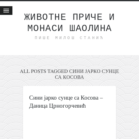
ЖИВОТНЕ ПРИЧЕ И
МОНАСИ ШАОЛИНА
Почетна
ПИШЕ МИЛОШ СТАНИЋ
Животне приче
најновије на блогу
интернет пословање
исхраном до здравља
ALL POSTS TAGGED СИНИ ЈАРКО СУНЦЕ
СА КОСОВА
мој хаику
моменти и места
Сини јарко сунце са Косова –
бонус садржај
Даница Црногорчевић
светлопис
законоправило
духовни отац