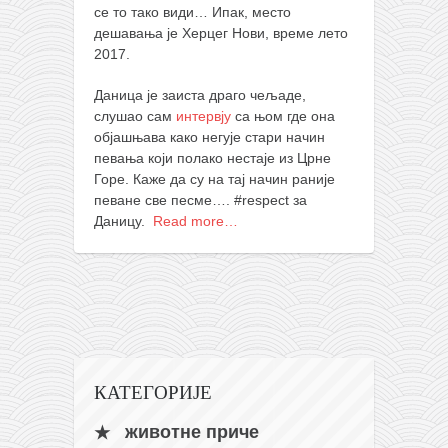
се то тако види… Ипак, место
кихон
дешавања је Херцег Нови, време лето
наиханчи
2017.
кушанку
Даница је заиста драго чељаде,
слушао сам
интервју
са њом где она
пасаи
објашњава како негује стари начин
темашивари
певања који полако нестаје из Црне
Горе. Каже да су на тај начин раније
кобудо
певане све песме…. #respect за
нунчаку
Даницу.
Read more…
бо
тонфа
саи
тимбеи рочин
тсунами дојо
КАТЕГОРИЈЕ
програм
животне приче