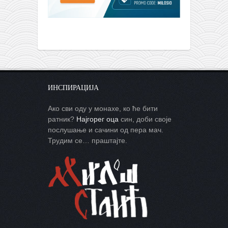
ИНСПИРАЦИЈА
Ако сви оду у монахе, ко ће бити
ратник?
Најгорег оца
син, доби своје
послушање и сачини од пера мач.
Трудим се… праштајте.