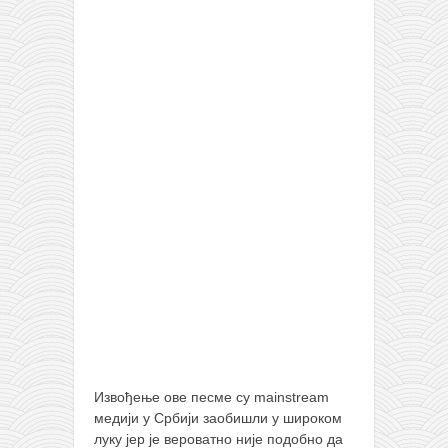
православље
забрањена историја
ћирилица
породичне приче
прота Воја
уместо твитера
календар српски
азбуки и књиге
Окинава карате
најновије на блогу
моје белешке
историја каратеа
Извођење ове песме су mainstream
бубиши
медији у Србији заобишли у широком
карате
луку јер је вероватно није подобно да