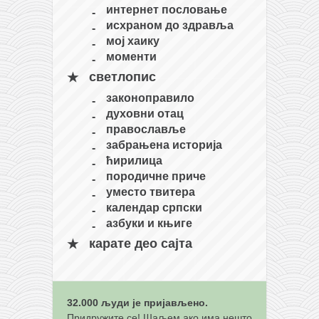
снимци наступа
интернет пословање
галерија клуба
исхраном до здравља
мој хаику
чланарина
моменти
контакт
светлопис
бесплатна е-књига
законоправило
духовни отац
термини тренинга
православље
моја прича
забрањена историја
ћирилица
моја прича
породичне приче
фотке
уместо твитера
календар српски
контакт
азбуки и књиге
карате део сајта
32.000 људи је пријављено.
Придружите се! Шаљем ако има нешто