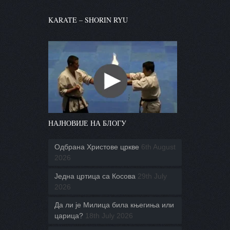
KARATE – SHORIN RYU
НАЈНОВИЈЕ НА БЛОГУ
Одбрана Христове цркве
6th August
2026
Једна цртица са Косова
29th July
2026
Да ли је Милица била књегиња или
царица?
18th July 2026