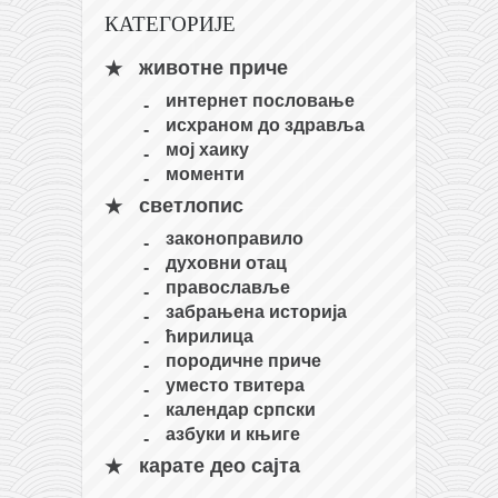
КАТЕГОРИЈЕ
кихон
наиханчи
животне приче
кушанку
интернет пословање
исхраном до здравља
пасаи
мој хаику
темашивари
моменти
кобудо
светлопис
законоправило
нунчаку
духовни отац
бо
православље
забрањена историја
тонфа
ћирилица
саи
породичне приче
уместо твитера
тимбеи рочин
календар српски
тсунами дојо
азбуки и књиге
програм
карате део сајта