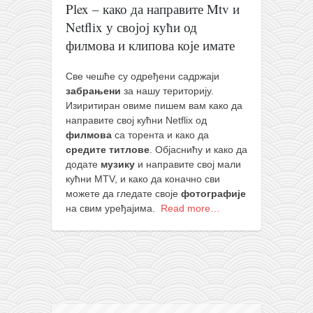
православље
Plex – како да направите Mtv и
Netflix у својој кући од
забрањена историја
филмова и клипова које имате
ћирилица
породичне приче
Све чешће су одређени садржаји
забрањени
за нашу територију.
прота Воја
Изиритиран овиме пишем вам како да
уместо твитера
направите свој кућни Netflix од
филмова
са торента и како да
календар српски
средите титлове
. Објаснићу и како да
додате
музику
и направите свој мали
азбуки и књиге
кућни МТV, и како да коначно сви
Окинава карате
можете да гледате своје
фотографије
на свим уређајима.
Read more…
најновије на блогу
моје белешке
историја каратеа
бубиши
карате