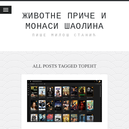
ЖИВОТНЕ ПРИЧЕ И
МОНАСИ ШАОЛИНА
Почетна
ПИШЕ МИЛОШ СТАНИЋ
Животне приче
најновије на блогу
интернет пословање
исхраном до здравља
ALL POSTS TAGGED ТОРЕНТ
мој хаику
моменти и места
бонус садржај
светлопис
законоправило
духовни отац