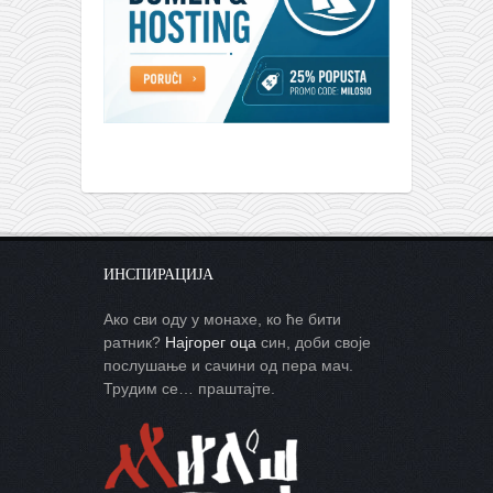
ИНСПИРАЦИЈА
Ако сви оду у монахе, ко ће бити
ратник?
Најгорег оца
син, доби своје
послушање и сачини од пера мач.
Трудим се… праштајте.