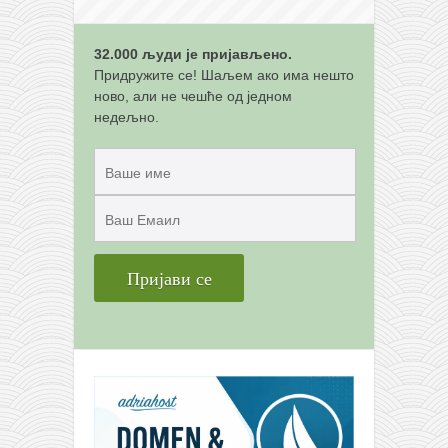
снимци наступа
галерија клуба
32.000 људи је пријављено.
чланарина
Придружите се! Шаљем ако има нешто
ново, али не чешће од једном
контакт
недељно.
бесплатна е-књига
термини тренинга
моја прича
моја прича
фотке
контакт