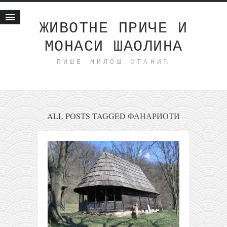
ЖИВОТНЕ ПРИЧЕ И
МОНАСИ ШАОЛИНА
Почетна
ПИШЕ МИЛОШ СТАНИЋ
Животне приче
најновије на блогу
интернет пословање
исхраном до здравља
ALL POSTS TAGGED ФАНАРИОТИ
мој хаику
моменти и места
бонус садржај
светлопис
законоправило
духовни отац