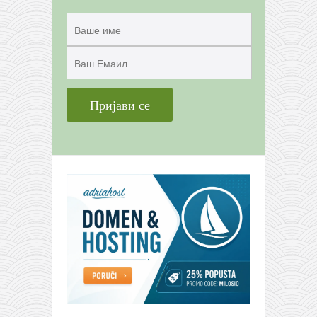
снимци наступа
галерија клуба
чланарина
контакт
бесплатна е-књига
термини тренинга
моја прича
моја прича
фотке
контакт