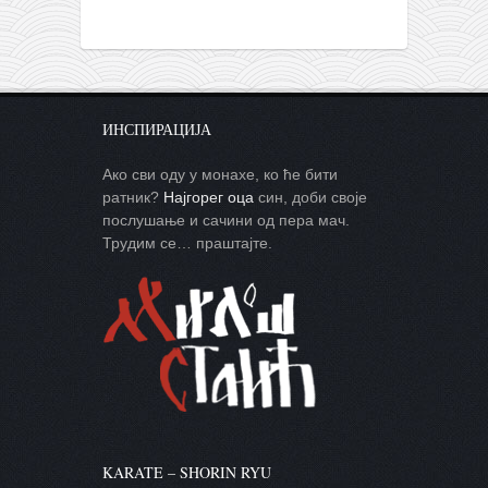
ИНСПИРАЦИЈА
Ако сви оду у монахе, ко ће бити
ратник?
Најгорег оца
син, доби своје
послушање и сачини од пера мач.
Трудим се… праштајте.
KARATE – SHORIN RYU