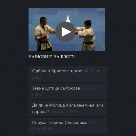
НАЈНОВИЈЕ НА БЛОГУ
Одбрана Христове цркве
6th August
2026
Једна цртица са Косова
29th July
2026
Да ли је Милица била књегиња или
царица?
18th July 2026
Порука Ћирила Словенима
27th
June 2026