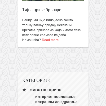
православље
Тајна цркве брвнаре
забрањена историја
ћирилица
Раније ми није било јасно зашто
породичне приче
толику пажњу придају некаквим
црквама-брвнарама када имамо тако
прота Воја
велелепне храмове из доба
Немањића?
Read more…
уместо твитера
календар српски
азбуки и књиге
Окинава карате
најновије на блогу
КАТЕГОРИЈЕ
моје белешке
историја каратеа
животне приче
бубиши
интернет пословање
исхраном до здравља
карате