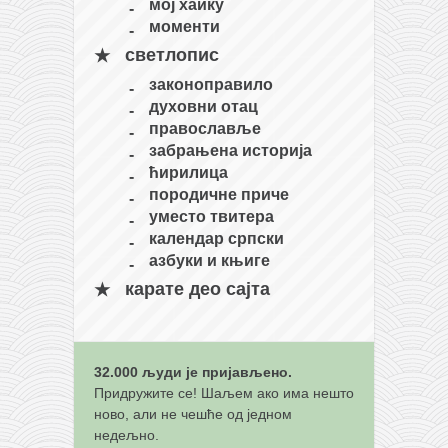
мој хаику
кихон
моменти
наиханчи
светлопис
законоправило
кушанку
духовни отац
пасаи
православље
забрањена историја
темашивари
ћирилица
кобудо
породичне приче
уместо твитера
нунчаку
календар српски
бо
азбуки и књиге
тонфа
карате део сајта
саи
тимбеи рочин
32.000 људи је пријављено.
тсунами дојо
Придружите се! Шаљем ако има нешто
програм
ново, али не чешће од једном
недељно.