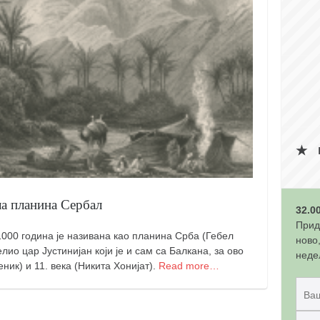
ала планина Сербал
32.0
Прид
 1000 година је називана као планина Срба (Гебел
ново
ио цар Јустинијан који је и сам са Балкана, за ово
неде
еник) и 11. века (Никита Хонијат).
Read more…