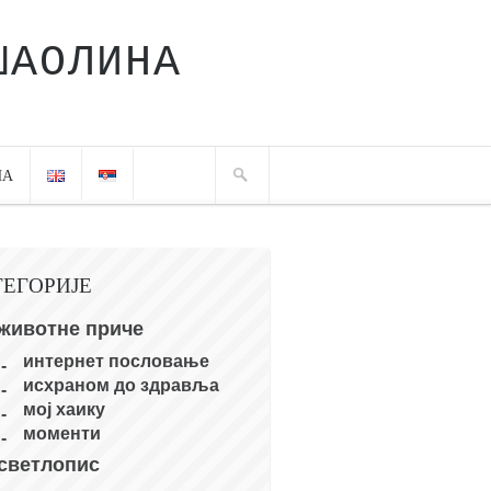
ШАОЛИНА
ЧА
ТЕГОРИЈЕ
животне приче
интернет пословање
исхраном до здравља
мој хаику
моменти
светлопис