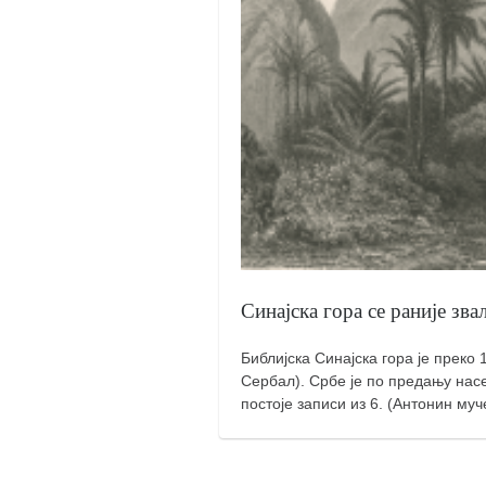
православље
забрањена историја
ћирилица
породичне приче
прота Воја
уместо твитера
календар српски
азбуки и књиге
Окинава карате
Синајска гора се раније зв
најновије на блогу
Библијска Синајска гора је преко
моје белешке
Сербал). Србе је по предању насел
историја каратеа
постоје записи из 6. (Антонин муч
бубиши
карате