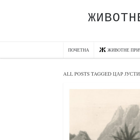
ЖИВОТН
Почетна
Животне приче
најновије на блогу
ПОЧЕТНА
ЖИВОТНЕ ПРИ
интернет пословање
исхраном до здравља
ALL POSTS TAGGED ЦАР ЈУСТ
мој хаику
моменти и места
бонус садржај
светлопис
законоправило
духовни отац