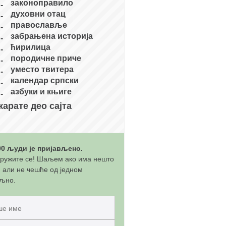
законоправило
духовни отац
православље
забрањена историја
ћирилица
породичне приче
уместо твитера
календар српски
азбуки и књиге
карате део сајта
00 људи је пријављено.
ружите се! Шаљем ако има нешто
, али не чешће од једном
љно.