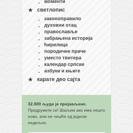
моменти
кихон
светлопис
наиханчи
законоправило
духовни отац
кушанку
православље
пасаи
забрањена историја
ћирилица
темашивари
породичне приче
кобудо
уместо твитера
календар српски
нунчаку
азбуки и књиге
бо
карате део сајта
тонфа
саи
тимбеи рочин
32.000 људи је пријављено.
Придружите се! Шаљем ако има нешто
тсунами дојо
ново, али не чешће од једном
недељно.
програм