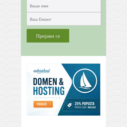
снимци наступа
галерија клуба
чланарина
контакт
бесплатна е-књига
термини тренинга
моја прича
моја прича
фотке
контакт