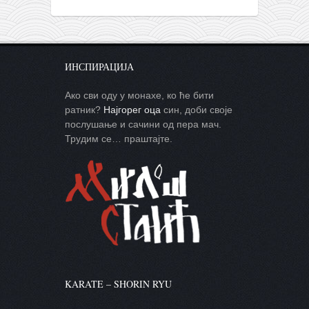
ИНСПИРАЦИЈА
Ако сви оду у монахе, ко ће бити
ратник?
Најгорег оца
син, доби своје
послушање и сачини од пера мач.
Трудим се… праштајте.
KARATE – SHORIN RYU