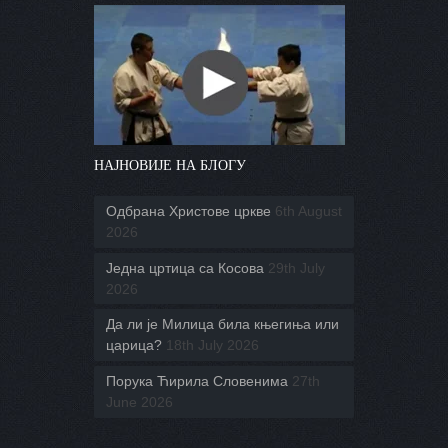
НАЈНОВИЈЕ НА БЛОГУ
Одбрана Христове цркве
6th August
2026
Једна цртица са Косова
29th July
2026
Да ли је Милица била књегиња или
царица?
18th July 2026
Порука Ћирила Словенима
27th
June 2026