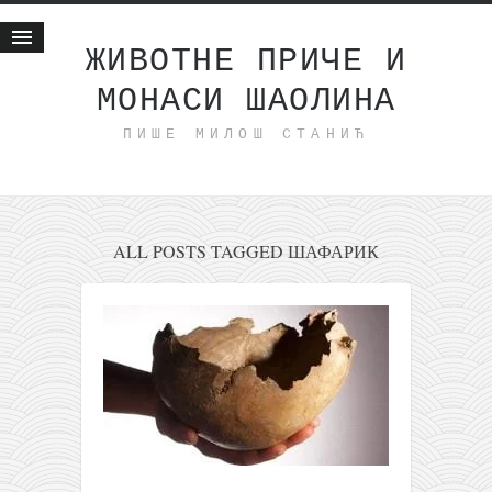
ЖИВОТНЕ ПРИЧЕ И
МОНАСИ ШАОЛИНА
Почетна
ПИШЕ МИЛОШ СТАНИЋ
Животне приче
најновије на блогу
интернет пословање
исхраном до здравља
ALL POSTS TAGGED ШАФАРИК
мој хаику
моменти и места
бонус садржај
светлопис
законоправило
духовни отац