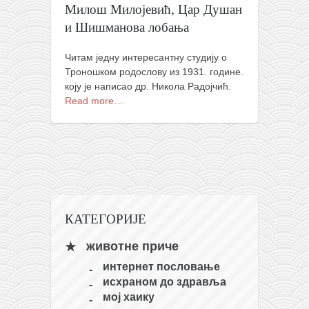
православље
Милош Милојевић, Цар Душан
и Шишманова лобања
забрањена историја
ћирилица
Читам једну интересантну студију о
породичне приче
Троношком родослову из 1931. године.
коју је написао др. Никола Радојчић.
прота Воја
Read more…
уместо твитера
календар српски
азбуки и књиге
Окинава карате
најновије на блогу
КАТЕГОРИЈЕ
моје белешке
животне приче
историја каратеа
интернет пословање
бубиши
исхраном до здравља
мој хаику
карате