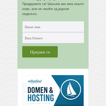
снимци наступа
Придружите се! Шаљем ако има нешто
галерија клуба
ново, али не чешће од једном
недељно.
чланарина
контакт
бесплатна е-књига
термини тренинга
моја прича
моја прича
фотке
контакт