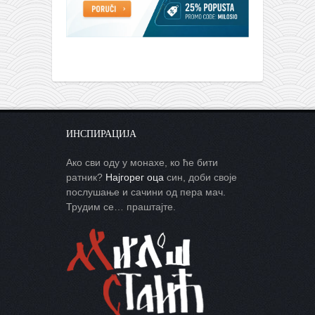
ИНСПИРАЦИЈА
Ако сви оду у монахе, ко ће бити
ратник?
Најгорег оца
син, доби своје
послушање и сачини од пера мач.
Трудим се… праштајте.