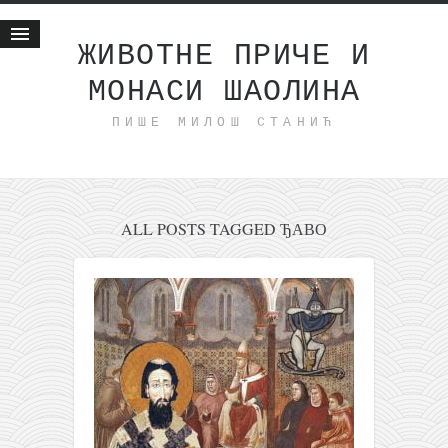
ЖИВОТНЕ ПРИЧЕ И
МОНАСИ ШАОЛИНА
Почетна
ПИШЕ МИЛОШ СТАНИЋ
Животне приче
најновије на блогу
интернет пословање
исхраном до здравља
ALL POSTS TAGGED ЂАВО
мој хаику
моменти и места
бонус садржај
светлопис
законоправило
духовни отац