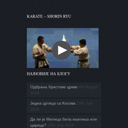
KARATE – SHORIN RYU
НАЈНОВИЈЕ НА БЛОГУ
Одбрана Христове цркве
6th August
2026
Једна цртица са Косова
29th July
2026
Да ли је Милица била књегиња или
царица?
18th July 2026