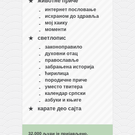
животне приче
кихон
интернет пословање
наиханчи
исхраном до здравља
мој хаику
кушанку
моменти
пасаи
светлопис
темашивари
законоправило
духовни отац
кобудо
православље
нунчаку
забрањена историја
ћирилица
бо
породичне приче
тонфа
уместо твитера
календар српски
саи
азбуки и књиге
тимбеи рочин
карате део сајта
тсунами дојо
програм
32.000 људи је пријављено.