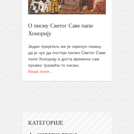
православље
забрањена историја
ћирилица
О писму Светог Саве папи
породичне приче
Хонорију
прота Воја
Један пријатељ ми је скренуо пажњу
уместо твитера
да је чуо да постоји писмо Светог Саве
папи Хонорију и доста времена сам
календар српски
провео тражећи то писмо.
азбуки и књиге
Read more…
Окинава карате
најновије на блогу
моје белешке
историја каратеа
бубиши
КАТЕГОРИЈЕ
карате