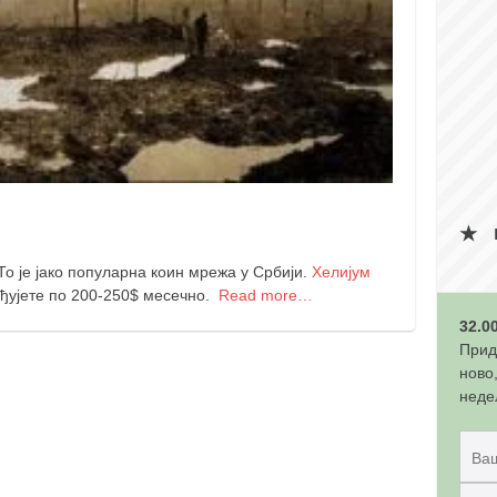
 То је јако популарна коин мрежа у Србији.
Хелијум
ђујете по 200-250$ месечно.
Read more…
32.0
Прид
ново
неде