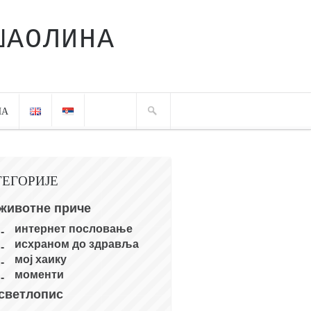
ШАОЛИНА
ЧА
ТЕГОРИЈЕ
животне приче
интернет пословање
исхраном до здравља
мој хаику
моменти
светлопис