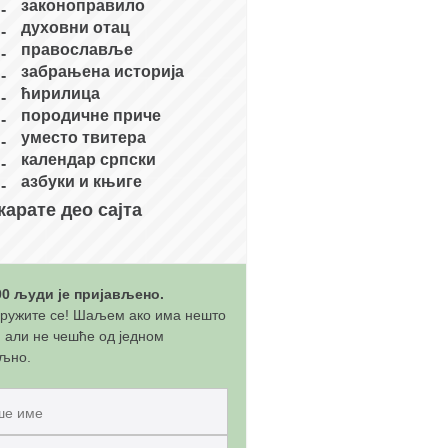
законоправило
духовни отац
православље
забрањена историја
ћирилица
породичне приче
уместо твитера
календар српски
азбуки и књиге
карате део сајта
00 људи је пријављено.
ружите се! Шаљем ако има нешто
, али не чешће од једном
љно.