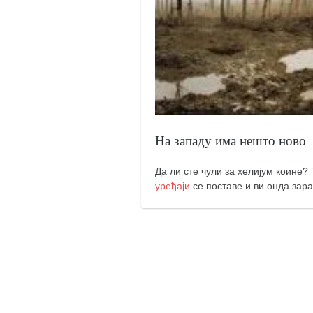
православље
забрањена историја
ћирилица
породичне приче
прота Воја
уместо твитера
На западу има нешто ново
календар српски
азбуки и књиге
Да ли сте чули за хелијум коине?
уређаји
се поставе и ви онда зара
Окинава карате
најновије на блогу
моје белешке
историја каратеа
бубиши
карате