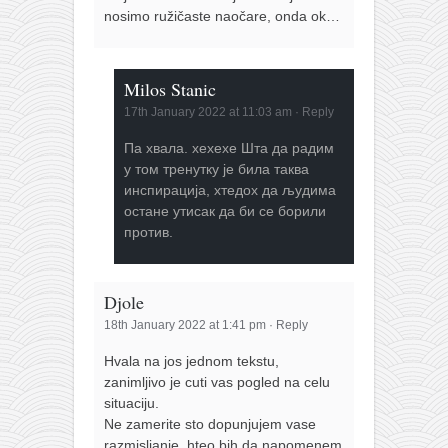
nosimo ružičaste naočare, onda ok…
Milos Stanic
17th January 2022 at 11:03 am
·
Reply
Па хвала. хехехе Шта да радим
у том тренутку је била таква
инспирација, хтедох да људима
остане утисак да би се борили
против.
Djole
18th January 2022 at 1:41 pm
·
Reply
Hvala na jos jednom tekstu,
zanimljivo je cuti vas pogled na celu
situaciju.
Ne zamerite sto dopunjujem vase
razmisljanje, hteo bih da napomenem