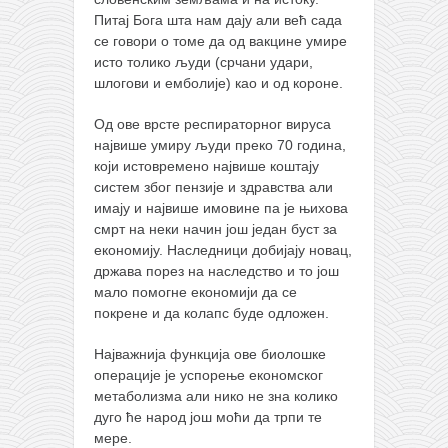
Питај Бога шта нам дају али већ сада
се говори о томе да од вакцине умире
исто толико људи (срчани удари,
шлогови и емболије) као и од короне.
Од ове врсте респираторног вируса
највише умиру људи преко 70 година,
који истовремено највише коштају
систем због пензије и здравства али
имају и највише имовине па је њихова
смрт на неки начин још један буст за
економију. Наследници добијају новац,
држава порез на наследство и то још
мало помогне економији да се
покрене и да колапс буде одложен.
Најважнија функција ове биолошке
операције је успорење економског
метаболизма али нико не зна колико
дуго ће народ још моћи да трпи те
мере.