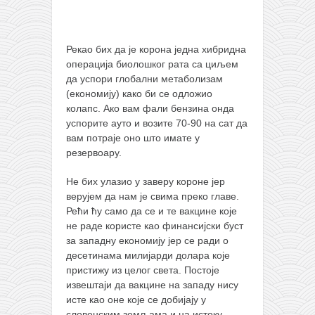
Рекао бих да је корона једна хибридна
операција биолошког рата са циљем
да успори глобални метаболизам
(економију) како би се одложио
колапс. Ако вам фали бензина онда
успорите ауто и возите 70-90 на сат да
вам потраје оно што имате у
резервоару.
Не бих улазио у заверу короне јер
верујем да нам је свима преко главе.
Рећи ћу само да се и те вакцине које
не раде користе као финансијски буст
за западну економију јер се ради о
десетинама милијарди долара које
пристижу из целог света. Постоје
извештаји да вакцине на западу нису
исте као оне које се добијају у
словенским земљама и на истоку.