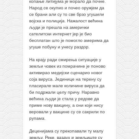
копање литијума је морало да почне.
Народ се окупио и почео оружјем да
се брани али су то све брзо угушили
војска и полиција. Нажалост већина
људи је прешла на амерички
сателитски интернет јер је био
бесплатан што је помогло америма да
угуше побуну и унесу раздор.
На крају ради смирења ситуације у
земљи човек из помрачине је поново
активирао медијски сценарио новог
соја вируса. Јединице на терену су
пласирале мале количине вируса да
би подржали целу причу. Наравно
већина људи је стала у редове да
приме нову вакцину, а они који нису
веровали у вакцине су се сакрили по
рупама.
Деценијама су прекопавали ту малу
земљу. Реке, ваздух и земљиште су