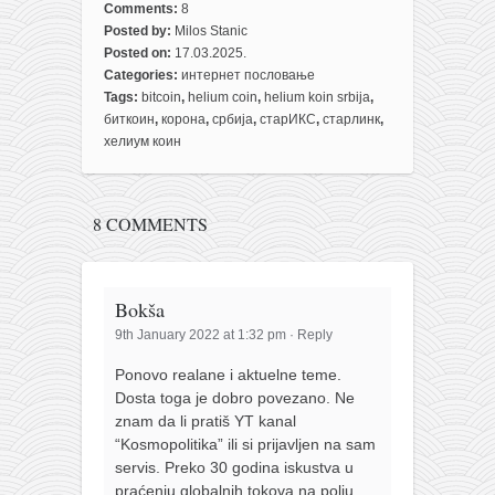
Comments:
8
Posted by:
Milos Stanic
Posted on:
17.03.2025.
Categories:
интернет пословање
Tags:
bitcoin
,
helium coin
,
helium koin srbija
,
биткоин
,
корона
,
србија
,
старИКС
,
старлинк
,
хелиум коин
8 COMMENTS
Bokša
9th January 2022 at 1:32 pm
·
Reply
Ponovo realane i aktuelne teme.
Dosta toga je dobro povezano. Ne
znam da li pratiš YT kanal
“Kosmopolitika” ili si prijavljen na sam
servis. Preko 30 godina iskustva u
praćenju globalnih tokova na polju