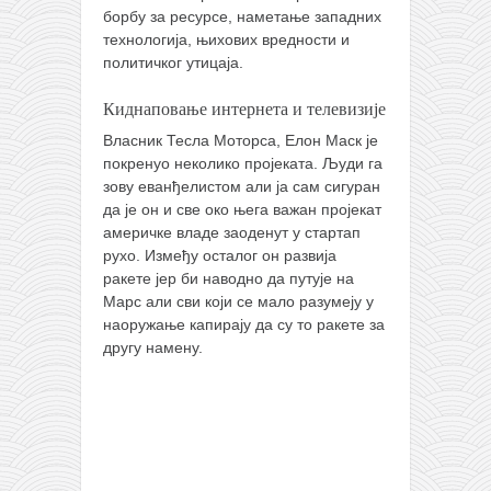
борбу за ресурсе, наметање западних
технологија, њихових вредности и
политичког утицаја.
Киднаповање интернета и телевизије
Власник Тесла Моторса, Елон Маск је
покренуо неколико пројеката. Људи га
зову еванђелистом али ја сам сигуран
да је он и све око њега важан пројекат
америчке владе заоденут у стартап
рухо. Између осталог он развија
ракете јер би наводно да путује на
Марс али сви који се мало разумеју у
наоружање капирају да су то ракете за
другу намену.