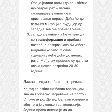
Ово је једини начин да се избегне
нуклеарни рат – лагано
смањивање економије и
признавање пораза. Доћи ће до
великих миграција људи јер су
западне земље пренасељене.
западна економија ће успети да
се
трансформише
и прибави
потребне резерве како би избегли
видљиви колапс. У овом
сценарију неће доћи до великог
рата. Међутим процене су да је за
овако нешто потребно 20-30
година.
Лажна агенда глобалног загревања
Ко год се озбиљно бавио геологијом
зна да глобално загревање не постоји.
О томе је још Дејвид Белами говорио и
због тога је уклоњен са телевизије.
Једина права истина је да до