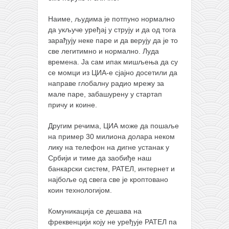
снимци наступа
галерија клуба
Наиме, људима је потпуно нормално
да укључе уређај у струју и да од тога
чланарина
зарађују неке паре и да верују да је то
контакт
све легитимно и нормално. Луда
времена. Ја сам ипак мишљења да су
бесплатна е-књига
се момци из ЦИА-е сјајно досетили да
направе глобалну радио мрежу за
термини тренинга
мале паре, забашурену у стартап
моја прича
причу и коине.
моја прича
Другим речима, ЦИА може да пошаље
фотке
на пример 30 милиона долара неком
лику на телефон на дигне устанак у
контакт
Србији и тиме да заобиђе наш
банкарски систем, РАТЕЛ, интернет и
најбоље од свега све је кроптовано
коин технологијом.
Комуникација се дешава на
фреквенцији коју не уређује РАТЕЛ па