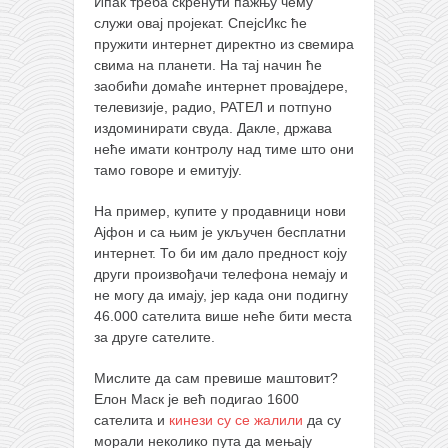
Ипак треба скренути пажњу чему
служи овај пројекат. СпејсИкс ће
пружити интернет директно из свемира
свима на планети. На тај начин ће
заобићи домаће интернет провајдере,
телевизије, радио, РАТЕЛ и потпуно
издоминирати свуда. Дакле, држава
неће имати контролу над тиме што они
тамо говоре и емитују.
На пример, купите у продавници нови
Ајфон и са њим је укључен бесплатни
интернет. То би им дало предност коју
други произвођачи телефона немају и
не могу да имају, јер када они подигну
46.000 сателита више неће бити места
за друге сателите.
Мислите да сам превише маштовит?
Елон Маск је већ подигао 1600
сателита и
кинези су се жалили
да су
морали неколико пута да мењају