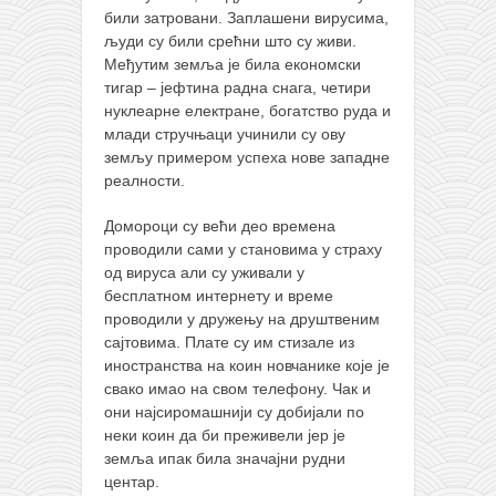
били затровани. Заплашени вирусима,
људи су били срећни што су живи.
Међутим земља је била економски
тигар – јефтина радна снага, четири
нуклеарне електране, богатство руда и
млади стручњаци учинили су ову
земљу примером успеха нове западне
реалности.
Домороци су већи део времена
проводили сами у становима у страху
од вируса али су уживали у
бесплатном интернету и време
проводили у дружењу на друштвеним
сајтовима. Плате су им стизале из
иностранства на коин новчанике које је
свако имао на свом телефону. Чак и
они најсиромашнији су добијали по
неки коин да би преживели јер је
земља ипак била значајни рудни
центар.