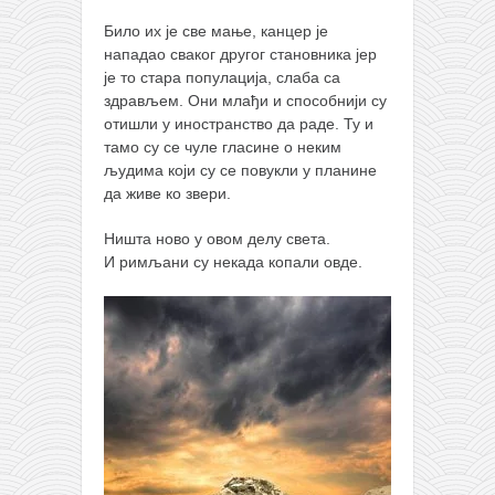
Било их је све мање, канцер је
нападао сваког другог становника јер
је то стара популација, слаба са
здрављем. Они млађи и способнији су
отишли у иностранство да раде. Ту и
тамо су се чуле гласине о неким
људима који су се повукли у планине
да живе ко звери.
Ништа ново у овом делу света.
И римљани су некада копали овде.