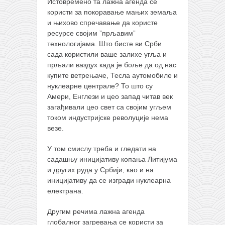
Истовремено та лажна агенда се
користи за покоравање мањих земаља
и њихово спречавање да користе
ресурсе својим ”прљавим”
технологијама. Што бисте ви Срби
сада користили ваше залихе угља и
прљали ваздух када је боље да од нас
купите ветрењаче, Тесла аутомобиле и
нуклеарне централе? То што су
Амери, Енглези и цео запад читав век
загађивали цео свет са својим угљем
током индустријске револуције нема
везе.
У том смислу треба и гледати на
садашњу иницијативу копања Литијума
и других руда у Србији, као и на
иницијативу да се изгради нуклеарна
електрана.
Другим речима лажна агенда
глобалног загревања се користи за