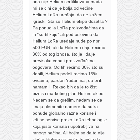
ona nije Helium sertifikovana mada
mi se čini da je bolja od većine
Helium LoRa uređaja, da ne kažem
igrački. Šta se Helium ekipa dosetila ?
Pa ponudila LoRa proizvođačima da
ih “sertifikuju” ali pod uslovima da
Helium LoRa uređaje nude po npr.
500 EUR, ali da Heliumu daju recimo
30% od tog iznosa, što je i dalje
previsoka cena i proizvođačima
odgovara. Od tih recimo 30% što su
dobili, Helium podeli recimo 15%
ovcama, pardon ‘rudarima’, da bi ih
namamili. Rekao bih da je to čist
biznis i marketing plan Helium ekipe.
Nadam se da grešim, nadam se da
imaju plemenite namere da sutra
ponude globalno razne korisne i
jeftine servise preko LoRa tehnologije
koja jeste korisna i upotrebljiva na
mnogo načina. Ali bojim se da to nije
slučaj. Helium ne može tu ništa da