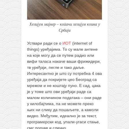
кихон
наиханчи
Хелијум мајнер – копачи хелијум коина у
кушанку
Србији
пасаи
темашивари
Уствари ради се о
ИОТ
(internet of
things) уређајима. То су мале антене
кобудо
на које могу да се путем радио или
вифи таласа накаче ваши фрижидери,
нунчаку
тв уређаји, пегле и тако даље.
бо
Интересантно је што су потребна 4 ова
уређаја да покријете цео Београд са
тонфа
мрежом и не коштају пуно. Е сад, цака
саи
је у томе што ови уређаји раде са
малом количином података – они раде
тимбеи рочин
у килобајтима, па не можете преко
тсунами дојо
њих ни слику да пошаљете, а камоли
видео. Међутим, идеално је за текст,
програм
програмерски код, упали-угаси стање,
смс поруке и слично.