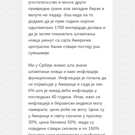
угоститељство и многе друге
привредне гране али западне берзе и
валуте не падају. Још када на то
додамо да је прве године короне
одштампано 1700 милијарди долара и
да је затим показатељ штампања
новца укинут са сајта Америчке
централне банке ствари постају још
сумњивије.
Ми у Србији знамо шта значи
штампање новца и како инфлација
функционише. Инфлација је почела да
се појављује у Америци и сада је око
6% што је никад већа инфлација у
последњих 40 година. Ипак, иако се
инфлација и берзански индекси могу
лажирати, цене робе не могу. Цене су
у Америци и свету скочиле у просеку
30%, цена бензина 50%, мада су
поједине ствари скочиле и по 150%
(рецимо неки материјали у грађевини).