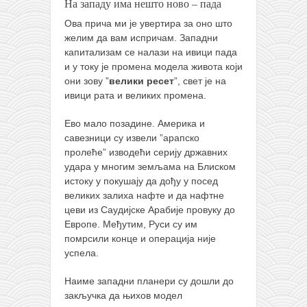
На западу има нешто ново – пада
Ова прича ми је увертира за оно што
желим да вам испричам. Западни
капитализам се налази на ивици пада
и у току је промена модела живота који
они зову ”
велики ресет
”, свет је на
ивици рата и великих промена.
Ево мало позадине. Америка и
савезници су извели ”арапско
пролеће” изводећи серију државних
удара у многим земљама на Блиском
истоку у покушају да дођу у посед
великих залиха нафте и да нафтне
цеви из Саудијске Арабије провуку до
Европе. Међутим, Руси су им
помрсили конце и операција није
успела.
Наиме западни планери су дошли до
закључка да њихов модел