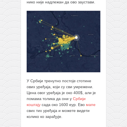
нико није надлежан да ово заустави.
У Србији тренутно постоје стотине
ових уређаја, који су сви умрежени.
Цена овог уређаја је око 400$, али је
помама толика да они у
Србији
коштају
сада око 1600 еур. Ево
мапе
свих тих уређаја и можете видети
колико ко зарађује.