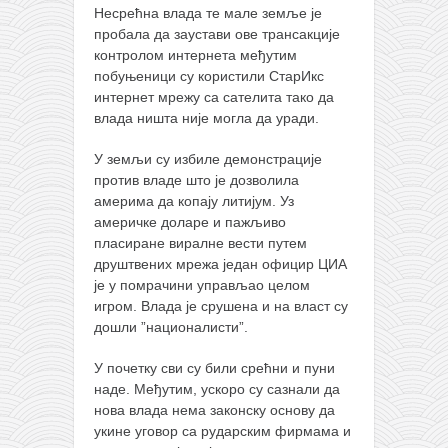
Несрећна влада те мале земље је
пробала да заустави ове трансакције
контролом интернета међутим
побуњеници су користили СтарИкс
интернет мрежу са сателита тако да
влада ништа није могла да уради.
У земљи су избиле демонстрације
против владе што је дозволила
америма да копају литијум. Уз
америчке доларе и пажљиво
пласиране виралне вести путем
друштвених мрежа један официр ЦИА
је у помрачини управљао целом
игром. Влада је срушена и на власт су
дошли ”националисти”.
У почетку сви су били срећни и пуни
наде. Међутим, ускоро су сазнали да
нова влада нема законску основу да
укине уговор са рударским фирмама и