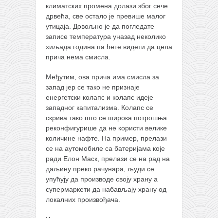
климатских промена долази због сече
дрвећа, све остало је превише малог
утицаја. Довољно је да погледате
записе температура уназад неколико
хиљада година па ћете видети да цела
прича нема смисла.
Међутим, ова прича има смисла за
запад јер се тако не признаје
енергетски колапс и колапс идеје
западног капитализма. Колапс се
скрива тако што се широка потрошња
реконфигурише да не користи велике
количине нафте. На пример, прелази
се на аутомобиле са батеријама које
ради Елон Маск, прелази се на рад на
даљину преко рачунара, људи се
упућују да производе своју храну а
супермаркети да набављају храну од
локалних произвођача.