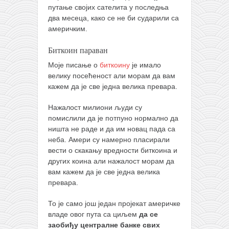
путање својих сателита у последња
два месеца, како се не би сударили са
америчким.
Биткоин параван
Моје писање о
биткоину
је имало
велику посећеност али морам да вам
кажем да је све једна велика превара.
Нажалост милиони људи су
помислили да је потпуно нормално да
ништа не раде и да им новац пада са
неба. Амери су намерно пласирали
вести о скакању вредности биткоина и
других коина али нажалост морам да
вам кажем да је све једна велика
превара.
То је само још један пројекат америчке
владе овог пута са циљем
да се
заобиђу централне банке свих