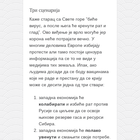
Три сценарија
Каже старац са Свете горе ”биће
вирус, а после њега ће кренути рат и
глад”. Ово виђење је врло могуће јер
корона неће потрајати вечно. У
многим деловима Европе избијају
протести али тамо постоји цензура
информација па се то не види у
медијима тих земаља. Ипак, ако
људима досади да се боду вакцинама
које не раде и престану да се крију
може се десити једна од три ствари:
западна економија ће
колабирати
и избиће рат против
Русије са циљем да се освоје
њихове резерве гаса и ресурси
Сибира.
западна економија ће
полако
увенути
и смањити своје потребе.