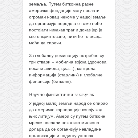
земаља
. Путем биткоина разне
америчке фондације могу послати
огроман новац некоме у нашој земљи
да организује нереде а о томе неће
постојати никакав траг и доказ јер је
све енкриптовано, нити ће то влада
моћи да спречи.
За глобалну доминацију потребне су
три ствари – мобилна војска (дронови,
носачи авиона, циа…), контрола
информација (старлинк) и глобалне
финансије (биткоин).
Научно фантастични закључак
У једној малој земљи народ се опирао
да америчке корпорације копају код
њих литијум. Амери су путем биткоин
мреже послали неколико милиона
долара да се организују невладине
организације и подигну устанак.