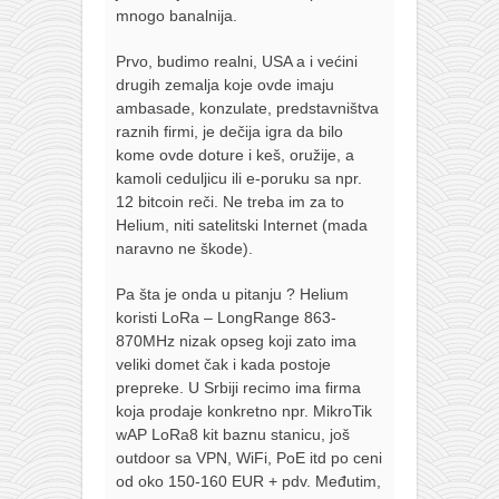
mnogo banalnija.
Prvo, budimo realni, USA a i većini
drugih zemalja koje ovde imaju
ambasade, konzulate, predstavništva
raznih firmi, je dečija igra da bilo
kome ovde doture i keš, oružije, a
kamoli ceduljicu ili e-poruku sa npr.
12 bitcoin reči. Ne treba im za to
Helium, niti satelitski Internet (mada
naravno ne škode).
Pa šta je onda u pitanju ? Helium
koristi LoRa – LongRange 863-
870MHz nizak opseg koji zato ima
veliki domet čak i kada postoje
prepreke. U Srbiji recimo ima firma
koja prodaje konkretno npr. MikroTik
wAP LoRa8 kit baznu stanicu, još
outdoor sa VPN, WiFi, PoE itd po ceni
od oko 150-160 EUR + pdv. Međutim,