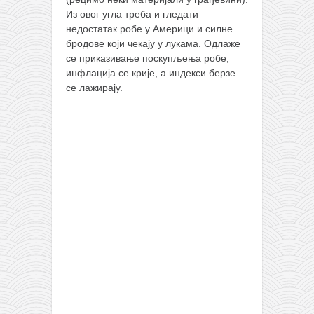
Из овог угла треба и гледати
недостатак робе у Америци и силне
бродове који чекају у лукама. Одлаже
се приказивање поскупљења робе,
инфлација се крије, а индекси берзе
се лажирају.