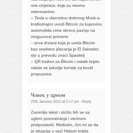
ove cinjenice, koje su veoma
interesantne:
– Tesla u vlasnistvu doticnog Musk-a
kratkotrajno uvodi Bitcoin za kupovinu
automobila cime skrece paznju na
mogucnost primene
– prva drzava koja je uvela Bitcoin
kao sredstvo placanja je El Salvador,
sto u prevodu znaci Spasitelj
– QR kodovi za Bitcoin i ostale kripto
valute se takodje koriste za kovid
propusnice
Човек у црном
25th January 2022 at 3:17 pm
·
Reply
Zanimljiv tekst i složio bih se sa
uglom posmatranja i većinom
pretpostavki. Međutim, čini mi se da
je situacija u vezi Helium kripta