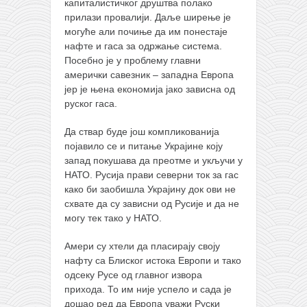
капиталистичког друштва полако
прилази провалији. Даље ширење је
могуће али почиње да им понестаје
нафте и гаса за одржање система.
Посебно је у проблему главни
амерички савезник – западна Европа
јер је њена економија јако зависна од
руског гаса.
Да ствар буде још компликованија
појавило се и питање Украјине коју
запад покушава да преотме и укључи у
НАТО. Русија прави северни ток за гас
како би заобишла Украјину док ови не
схвате да су зависни од Русије и да не
могу тек тако у НАТО.
Амери су хтели да пласирају своју
нафту са Блиског истока Европи и тако
одсеку Русе од главног извора
прихода. То им није успело и сада је
дошао ред да Европа уважи Руски