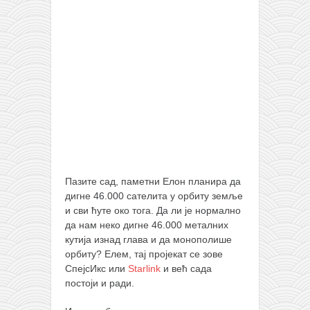
Пазите сад, паметни Елон планира да
дигне 46.000 сателита у орбиту земље
и сви ћуте око тога. Да ли је нормално
да нам неко дигне 46.000 металних
кутија изнад глава и да монополише
орбиту? Елем, тај пројекат се зове
СпејсИкс или
Starlink
и већ сада
постоји и ради.