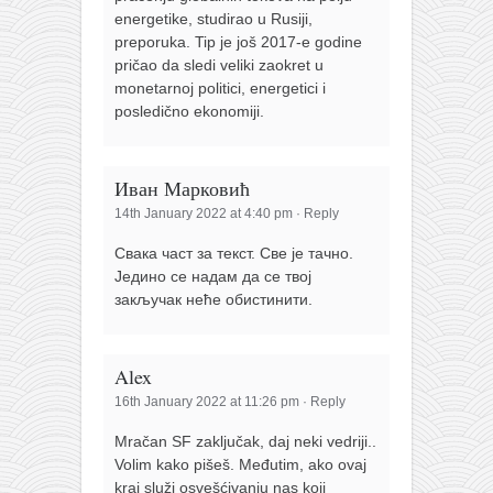
energetike, studirao u Rusiji,
preporuka. Tip je još 2017-e godine
pričao da sledi veliki zaokret u
monetarnoj politici, energetici i
posledično ekonomiji.
Иван Марковић
14th January 2022 at 4:40 pm
·
Reply
Свака част за текст. Све је тачно.
Једино се надам да се твој
закључак неће обистинити.
Alex
16th January 2022 at 11:26 pm
·
Reply
Mračan SF zaključak, daj neki vedriji..
Volim kako pišeš. Međutim, ako ovaj
kraj služi osvešćivanju nas koji