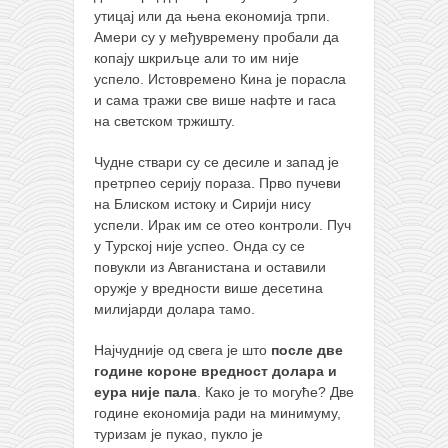
утицај или да њена економија трпи.
Амери су у међувремену пробали да
копају шкриљце али то им није
успело.
Истовремено Кина је порасла
и сама тражи све више нафте и гаса
на светском тржишту.
Чудне ствари су се десиле и запад је
претрпео серију пораза. Прво пучеви
на Блиском истоку и Сирији нису
успели. Ирак им се отео контроли. Пуч
у Турској није успео. Онда су се
повукли из Авганистана и оставили
оружје у вредности више десетина
милијарди долара тамо.
Најчудније од свега је што
после две
године короне вредност долара и
еура није пала
. Како је то могуће? Две
године економија ради на минимуму,
туризам је пукао, пукло је