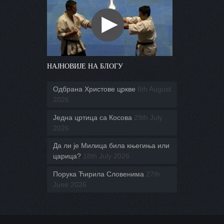
НАЈНОВИЈЕ НА БЛОГУ
Одбрана Христове цркве
6th August
2026
Једна цртица са Косова
29th July
2026
Да ли је Милица била књегиња или
царица?
18th July 2026
Порука Ћирила Словенима
27th
June 2026