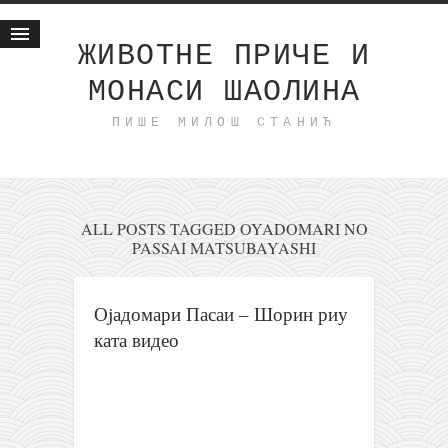
ЖИВОТНЕ ПРИЧЕ И
МОНАСИ ШАОЛИНА
Почетна
ПИШЕ МИЛОШ СТАНИЋ
Животне приче
најновије на блогу
интернет пословање
исхраном до здравља
ALL POSTS TAGGED OYADOMARI NO
PASSAI MATSUBAYASHI
мој хаику
моменти и места
Оjадомари Пасаи – Шорин риу
бонус садржај
ката видео
светлопис
законоправило
духовни отац