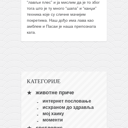
“лављи плес” и ја мислим да је то због
кихон
тога што је ту много “шапа” и “канџи”
техника које су сличне мачијим
наиханчи
покретима. Наш дођо има лава као
кушанку
амблем и Пасаи је наша препозната
ката.
пасаи
темашивари
кобудо
нунчаку
бо
КАТЕГОРИЈЕ
тонфа
саи
животне приче
тимбеи рочин
интернет пословање
исхраном до здравља
тсунами дојо
мој хаику
програм
моменти