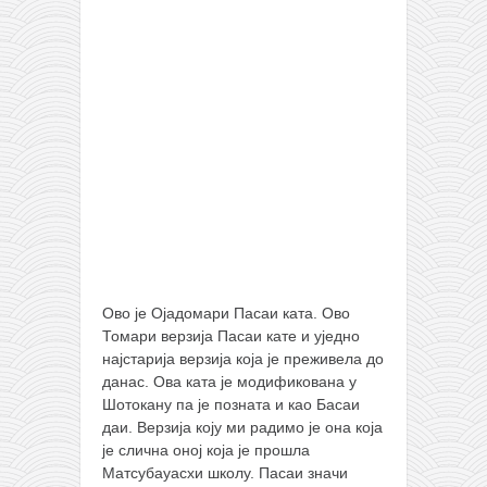
православље
забрањена историја
ћирилица
породичне приче
прота Воја
уместо твитера
календар српски
азбуки и књиге
Окинава карате
Ово је Оjадомари Пасаи ката. Ово
најновије на блогу
Томари верзија Пасаи кате и уједно
најстарија верзија која је преживела до
моје белешке
данас. Ова ката је модификована у
историја каратеа
Шотокану па је позната и као Басаи
даи. Верзија коју ми радимо је она која
бубиши
је слична оној која је прошла
карате
Матсубаyасхи школу. Пасаи значи