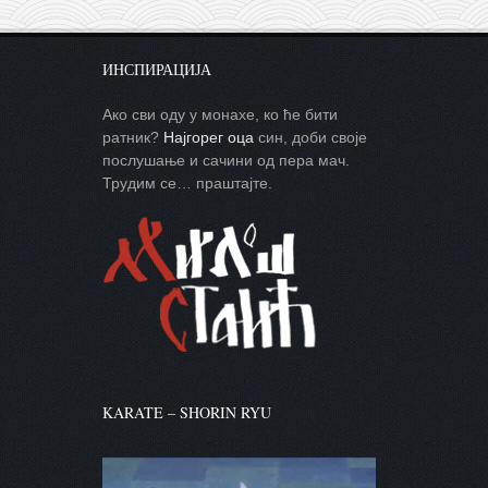
ИНСПИРАЦИЈА
Ако сви оду у монахе, ко ће бити
ратник?
Најгорег оца
син, доби своје
послушање и сачини од пера мач.
Трудим се… праштајте.
KARATE – SHORIN RYU