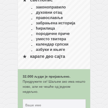
светлопис
снимци наступа
законоправило
галерија клуба
духовни отац
чланарина
православље
забрањена историја
контакт
ћирилица
бесплатна е-књига
породичне приче
уместо твитера
термини тренинга
календар српски
моја прича
азбуки и књиге
моја прича
карате део сајта
фотке
контакт
32.000 људи је пријављено.
Придружите се! Шаљем ако има нешто
ново, али не чешће од једном
недељно.