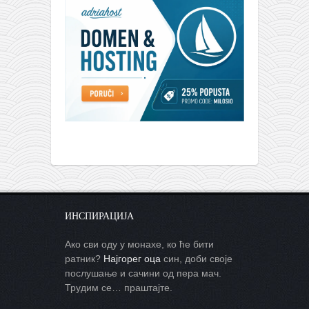
ИНСПИРАЦИЈА
Ако сви оду у монахе, ко ће бити
ратник?
Најгорег оца
син, доби своје
послушање и сачини од пера мач.
Трудим се… праштајте.