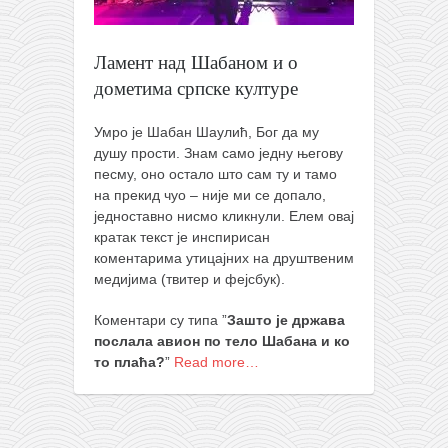
православље
забрањена историја
Ламент над Шабаном и о
ћирилица
дометима српске културе
породичне приче
Умро је Шабан Шаулић, Бог да му
прота Воја
душу прости. Знам само једну његову
уместо твитера
песму, оно остало што сам ту и тамо
на прекид чуо – није ми се допало,
календар српски
једноставно нисмо кликнули. Елем овај
азбуки и књиге
кратак текст је инспирисан
коментарима утицајних на друштвеним
Окинава карате
медијима (твитер и фејсбук).
најновије на блогу
Коментари су типа ”
Зашто је држава
моје белешке
послала авион по тело Шабана и ко
то плаћа?
”
Read more…
историја каратеа
бубиши
карате