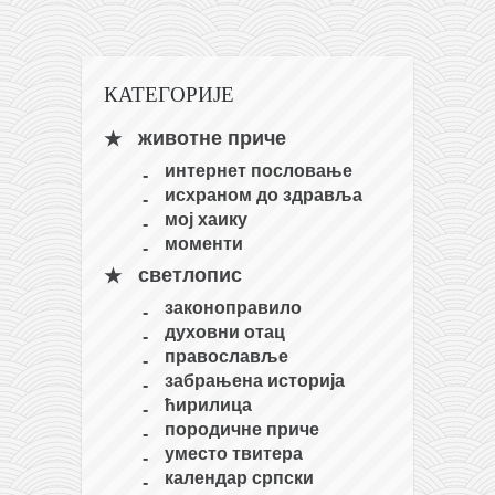
кихон
наиханчи
КАТЕГОРИЈЕ
кушанку
пасаи
животне приче
темашивари
интернет пословање
исхраном до здравља
кобудо
мој хаику
нунчаку
моменти
светлопис
бо
законоправило
тонфа
духовни отац
саи
православље
забрањена историја
тимбеи рочин
ћирилица
тсунами дојо
породичне приче
уместо твитера
програм
календар српски