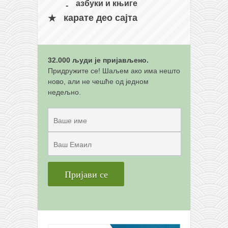
снимци наступа
азбуки и књиге
галерија клуба
карате део сајта
чланарина
контакт
32.000 људи је пријављено.
бесплатна е-књига
Придружите се! Шаљем ако има нешто
ново, али не чешће од једном
термини тренинга
недељно.
моја прича
моја прича
фотке
контакт