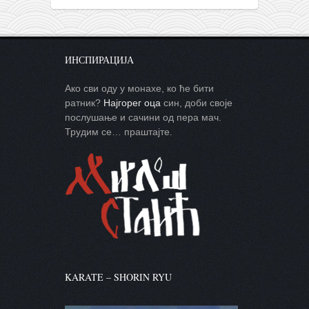
ИНСПИРАЦИЈА
Ако сви оду у монахе, ко ће бити
ратник?
Најгорег оца
син, доби своје
послушање и сачини од пера мач.
Трудим се… праштајте.
KARATE – SHORIN RYU