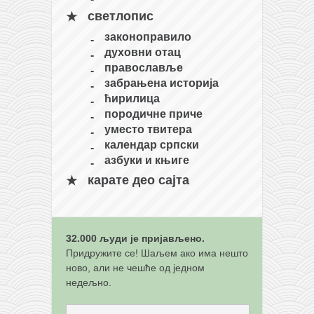
снимци наступа
светлопис
галерија клуба
законоправило
чланарина
духовни отац
православље
контакт
забрањена историја
бесплатна е-књига
ћирилица
породичне приче
термини тренинга
уместо твитера
моја прича
календар српски
азбуки и књиге
моја прича
карате део сајта
фотке
контакт
32.000 људи је пријављено.
Придружите се! Шаљем ако има нешто
ново, али не чешће од једном
недељно.