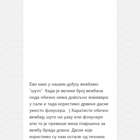
православље
забрањена историја
ћирилица
породичне приче
прота Воја
уместо твитера
календар српски
азбуки и књиге
Ево како у нашем дођоу вежбамо
Окинава карате
”шуто”. Када је велики број вежбача
најновије на блогу
онда обично нема довољно макивара
у сали и тада користимо дрвене даске
моје белешке
уместо фокусера. :) Каратисти обично
историја каратеа
вежбају шуто на џаку или фокусери
али то је превише мека површина за
бубиши
вежбу брида длана. Даске које
карате
користимо су нам остале од техника