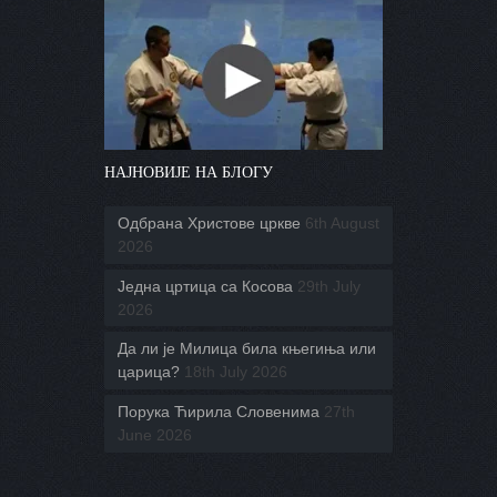
НАЈНОВИЈЕ НА БЛОГУ
Одбрана Христове цркве
6th August
2026
Једна цртица са Косова
29th July
2026
Да ли је Милица била књегиња или
царица?
18th July 2026
Порука Ћирила Словенима
27th
June 2026