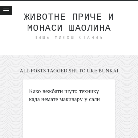
ЖИВОТНЕ ПРИЧЕ И
МОНАСИ ШАОЛИНА
Почетна
ПИШЕ МИЛОШ СТАНИЋ
Животне приче
најновије на блогу
интернет пословање
исхраном до здравља
ALL POSTS TAGGED SHUTO UKE BUNKAI
мој хаику
моменти и места
Како вежбати шуто технику
када немате макивару у сали
бонус садржај
светлопис
законоправило
духовни отац