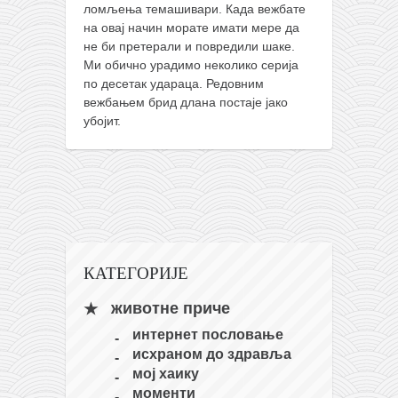
ломљења темашивари. Када вежбате
кихон
на овај начин морате имати мере да
наиханчи
не би претерали и повредили шаке.
Ми обично урадимо неколико серија
кушанку
по десетак удараца. Редовним
вежбањем брид длана постаје јако
пасаи
убојит.
темашивари
кобудо
нунчаку
бо
тонфа
КАТЕГОРИЈЕ
саи
животне приче
тимбеи рочин
интернет пословање
тсунами дојо
исхраном до здравља
програм
мој хаику
моменти