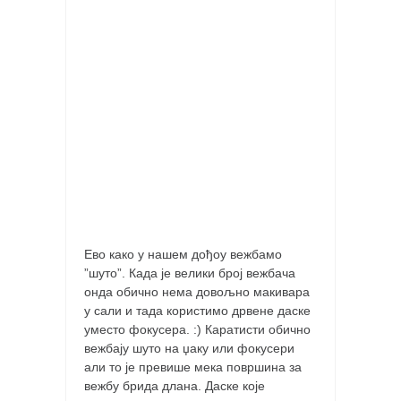
православље
забрањена историја
ћирилица
породичне приче
прота Воја
уместо твитера
календар српски
азбуки и књиге
Окинава карате
Ево како у нашем дођоу вежбамо
најновије на блогу
”шуто”. Када је велики број вежбача
онда обично нема довољно макивара
моје белешке
у сали и тада користимо дрвене даске
историја каратеа
уместо фокусера. :) Каратисти обично
вежбају шуто на џаку или фокусери
бубиши
али то је превише мека површина за
вежбу брида длана. Даске које
карате