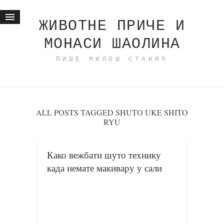
ЖИВОТНЕ ПРИЧЕ И
МОНАСИ ШАОЛИНА
Почетна
ПИШЕ МИЛОШ СТАНИЋ
Животне приче
најновије на блогу
интернет пословање
исхраном до здравља
ALL POSTS TAGGED SHUTO UKE SHITO
RYU
мој хаику
моменти и места
Како вежбати шуто технику
бонус садржај
када немате макивару у сали
светлопис
законоправило
духовни отац