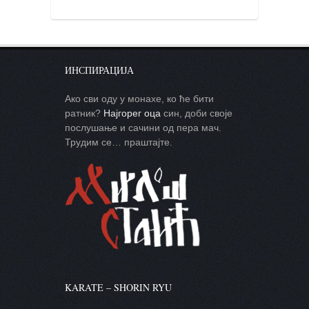
ИНСПИРАЦИЈА
Ако сви оду у монахе, ко ће бити
ратник?
Најгорег оца
син, доби своје
послушање и сачини од пера мач.
Трудим се… праштајте.
KARATE – SHORIN RYU