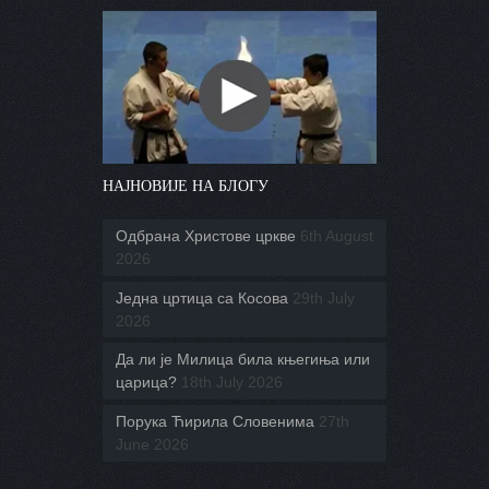
НАЈНОВИЈЕ НА БЛОГУ
Одбрана Христове цркве
6th August
2026
Једна цртица са Косова
29th July
2026
Да ли је Милица била књегиња или
царица?
18th July 2026
Порука Ћирила Словенима
27th
June 2026