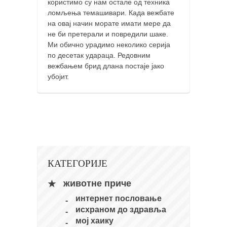
користимо су нам остале од техника
кихон
ломљења темашивари. Када вежбате
на овај начин морате имати мере да
наиханчи
не би претерали и повредили шаке.
кушанку
Ми обично урадимо неколико серија
по десетак удараца. Редовним
пасаи
вежбањем брид длана постаје јако
темашивари
убојит.
кобудо
нунчаку
бо
тонфа
саи
КАТЕГОРИЈЕ
тимбеи рочин
животне приче
тсунами дојо
интернет пословање
исхраном до здравља
програм
мој хаику