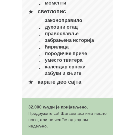
снимци наступа
моменти
галерија клуба
светлопис
чланарина
законоправило
духовни отац
контакт
православље
бесплатна е-књига
забрањена историја
ћирилица
термини тренинга
породичне приче
моја прича
уместо твитера
календар српски
моја прича
азбуки и књиге
фотке
карате део сајта
контакт
32.000 људи је пријављено.
Придружите се! Шаљем ако има нешто
ново, али не чешће од једном
недељно.