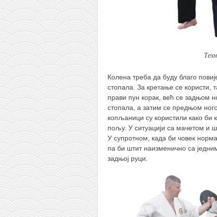
Техн
Колена треба да буду благо повиј
стопала. За кретање се користи, 
прави пун корак, већ се задњом 
стопала, а затим се предњом ног
копљаници су користили како би 
пољу. У ситуацији са мачетом и ш
У супротном, када би човек норм
па би штит наизменично са једним
задњој руци.