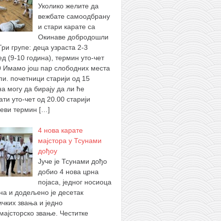
Уколико желите да
вежбате самоодбрану
и стари карате са
Окинаве добродошли
Три групе: деца узраста 2-3
ед (9-10 година), термин уто-чет
0 Имамо још пар слободних места
пи. почетници старији од 15
на могу да бирају да ли ће
ти уто-чет од 20.00 старији
севи термин
[…]
4 нова карате
мајстора у Тсунами
дођоу
Јуче је Тсунами дођо
добио 4 нова црна
појаса, једног носиоца
ана и додељено је десетак
ичких звања и једно
мајсторско звање. Честитке