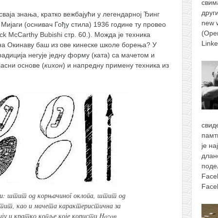
свим
друг
сваја знања, кратко вежбајући у легендарној Ђинг
new 
н Мијаги (оснивач Гођу стила) 1936 године ту провео
(Ope
ck McCarthy Bubishi стр. 60.). Можда је техника
Link
на Окинаву баш из ове кинеске школе борења? У
радиција негује једну форму (ката) са мачетом и
јасни основе (
кихон
) и напредну примену техника из
свид
памт
је н
длан
поде
Face
Face
ни: штит од корњачиног оклопа, штит од
тит, као и мачета карактеристична за
ију и кратко копље које користи Hozon