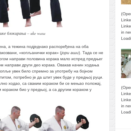
(Ope
Link
Linke
in ne
ике блокирања – uke wasa
Load
ена, а тежина подједнако распоређена на оба
такозвани, «копљанички корак» (
јори аши
). Тада се не
ногом направи половина корака мало испред предњег
ом направи други део корака. Овакав начин ходања
копље увек било спремно за употребу на бојном
титом, потребно је да штит увек буде у предњој руци.
ално ходао, са сваким кораком би се мењао положај,
(Ope
 кораком био у предњој, а са другим кораком у
Link
Linke
in ne
Load