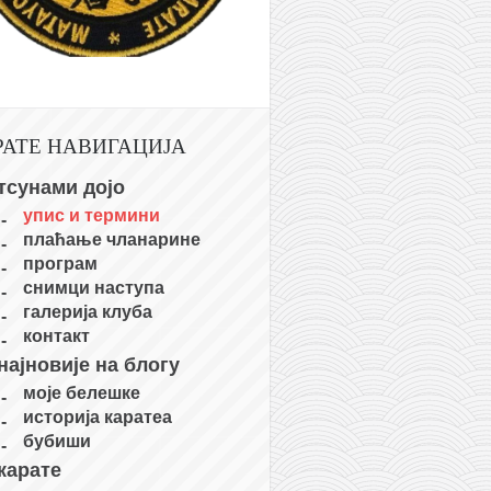
РАТЕ НАВИГАЦИЈА
тсунами дојо
упис и термини
плаћање чланарине
програм
снимци наступа
галерија клуба
контакт
најновије на блогу
моје белешке
историја каратеа
бубиши
карате