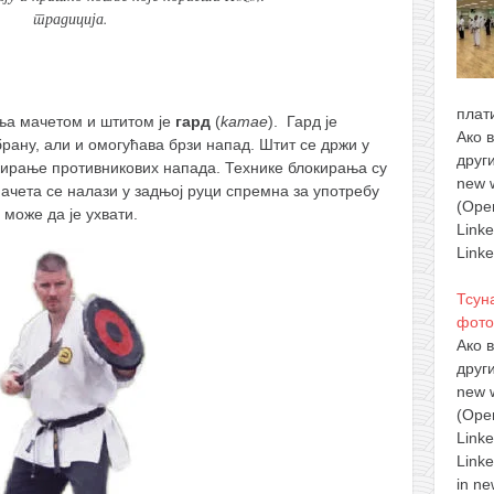
традиција.
плат
ања мачетом и штитом је
гард
(
kamae
).
Гард је
Ако 
брану, али и омогућава брзи напад. Штит се држи у
друг
окирање противникових напада. Технике блокирања су
new 
ачета се налази у задњој руци спремна за употребу
(Ope
 може да је ухвати.
Link
Linke
Тсун
фото
Ако 
друг
new 
(Ope
Link
Linke
in ne