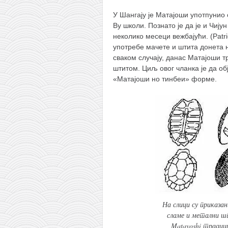
У Шангају је Матајоши употпунио 
Ву школи. Познато је да је и Чију
неколико месеци вежбајући. (Patri
употребе мачете и штита донета 
сваком случају, данас Матајоши т
штитом. Циљ овог чланка је да об
«Матајоши но тинбеи» форме.
На слици су приказа
сламе и метални ш
Matayoshi традиц