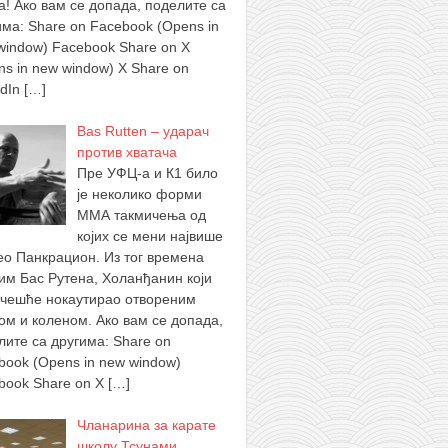
а! Ако вам се допада, поделите са
има: Share on Facebook (Opens in
window) Facebook Share on X
ns in new window) X Share on
edIn
[…]
Bas Rutten – ударач
против хватача
Пре УФЦ-а и К1 било
је неколико форми
ММА такмичења од
којих се мени највише
ео Панкрацион. Из тог времена
им Бас Рутена, Холанђанин који
ајчешће нокаутирао отвореним
ом и коленом. Ако вам се допада,
лите са другима: Share on
book (Opens in new window)
book Share on X
[…]
Чланарина за карате
школу Тсунами