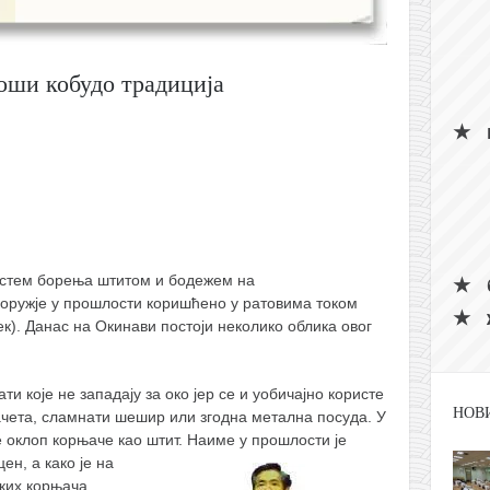
јоши кобудо традиција
систем борења штитом и бодежем на
 оружје у прошлости коришћено у ратовима током
к). Данас на Окинави постоји неколико облика овог
и које не западају за око јер се и уобичајно користе
НОВ
ачета, сламнати шешир или згодна метална посуда. У
е оклоп корњаче као штит. Наиме у
прошлости је
ен, а како је на
ких корњача,