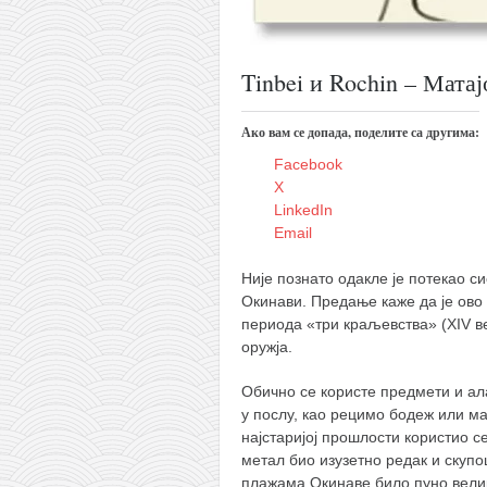
кихон
наиханчи
Tinbei и Rochin – Мата
кушанку
пасаи
Ако вам се допада, поделите са другима:
темашивари
Facebook
X
кобудо
LinkedIn
Email
нунчаку
бо
Није познато одакле је потекао 
Окинави. Предање каже да је ово
тонфа
периода «три краљевства» (XIV ве
саи
оружја.
тимбеи рочин
Обично се користе предмети и алат
у послу, као рецимо бодеж или м
тсунами дојо
најстаријој прошлости користио с
програм
метал био изузетно редак и скупоц
плажама Окинаве било пуно вели