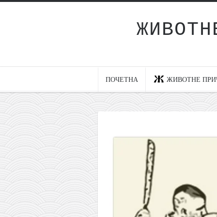
ЖИВОТН
Почетна
Животне приче
најновије на блогу
ПОЧЕТНА
ЖИВОТНЕ ПРИ
интернет пословање
исхраном до здравља
мој хаику
моменти и места
бонус садржај
светлопис
законоправило
духовни отац