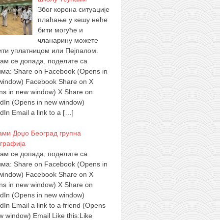
Због корона ситуације
плаћање у кешу неће
бити могуће и
чланарину можете
ити уплатницом или Пејпалом.
вам се допада, поделите са
има: Share on Facebook (Opens in
window) Facebook Share on X
ns in new window) X Share on
edIn (Opens in new window)
dIn Email a link to a
[…]
ами Доџо Београд групна
графија
вам се допада, поделите са
има: Share on Facebook (Opens in
window) Facebook Share on X
ns in new window) X Share on
edIn (Opens in new window)
dIn Email a link to a friend (Opens
w window) Email Like this:Like