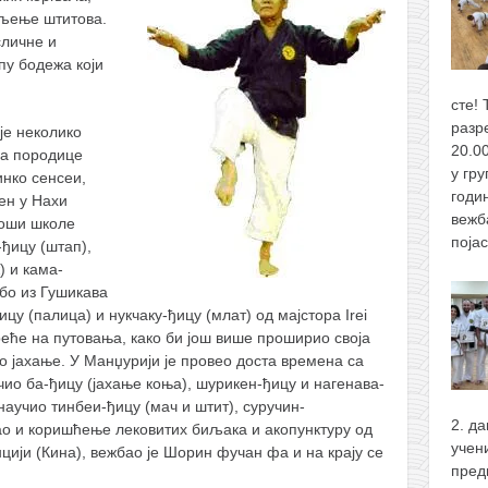
вљење штитова.
сличне и
пу бодежа који
сте! 
разр
је неколико
20.0
ија породице
у гру
нко сенсеи,
годи
ен у Нахи
вежба
јоши школе
поја
-ђицу (штап),
) и кама-
убо из Гушикава
цу (палица) и нукчаку-ђицу (млат) од мајстора Irei
реће на путовања, како би још више проширио своја
ко јахање. У Манџурији је провео доста времена са
ио ба-ђицу (јахање коња), шурикен-ђицу и нагенава-
научио тинбеи-ђицу (мач и штит), суручин-
2. д
као и коришћење лековитих биљака и акопунктуру од
учен
нцији (Кина), вежбао је Шорин фучан фа и на крају се
пред