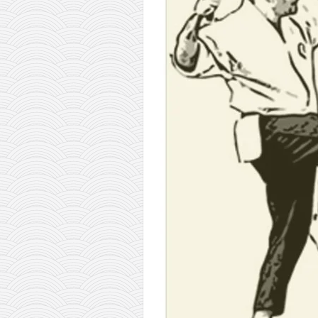
православље
забрањена историја
ћирилица
породичне приче
прота Воја
уместо твитера
календар српски
азбуки и књиге
Окинава карате
најновије на блогу
моје белешке
историја каратеа
бубиши
карате