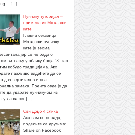
ing…
[…]
Нунчаку туторијал –
примена из Матајоши
кате
Главна секвенца
Матајоши нунчаку
кате је веома
ресантана јер се не ради о
том витлању у облику броја ”8” као
угим кобудо традицијама. Ако
едате пажљиво видећете да се
 о два вертикална и два
гонална замаха. Поента овде је да
ите да ударате нунчаку-ом из
ог угла вашег
[…]
Сви Доџо 4 слика
Ако вам се допада,
поделите са другима:
Share on Facebook