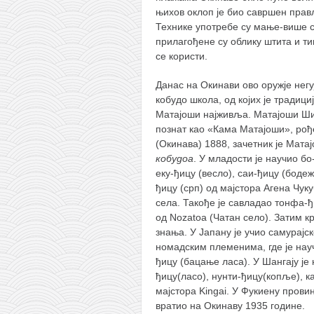
снимци наступа
њихов оклоп је био савршен пра
галерија клуба
Технике употребе су мање-више 
прилагођене су облику штита и ти
чланарина
се користи.
контакт
Данас на Окинави ово оружје негу
бесплатна е-књига
кобудо школа, од којих је традиц
Матајоши најживља. Матајоши Ши
термини тренинга
познат као «Кама Матајоши», рођ
моја прича
(Окинава) 1888, зачетник је Мата
кобудоа
. У младости је научио бо
моја прича
еку-ђицу (весло), саи-ђицу (бодеж
фотке
ђицу (срп) од мајстора Агена Чук
села. Такође је савладао тонфа-ђи
контакт
од Nozatoa (Чатан село). Затим к
знања. У Јапану је учио самурајс
номадским племенима, где је науч
ђицу (бацање ласа). У Шангају је 
ђицу(ласо), нунти-ђицу(копље), 
мајстора Kingai. У Фукиену прови
вратио на Окинаву 1935 године.