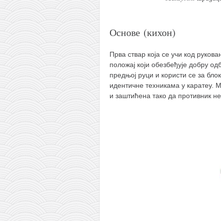
Основе (кихон)
Прва ствар која се учи код руков
положај који обезбеђује добру од
предњој руци и користи се за бл
идентичне техникама у каратеу. М
и заштићена тако да противник не