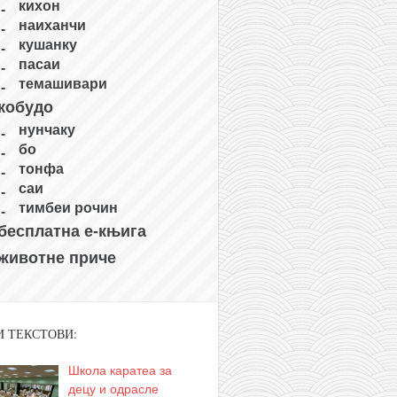
кихон
наиханчи
кушанку
пасаи
темашивари
кобудо
нунчаку
бо
тонфа
саи
тимбеи рочин
бесплатна е-књига
животне приче
И ТЕКСТОВИ:
Школа каратеа за
децу и одрасле