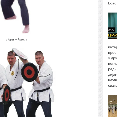
Load
Гард –
kamae
инте
прос
у др
погл
ради
дија
науч
свак