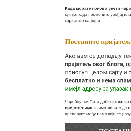
кихон
Када морате поново унети чар
кукије, када промените уређај ил
наиханчи
користите сафари.
кушанку
пасаи
Постаните пријатељ 
темашивари
кобудо
Ако вам се допадају т
пријатељ овог блога
, 
нунчаку
приступ целом сајту и 
бо
бесплатно
и
нема спам
тонфа
имејл адресу за улазак 
саи
Чаробну реч ћете добити касније
тимбеи рочин
пријатељима
којима желите да пр
тсунами дојо
препоруке међу нама који се раз
програм