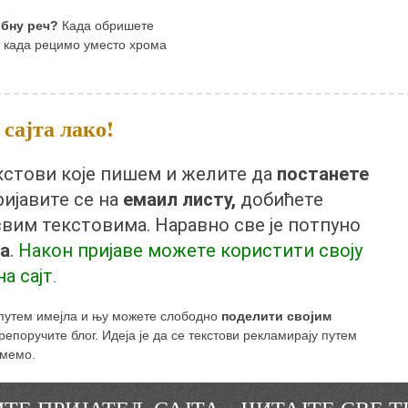
обну реч?
Када обришете
и када рецимо уместо хрома
сајта лако!
екстови које пишем и желите да
постанете
пријавите се на
емаил листу,
добићете
свим текстовима. Наравно све је потпуно
а
.
Након пријаве можете користити своју
на сајт
.
 путем имејла и њу можете слободно
поделити својим
епоручите блог. Идеја је да се текстови рекламирају путем
умемо.