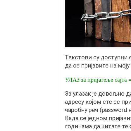
православље
забрањена историја
ћирилица
породичне приче
прота Воја
уместо твитера
Текстови су доступни
календар српски
да се пријавите на моју
азбуки и књиге
УЛАЗ за пријатеље сајта
Окинава карате
најновије на блогу
За улазак је довољно д
моје белешке
адресу којом сте се пр
историја каратеа
чаробну реч (password 
бубиши
Када се једном пријави
годинама да читате те
карате