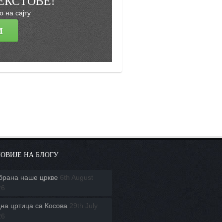
ЕКСТОВЕ!
 на сајту
ОВИЈЕ НА БЛОГУ
брана наше цркве
6th August
26
на цртица са Косова
29th July
26