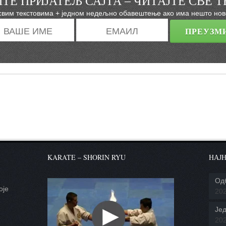
ТЕ ПРИЈАТЕЉ САЈТА – ЧИТАЈТЕ СВЕ Т
свим текстовима + једном недељно обавештење ако има нешто ново
KARATE – SHORIN RYU
НАЈН
Од
оје
20
.
Јед
20