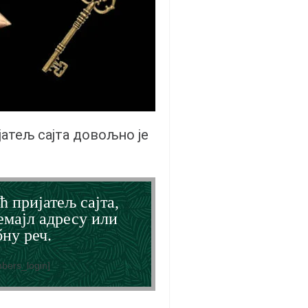
јатељ сајта довољно је
ћ пријатељ сајта,
емајл адресу или
ну реч.
bers_login]