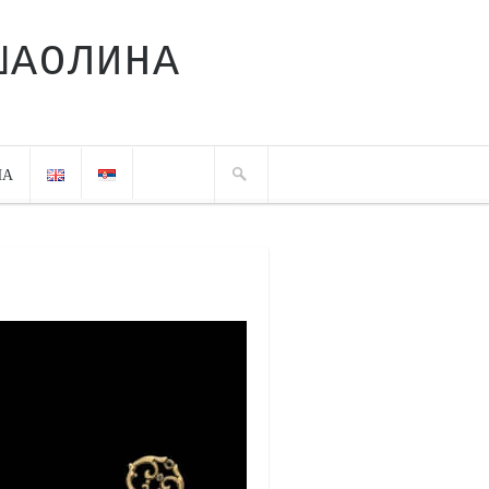
ШАОЛИНА
ЧА