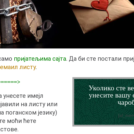
 само
пријатељима сајта
. Да би сте постали при
емаил листу
.
 ======>
Уколико сте ве
унесите вашу 
а унесете имејл
чароб
ијавили на листу или
на поганском језику)
[af_mem
те моћи ћете
кстове.