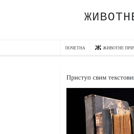
ЖИВОТН
Почетна
Животне приче
најновије на блогу
ПОЧЕТНА
ЖИВОТНЕ ПРИ
интернет пословање
исхраном до здравља
Приступ свим текстовим
мој хаику
моменти и места
бонус садржај
светлопис
законоправило
духовни отац