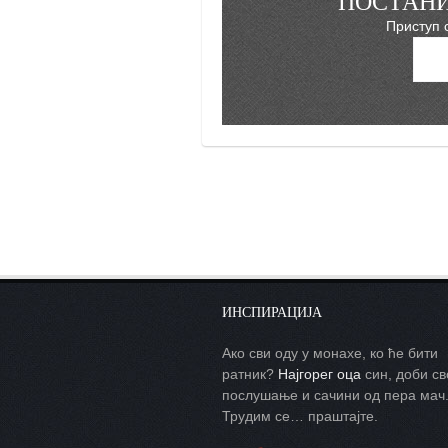
ПОСТАНИ
снимци наступа
Приступ 
галерија клуба
чланарина
контакт
бесплатна е-књига
термини тренинга
моја прича
моја прича
фотке
контакт
ИНСПИРАЦИЈА
Ако сви оду у монахе, ко ће бити
ратник?
Најгорег оца
син, доби св
послушање и сачини од пера мач
Трудим се… праштајте.