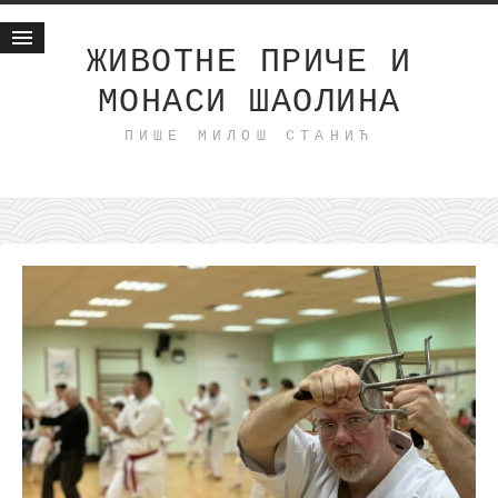
ЖИВОТНЕ ПРИЧЕ И
МОНАСИ ШАОЛИНА
Почетна
ПИШЕ МИЛОШ СТАНИЋ
Животне приче
најновије на блогу
интернет пословање
исхраном до здравља
мој хаику
моменти и места
бонус садржај
светлопис
законоправило
духовни отац