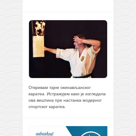
Откривам тајне окинављанског
каратеа. Истражујем како је изгледала
ова вештина пре настанка модерног
спортског каратеа.