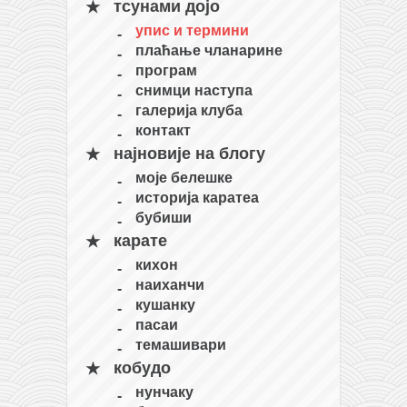
тсунами дојо
упис и термини
плаћање чланарине
програм
снимци наступа
галерија клуба
контакт
најновије на блогу
моје белешке
историја каратеа
бубиши
карате
кихон
наиханчи
кушанку
пасаи
темашивари
кобудо
нунчаку