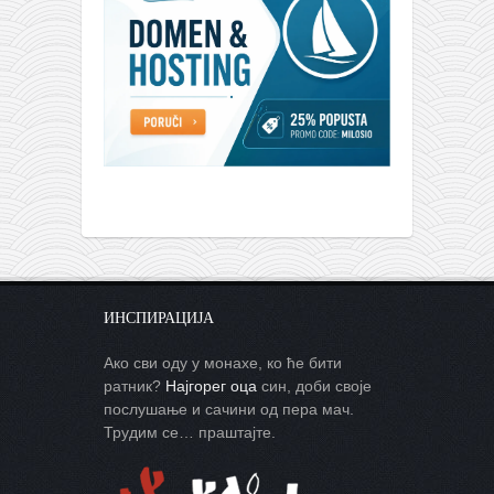
ИНСПИРАЦИЈА
Ако сви оду у монахе, ко ће бити
ратник?
Најгорег оца
син, доби своје
послушање и сачини од пера мач.
Трудим се… праштајте.