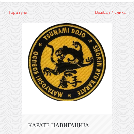
снимци наступа
галерија клуба
←
Тора гучи
Вежбач 7 слика
→
чланарина
контакт
бесплатна е-књига
термини тренинга
моја прича
моја прича
фотке
контакт
КАРАТЕ НАВИГАЦИЈА