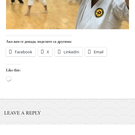
православље
забрањена историја
ћирилица
породичне приче
прота Воја
Ако вам се допада, поделите са другима:
уместо твитера
Facebook
X
LinkedIn
Email
календар српски
Like this:
азбуки и књиге
Loading…
Окинава карате
најновије на блогу
моје белешке
историја каратеа
LEAVE A REPLY
бубиши
карате