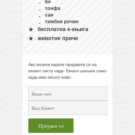
бо
тонфа
саи
тимбеи рочин
бесплатна е-књига
животне приче
Ако волите карате пријавите се на
емаил листу овде. Емаил шаљем само
када има нешто ново.