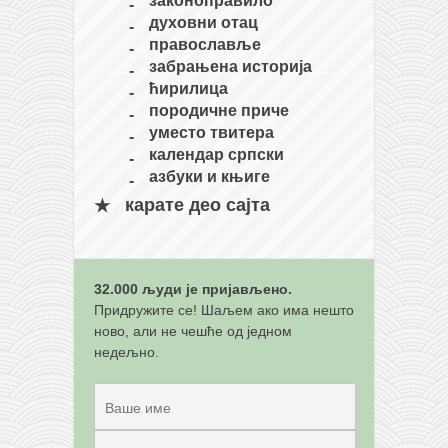
законоправило
духовни отац
православље
забрањена историја
ћирилица
породичне приче
уместо твитера
календар српски
азбуки и књиге
карате део сајта
32.000 људи је пријављено.
Придружите се! Шаљем ако има нешто
ново, али не чешће од једном
недељно.