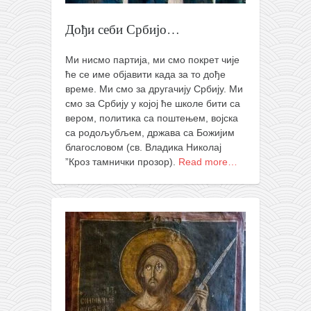
снимци наступа
галерија клуба
Дођи себи Србијо…
чланарина
Ми нисмо партија, ми смо покрет чије
контакт
ће се име објавити када за то дође
време. Ми смо за другачију Србију. Ми
бесплатна е-књига
смо за Србију у којој ће школе бити са
термини тренинга
вером, политика са поштењем, војска
са родољубљем, држава са Божијим
моја прича
благословом (св. Владика Николај
моја прича
”Кроз тамнички прозор).
Read more…
фотке
контакт