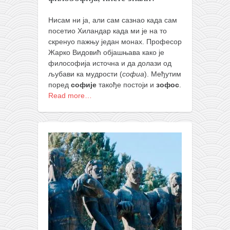
кихон
Нисам ни ја, али сам сазнао када сам
наиханчи
посетио Хиландар када ми је на то
скренуо пажњу један монах. Професор
кушанку
Жарко Видовић објашњава како је
пасаи
философија источна и да долази од
љубави ка мудрости (
софиа
).
Међутим
темашивари
поред
софије
такође постоји и
зофос
.
кобудо
Read more…
нунчаку
бо
тонфа
саи
тимбеи рочин
тсунами дојо
програм