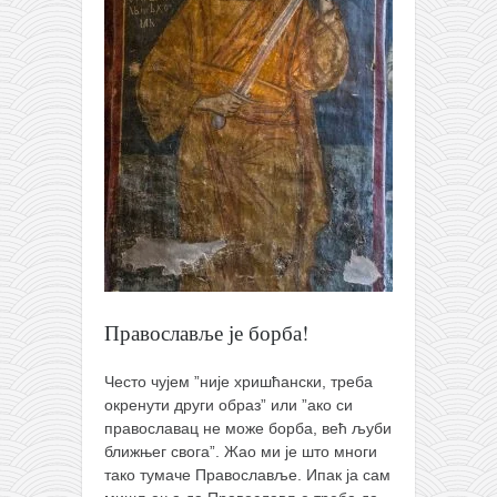
Православље је борба!
Често чујем ”није хришћански, треба
окренути други образ” или ”ако си
православац не може борба, већ љуби
ближњег свога”. Жао ми је што многи
тако тумаче Православље. Ипак ја сам