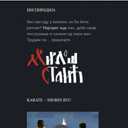
ИНСПИРАЦИЈА
Ако сви оду у монахе, ко ће бити
ратник?
Најгорег оца
син, доби своје
послушање и сачини од пера мач.
Трудим се… праштајте.
KARATE – SHORIN RYU