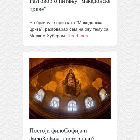
Разговор о питању ”македонске
православље
цркве”
забрањена историја
ћирилица
На брзину је призната ”Македонска
црква”, разговарао сам на ову тему са
породичне приче
Марком Хубером.
Read more…
прота Воја
уместо твитера
календар српски
азбуки и књиге
Окинава карате
најновије на блогу
моје белешке
историја каратеа
бубиши
Постоји филоСофија и
карате
филоЗофија, нисте знали?