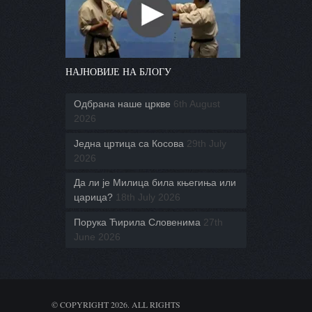
НАЈНОВИЈЕ НА БЛОГУ
Одбрана наше цркве
6th August
2026
Једна цртица са Косова
29th July
2026
Да ли је Милица била књегиња или
царица?
18th July 2026
Порука Ћирила Словенима
27th
June 2026
© COPYRIGHT 2026. ALL RIGHTS