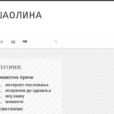
ШАОЛИНА
ЧА
ТЕГОРИЈЕ
животне приче
интернет пословање
исхраном до здравља
мој хаику
моменти
светлопис