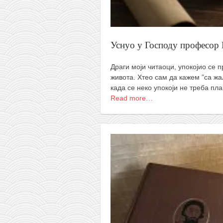
Уснуо у Господу професор
Драги моји читаоци, упокојио се 
живота. Хтео сам да кажем ”са ж
када се неко упокоји не треба пла
Read more…