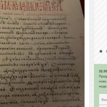
32.0
Прид
ново
неде