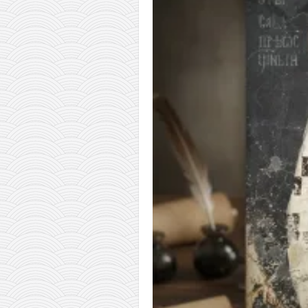
снимци наступа
галерија клуба
чланарина
контакт
бесплатна е-књига
термини тренинга
моја прича
моја прича
фотке
контакт