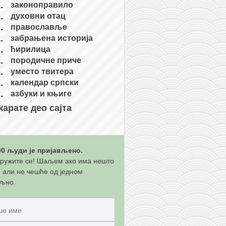
законоправило
духовни отац
православље
забрањена историја
ћирилица
породичне приче
уместо твитера
календар српски
азбуки и књиге
карате део сајта
00 људи је пријављено.
ружите се! Шаљем ако има нешто
, али не чешће од једном
љно.