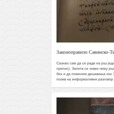
кихон
наиханчи
кушанку
пасаи
темашивари
кобудо
Законоправило Савинско-Т
нунчаку
Сазнао сам да се ради на још је
бо
препис). Запита се човек чему јо
тонфа
бих и да поменем дешавања око 
позив на информативни разговор 
саи
тимбеи рочин
тсунами дојо
програм