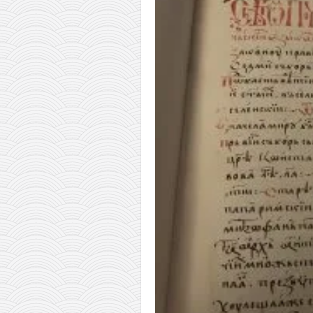
православље
забрањена историја
ћирилица
породичне приче
прота Воја
уместо твитера
календар српски
азбуки и књиге
Окинава карате
најновије на блогу
моје белешке
историја каратеа
бубиши
карате