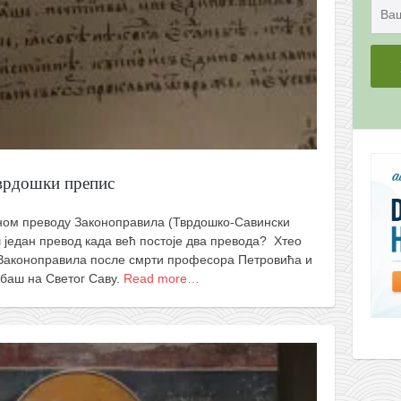
врдошки препис
дном преводу Законоправила (Тврдошко-Савински
ш један превод када већ постоје два превода? Хтео
Законоправила после смрти професора Петровића и
баш на Светог Саву.
Read more…