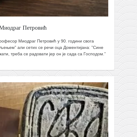
 Миодраг Петровић
професор Миодраг Петровић у 90. години свога
аљењем” али сетих се речи оца Доментијана: ”Сине
кати, треба се радовати јер он је сада са Господом.”