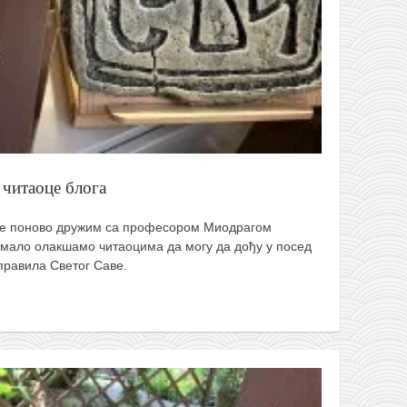
 читаоце блога
се поново дружим са професором Миодрагом
 мало олакшамо читаоцима да могу да дођу у посед
правила Светог Саве.