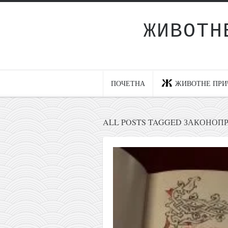
ЖИВОТН
Почетна
Животне приче
најновије на блогу
ПОЧЕТНА
ЖИВОТНЕ ПРИ
интернет пословање
исхраном до здравља
ALL POSTS TAGGED ЗАКОНОП
мој хаику
моменти и места
бонус садржај
светлопис
законоправило
духовни отац