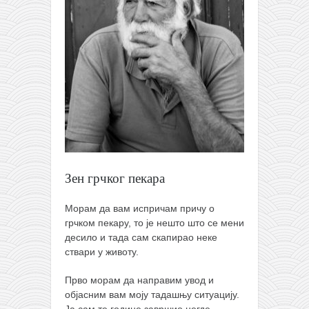
Зен грчког пекара
Морам да вам испричам причу о
грчком пекару, то је нешто што се мени
десило и тада сам скапирао неке
ствари у животу.
Прво морам да направим увод и
објасним вам моју тадашњу ситуацију.