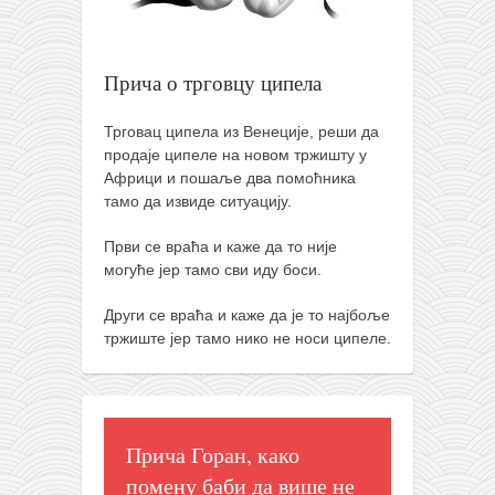
православље
забрањена историја
Прича о трговцу ципела
ћирилица
породичне приче
Трговац ципела из Венеције, реши да
прота Воја
продаје ципеле на новом тржишту у
Африци и пошаље два помоћника
уместо твитера
тамо да извиде ситуацију.
календар српски
Први се враћа и каже да то није
азбуки и књиге
могуће јер тамо сви иду боси.
Окинава карате
Други се враћа и каже да је то најбоље
најновије на блогу
тржиште јер тамо нико не носи ципеле.
моје белешке
историја каратеа
бубиши
Прича Горан, како
карате
помену баби да више не