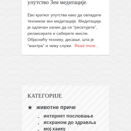
упутство Зен медитације.
Ево кратког упутства како да овладате
техником зен медитације. Медитација
је одличан начин да се “ресетујете”,
релаксирате и саберете мисли.
Објаснићу технику, дисање, шта је
“мантра” и чему служи.
Read more…
КАТЕГОРИЈЕ
животне приче
интернет пословање
исхраном до здравља
мој хаику