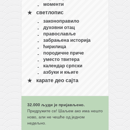
моменти
светлопис
законоправило
духовни отац
православље
забрањена историја
ћирилица
породичне приче
уместо твитера
календар српски
азбуки и књиге
карате део сајта
32.000 људи је пријављено.
Придружите се! Шаљем ако има нешто
ново, али не чешће од једном
недељно.