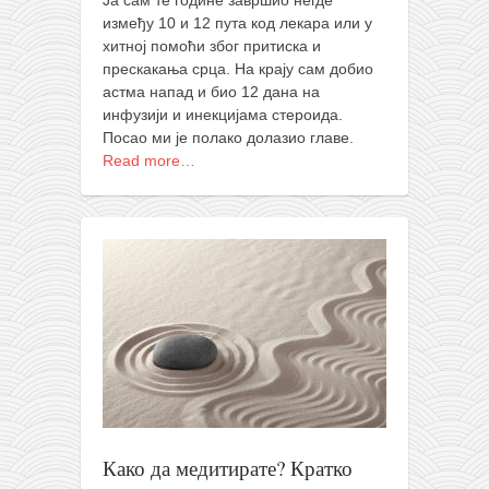
Ја сам те године завршио негде
између 10 и 12 пута код лекара или у
хитној помоћи због притиска и
прескакања срца. На крају сам добио
астма напад и био 12 дана на
инфузији и инекцијама стероида.
Посао ми је полако долазио главе.
Read more…
Како да медитирате? Кратко