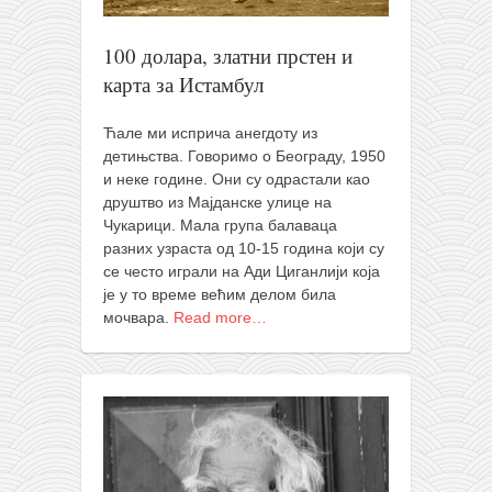
снимци наступа
галерија клуба
100 долара, златни прстен и
чланарина
карта за Истамбул
контакт
Ћале ми исприча анегдоту из
бесплатна е-књига
детињства. Говоримо о Београду, 1950
и неке године. Они су одрастали као
термини тренинга
друштво из Мајданске улице на
моја прича
Чукарици. Мала група балаваца
разних узраста од 10-15 година који су
моја прича
се често играли на Ади Циганлији која
фотке
је у то време већим делом била
мочвара.
Read more…
контакт