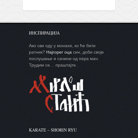
ИНСПИРАЦИЈА
Ако сви оду у монахе, ко ће бити
ратник?
Најгорег оца
син, доби своје
послушање и сачини од пера мач.
Трудим се… праштајте.
KARATE – SHORIN RYU