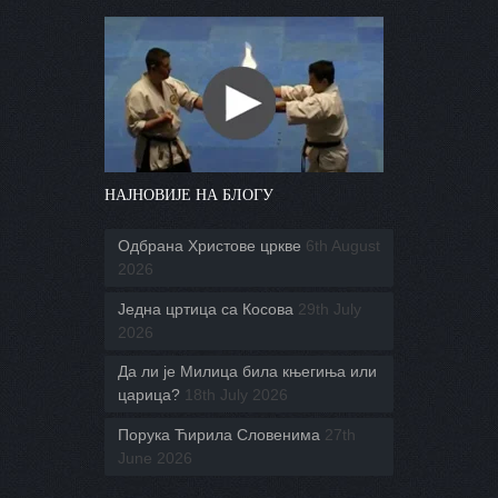
НАЈНОВИЈЕ НА БЛОГУ
Одбрана Христове цркве
6th August
2026
Једна цртица са Косова
29th July
2026
Да ли је Милица била књегиња или
царица?
18th July 2026
Порука Ћирила Словенима
27th
June 2026