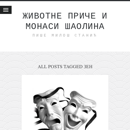
ЖИВОТНЕ ПРИЧЕ И
МОНАСИ ШАОЛИНА
Почетна
ПИШЕ МИЛОШ СТАНИЋ
Животне приче
најновије на блогу
интернет пословање
исхраном до здравља
ALL POSTS TAGGED ЗЕН
мој хаику
моменти и места
бонус садржај
светлопис
законоправило
духовни отац