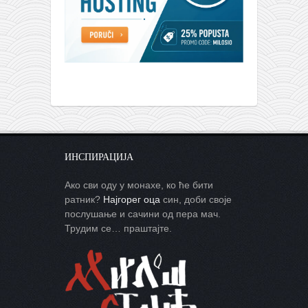
ИНСПИРАЦИЈА
Ако сви оду у монахе, ко ће бити
ратник?
Најгорег оца
син, доби своје
послушање и сачини од пера мач.
Трудим се… праштајте.