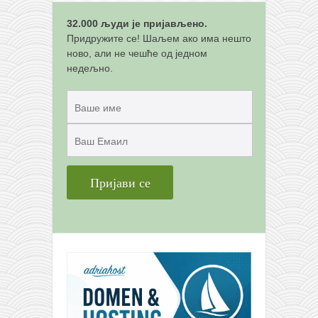
снимци наступа
галерија клуба
32.000 људи је пријављено.
Придружите се! Шаљем ако има нешто
чланарина
ново, али не чешће од једном
недељно.
контакт
бесплатна е-књига
термини тренинга
моја прича
моја прича
фотке
контакт