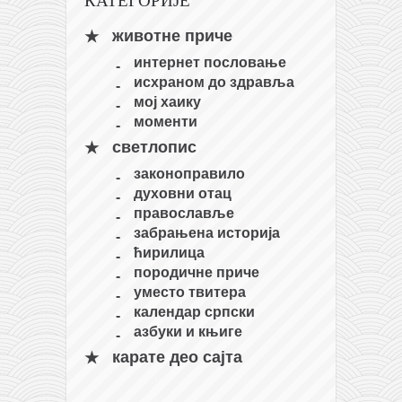
кихон
животне приче
наиханчи
интернет пословање
кушанку
исхраном до здравља
мој хаику
пасаи
моменти
темашивари
светлопис
кобудо
законоправило
духовни отац
нунчаку
православље
бо
забрањена историја
ћирилица
тонфа
породичне приче
саи
уместо твитера
календар српски
тимбеи рочин
азбуки и књиге
тсунами дојо
карате део сајта
програм