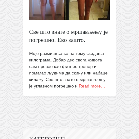
православље
забрањена историја
ћирилица
Све што знате о мршављењу је
породичне приче
погрешно. Ево зашто.
прота Воја
уместо твитера
Моје размишљање на тему скидања
килограма. Добар део свога живота
календар српски
сам провео као фитнес тренер и
помагао људима да скину или набаце
азбуки и књиге
килажу. Све што знате о мршављењу
Окинава карате
је углавном погрешно и
Read more…
најновије на блогу
моје белешке
историја каратеа
бубиши
карате
КАТЕГОРИЈЕ