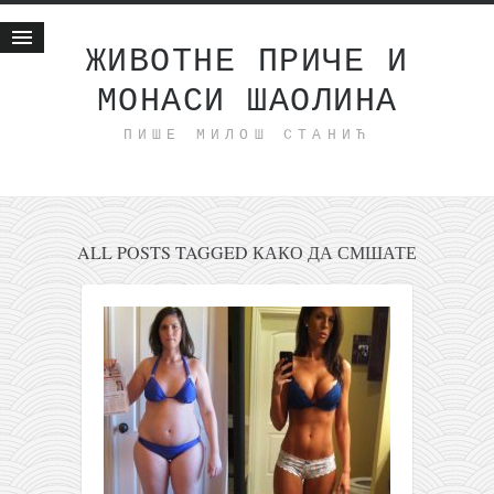
ЖИВОТНЕ ПРИЧЕ И
МОНАСИ ШАОЛИНА
Почетна
ПИШЕ МИЛОШ СТАНИЋ
Животне приче
најновије на блогу
интернет пословање
исхраном до здравља
ALL POSTS TAGGED КАКО ДА СМШАТЕ
мој хаику
моменти и места
бонус садржај
светлопис
законоправило
духовни отац