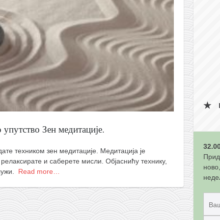
 упутство Зен медитације.
32.0
адате техником зен медитације. Медитација је
Прид
, релаксирате и саберете мисли. Објаснићу технику,
ново
служи.
Read more…
неде