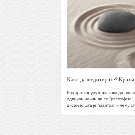
православље
забрањена историја
ћирилица
породичне приче
прота Воја
уместо твитера
календар српски
азбуки и књиге
Како да медитирате? Кратко
Окинава карате
најновије на блогу
Ево кратког упутства како да овл
одличан начин да се “ресетујете”
моје белешке
дисање, шта је “мантра” и чему 
историја каратеа
бубиши
карате