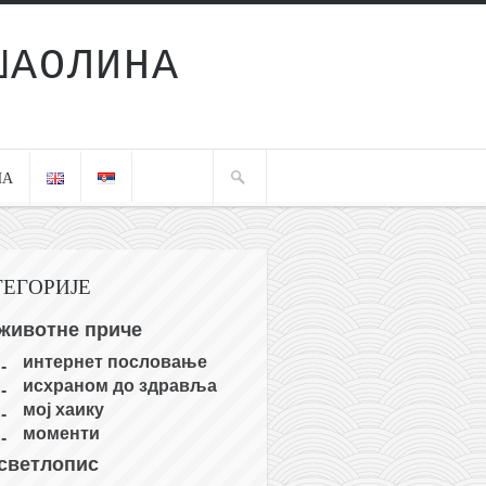
ШАОЛИНА
ЧА
ТЕГОРИЈЕ
животне приче
интернет пословање
исхраном до здравља
мој хаику
моменти
светлопис