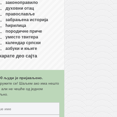
законоправило
духовни отац
православље
забрањена историја
ћирилица
породичне приче
уместо твитера
календар српски
азбуки и књиге
карате део сајта
00 људи је пријављено.
ружите се! Шаљем ако има нешто
, али не чешће од једном
љно.