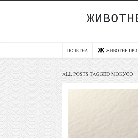
ЖИВОТН
Почетна
Животне приче
најновије на блогу
ПОЧЕТНА
ЖИВОТНЕ ПРИ
интернет пословање
исхраном до здравља
ALL POSTS TAGGED МОКУСО
мој хаику
моменти и места
бонус садржај
светлопис
законоправило
духовни отац