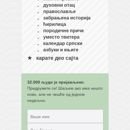
духовни отац
православље
забрањена историја
ћирилица
породичне приче
уместо твитера
календар српски
азбуки и књиге
карате део сајта
32.000 људи је пријављено.
Придружите се! Шаљем ако има нешто
ново, али не чешће од једном
недељно.