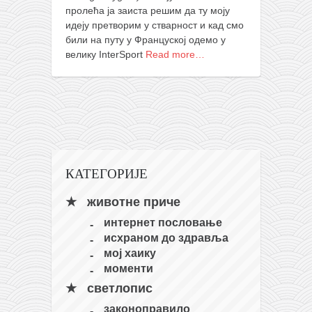
снимци наступа
пролећа ја заиста решим да ту моју
галерија клуба
идеју претворим у стварност и кад смо
били на путу у Француској одемо у
чланарина
велику InterSport
Read more…
контакт
бесплатна е-књига
термини тренинга
моја прича
моја прича
КАТЕГОРИЈЕ
фотке
животне приче
контакт
интернет пословање
исхраном до здравља
мој хаику
моменти
светлопис
законоправило