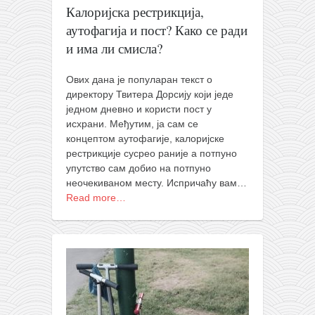
православље
Калоријска рестрикција,
забрањена историја
аутофагија и пост? Како се ради
и има ли смисла?
ћирилица
породичне приче
Ових дана је популаран текст о
директору Твитера Дорсију који једе
прота Воја
једном дневно и користи пост у
уместо твитера
исхрани. Међутим, ја сам се
концептом аутофагије, калоријске
календар српски
рестрикције сусрео раније а потпуно
азбуки и књиге
упутство сам добио на потпуно
неочекиваном месту. Испричаћу вам…
Окинава карате
Read more…
најновије на блогу
моје белешке
историја каратеа
бубиши
карате