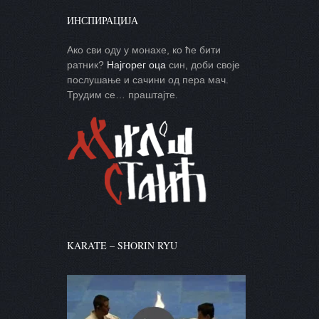
ИНСПИРАЦИЈА
Ако сви оду у монахе, ко ће бити
ратник?
Најгорег оца
син, доби своје
послушање и сачини од пера мач.
Трудим се… праштајте.
KARATE – SHORIN RYU