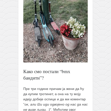
кихон
наиханчи
кушанку
пасаи
темашивари
кобудо
нунчаку
бо
тонфа
Како смо постали “bmx
бандити”?
саи
тимбеи рочин
Пре три године причам ја жени да ћу
да купим тротинет, а она на ту моју
тсунами дојо
идеју добије оспице и да ми коментар
програм
“
ок, али ти иди одвојено од нас да нас
не виде људи. :)
“. Међутим овог