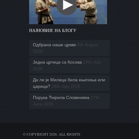
НАЈНОВИЈЕ НА БЛОГУ
Одбрана наше цркве
6th August
2026
Једна цртица са Косова
29th July
2026
Да ли је Милица била књегиња или
царица?
18th July 2026
Порука Ћирила Словенима
27th
June 2026
© COPYRIGHT 2026. ALL RIGHTS