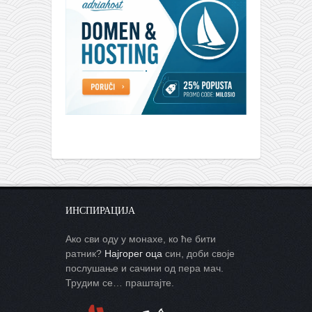
ИНСПИРАЦИЈА
Ако сви оду у монахе, ко ће бити
ратник?
Најгорег оца
син, доби своје
послушање и сачини од пера мач.
Трудим се… праштајте.