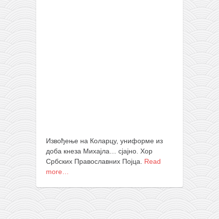
православље
забрањена историја
ћирилица
породичне приче
прота Воја
уместо твитера
календар српски
азбуки и књиге
Окинава карате
Извођење на Коларцу, униформе из
најновије на блогу
доба кнеза Михајла… сјајно. Хор
Србских Православних Појца.
Read
моје белешке
more…
историја каратеа
бубиши
карате