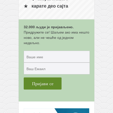
снимци наступа
карате део сајта
галерија клуба
чланарина
контакт
32.000 људи је пријављено.
Придружите се! Шаљем ако има нешто
бесплатна е-књига
ново, али не чешће од једном
термини тренинга
недељно.
моја прича
моја прича
фотке
контакт