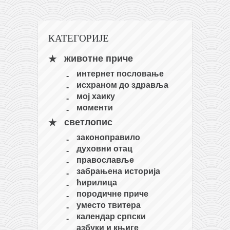
кихон
наиханчи
КАТЕГОРИЈЕ
кушанку
животне приче
пасаи
интернет пословање
темашивари
исхраном до здравља
кобудо
мој хаику
моменти
нунчаку
светлопис
бо
законоправило
тонфа
духовни отац
православље
саи
забрањена историја
тимбеи рочин
ћирилица
породичне приче
тсунами дојо
уместо твитера
програм
календар српски
азбуки и књиге