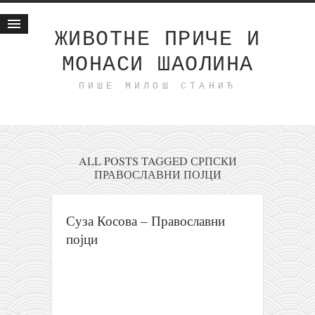
ЖИВОТНЕ ПРИЧЕ И
МОНАСИ ШАОЛИНА
Почетна
ПИШЕ МИЛОШ СТАНИЋ
Животне приче
најновије на блогу
интернет пословање
исхраном до здравља
ALL POSTS TAGGED СРПСКИ
ПРАВОСЛАВНИ ПОЈЦИ
мој хаику
моменти и места
Суза Косова – Православни
бонус садржај
појци
светлопис
законоправило
духовни отац