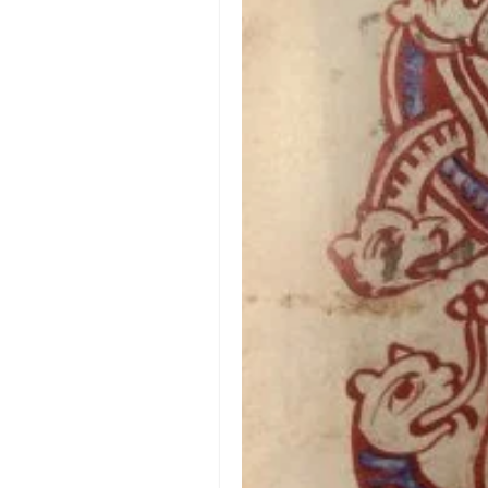
православље
забрањена историја
ћирилица
породичне приче
прота Воја
уместо твитера
календар српски
азбуки и књиге
Окинава карате
најновије на блогу
моје белешке
историја каратеа
бубиши
карате