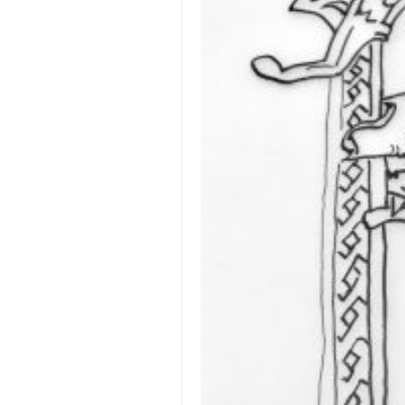
снимци наступа
галерија клуба
чланарина
контакт
бесплатна е-књига
термини тренинга
моја прича
моја прича
фотке
контакт