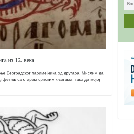
га из 12. века
ње Београдског паримејника од другара. Мислим да
ј фетиш са старим српским књигама, тако да мојој