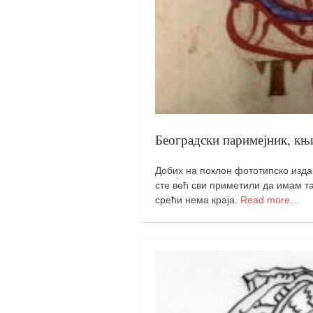
кихон
наиханчи
кушанку
пасаи
темашивари
кобудо
Београдски паримејник, књи
нунчаку
Добих на поклон фототипско изда
бо
сте већ сви приметили да имам та
тонфа
срећи нема краја.
Read more…
саи
тимбеи рочин
тсунами дојо
програм