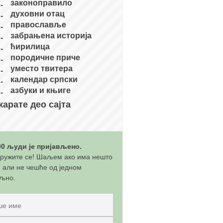
законоправило
духовни отац
православље
забрањена историја
ћирилица
породичне приче
уместо твитера
календар српски
азбуки и књиге
карате део сајта
00 људи је пријављено.
ружите се! Шаљем ако има нешто
, али не чешће од једном
љно.