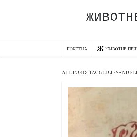
ЖИВОТН
Почетна
Животне приче
најновије на блогу
ПОЧЕТНА
ЖИВОТНЕ ПРИ
интернет пословање
исхраном до здравља
ALL POSTS TAGGED JEVANĐEL
мој хаику
моменти и места
бонус садржај
светлопис
законоправило
духовни отац