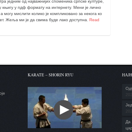
а једним од најважнијих споменика српске културе,
у књигу у пдф формату на интернету. Мени је лично
а могу мислити колико је компликовано за некога ко
ет. Жеља ми је да свима буде лако доступна.
Read
KARATE – SHORIN RYU
НАЈН
Од
оје
20
.
Јед
20
Да 
ца