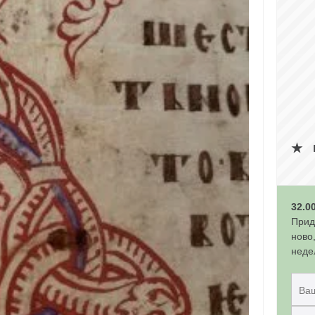
32.0
Прид
ново
неде