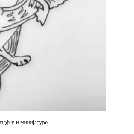
пдф-у и минијатуре