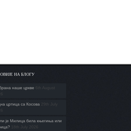
ОВИЈЕ НА БЛОГУ
брана наше цркве
6th August
26
на цртица са Косова
29th July
26
ли је Милица била књегиња или
рица?
18th July 2026