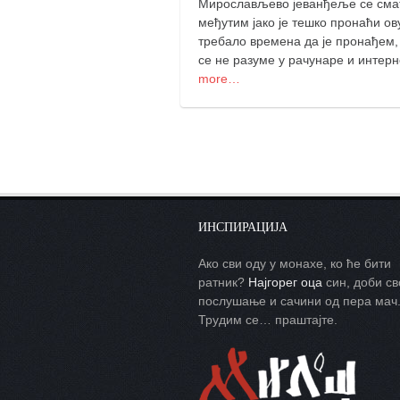
Мирослављево јеванђеље се сматр
међутим јако је тешко пронаћи ов
требало времена да је пронађем, 
се не разуме у рачунаре и интерн
more…
ИНСПИРАЦИЈА
Ако сви оду у монахе, ко ће бити
ратник?
Најгорег оца
син, доби св
послушање и сачини од пера мач
Трудим се… праштајте.