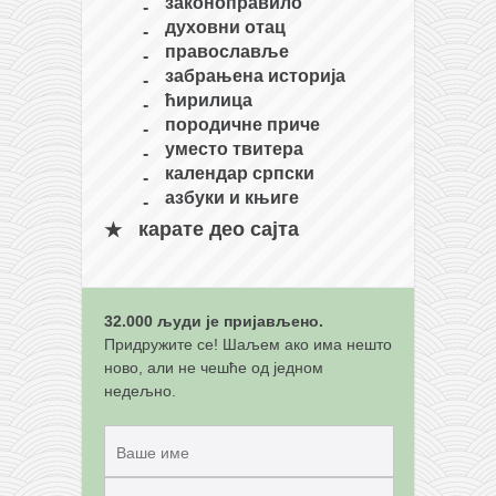
снимци наступа
законоправило
духовни отац
галерија клуба
православље
чланарина
забрањена историја
ћирилица
контакт
породичне приче
бесплатна е-књига
уместо твитера
календар српски
термини тренинга
азбуки и књиге
моја прича
карате део сајта
моја прича
фотке
32.000 људи је пријављено.
контакт
Придружите се! Шаљем ако има нешто
ново, али не чешће од једном
недељно.