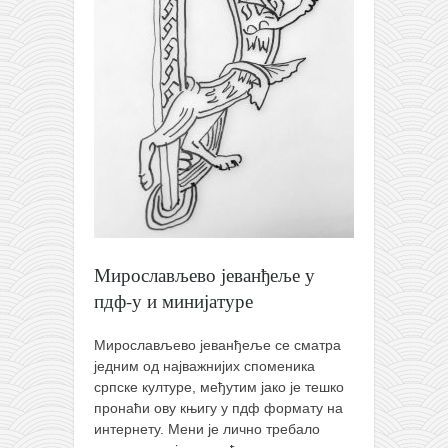
православље
забрањена историја
ћирилица
породичне приче
прота Воја
уместо твитера
календар српски
азбуки и књиге
Окинава карате
Мирослављево јеванђеље у
пдф-у и минијатуре
најновије на блогу
моје белешке
Мирослављево јеванђеље се сматра
једним од најважнијих споменика
историја каратеа
српске културе, међутим јако је тешко
бубиши
пронаћи ову књигу у пдф формату на
интернету. Мени је лично требало
карате