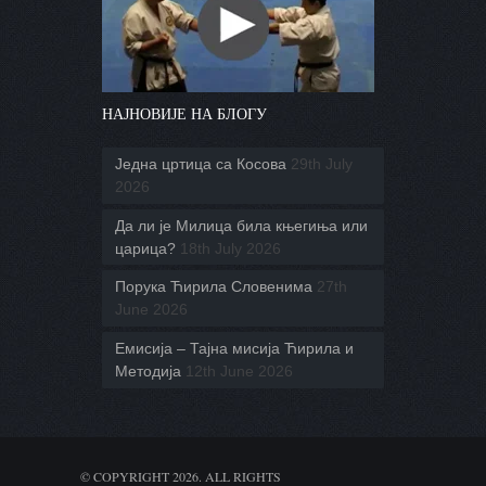
НАЈНОВИЈЕ НА БЛОГУ
Једна цртица са Косова
29th July
2026
Да ли је Милица била књегиња или
царица?
18th July 2026
Порука Ћирила Словенима
27th
June 2026
Емисија – Тајна мисија Ћирила и
Методија
12th June 2026
© COPYRIGHT 2026. ALL RIGHTS