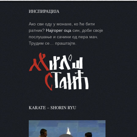
ИНСПИРАЦИЈА
Ако сви оду у монахе, ко ће бити
ратник?
Најгорег оца
син, доби своје
послушање и сачини од пера мач.
Трудим се… праштајте.
KARATE – SHORIN RYU