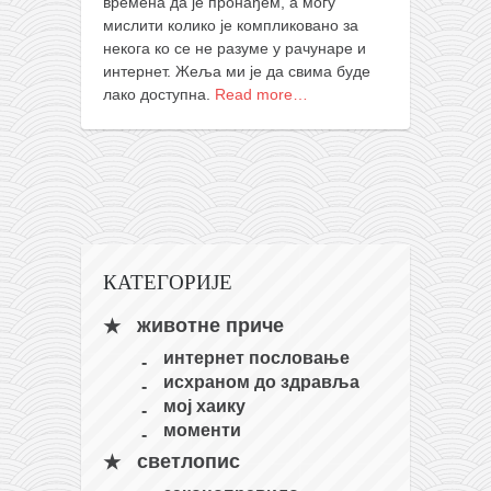
времена да је пронађем, а могу
кихон
мислити колико је компликовано за
некога ко се не разуме у рачунаре и
наиханчи
интернет. Жеља ми је да свима буде
кушанку
лако доступна.
Read more…
пасаи
темашивари
кобудо
нунчаку
бо
КАТЕГОРИЈЕ
тонфа
животне приче
саи
интернет пословање
исхраном до здравља
тимбеи рочин
мој хаику
тсунами дојо
моменти
програм
светлопис