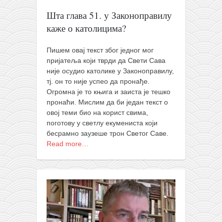
православље
Шта глава 51. у Законоправилу
забрањена историја
каже о католицима?
ћирилица
Пишем овај текст због једног мог
породичне приче
пријатеља који тврди да Свети Сава
прота Воја
није осудио католике у Законоправилу,
тј. он то није успео да пронађе.
уместо твитера
Огромна је то књига и заиста је тешко
календар српски
пронаћи. Мислим да би један текст о
овој теми био на корист свима,
азбуки и књиге
поготову у светлу екумениста који
бесрамно заузеше трон Светог Саве.
Окинава карате
Read more…
најновије на блогу
моје белешке
историја каратеа
бубиши
карате