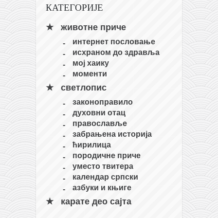
снимци наступа
КАТЕГОРИЈЕ
галерија клуба
животне приче
чланарина
интернет пословање
контакт
исхраном до здравља
мој хаику
бесплатна е-књига
моменти
термини тренинга
светлопис
моја прича
законоправило
моја прича
духовни отац
православље
фотке
забрањена историја
контакт
ћирилица
породичне приче
уместо твитера
календар српски
азбуки и књиге
карате део сајта