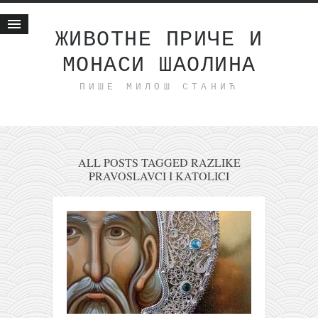
ЖИВОТНЕ ПРИЧЕ И
МОНАСИ ШАОЛИНА
Почетна
ПИШЕ МИЛОШ СТАНИЋ
Животне приче
најновије на блогу
интернет пословање
исхраном до здравља
ALL POSTS TAGGED RAZLIKE
PRAVOSLAVCI I KATOLICI
мој хаику
моменти и места
бонус садржај
светлопис
законоправило
духовни отац