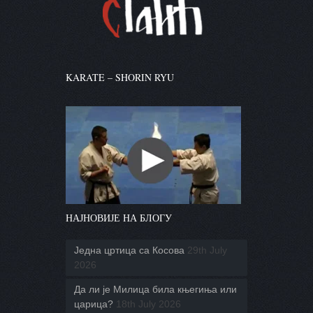
KARATE – SHORIN RYU
НАЈНОВИЈЕ НА БЛОГУ
Једна цртица са Косова
29th July
2026
Да ли је Милица била књегиња или
царица?
18th July 2026