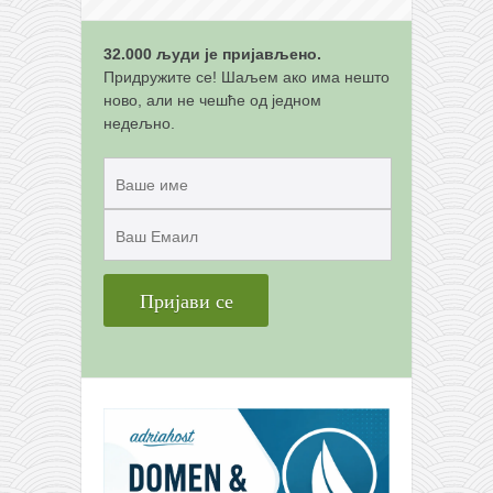
32.000 људи је пријављено.
Придружите се! Шаљем ако има нешто
ново, али не чешће од једном
недељно.