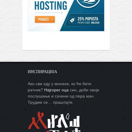
ИНСПИРАЦИЈА
Ако сви оду у монахе, ко ће бити
ратник?
Најгорег оца
син, доби своје
послушање и сачини од пера мач.
Трудим се… праштајте.