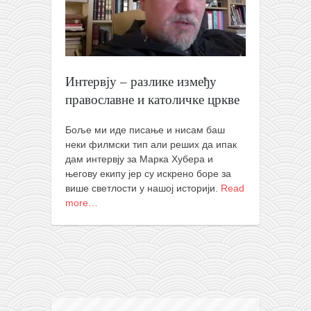
кихон
наиханчи
кушанку
Интервју – разлике између
пасаи
православне и католичке цркве
темашивари
кобудо
Боље ми иде писање и нисам баш
неки филмски тип али реших да ипак
нунчаку
дам интервју за Марка Хубера и
бо
његову екипу јер су искрено боре за
више светлости у нашој историји.
Read
тонфа
more…
саи
тимбеи рочин
тсунами дојо
програм