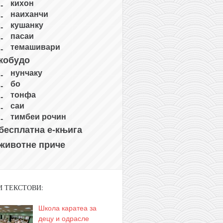
кихон
наиханчи
кушанку
пасаи
темашивари
кобудо
нунчаку
бо
тонфа
саи
тимбеи рочин
бесплатна е-књига
животне приче
И ТЕКСТОВИ:
Школа каратеа за
децу и одрасле