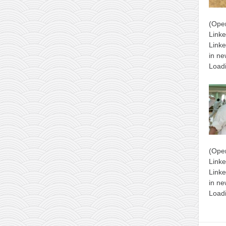
(Ope
Link
Linke
in ne
Load
(Ope
Link
Linke
in ne
Load