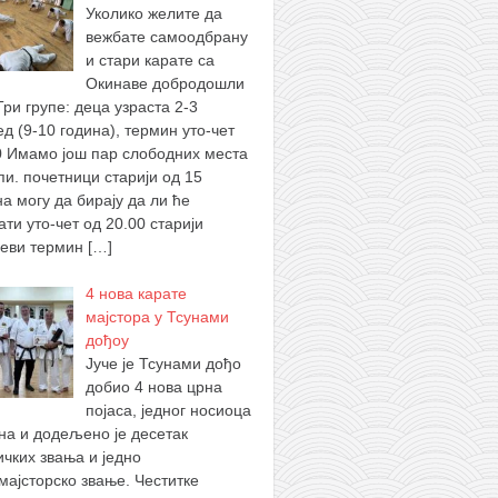
Уколико желите да
вежбате самоодбрану
и стари карате са
Окинаве добродошли
Три групе: деца узраста 2-3
ед (9-10 година), термин уто-чет
0 Имамо још пар слободних места
пи. почетници старији од 15
на могу да бирају да ли ће
ти уто-чет од 20.00 старији
севи термин
[…]
4 нова карате
мајстора у Тсунами
дођоу
Јуче је Тсунами дођо
добио 4 нова црна
појаса, једног носиоца
ана и додељено је десетак
ичких звања и једно
мајсторско звање. Честитке