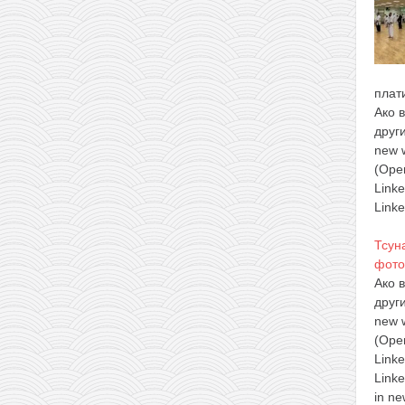
плат
Ако 
друг
new 
(Ope
Link
Linke
Тсун
фото
Ако 
друг
new 
(Ope
Link
Linke
in ne