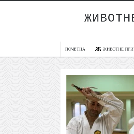
ЖИВОТН
Почетна
Животне приче
најновије на блогу
ПОЧЕТНА
ЖИВОТНЕ ПРИ
интернет пословање
исхраном до здравља
мој хаику
моменти и места
бонус садржај
светлопис
законоправило
духовни отац