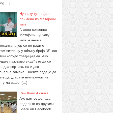
ing…
[…]
Нунчаку туторијал –
примена из Матајоши
кате
Главна секвенца
Матајоши нунчаку
кате је веома
ресантана јер се не ради о
том витлању у облику броја ”8” као
угим кобудо традицијама. Ако
едате пажљиво видећете да се
 о два вертикална и два
гонална замаха. Поента овде је да
ите да ударате нунчаку-ом из
ог угла вашег
[…]
Сви Доџо 4 слика
Ако вам се допада,
поделите са другима:
Share on Facebook