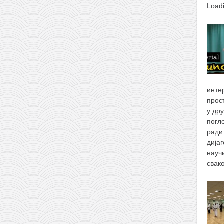
Load
инте
прос
у др
погл
ради
дија
науч
свак