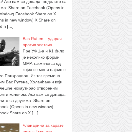
а! Ако вам се допада, поделите са
има: Share on Facebook (Opens in
window) Facebook Share on X
ns in new window) X Share on
edIn
[…]
Bas Rutten – ударач
против хватача
Пре УФЦ-а и К1 било
је неколико форми
ММА такмичења од
којих се мени највише
ео Панкрацион. Из тог времена
им Бас Рутена, Холанђанин који
ајчешће нокаутирао отвореним
ом и коленом. Ако вам се допада,
лите са другима: Share on
book (Opens in new window)
book Share on X
[…]
Чланарина за карате
школу Тсунами