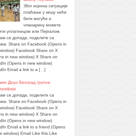
Због корона ситуације
плаћање у кешу неће
бити могуће и
чланарину можете
ити уплатницом или Пејпалом.
вам се допада, поделите са
има: Share on Facebook (Opens in
window) Facebook Share on X
ns in new window) X Share on
edIn (Opens in new window)
dIn Email a link to a
[…]
ами Доџо Београд групна
графија
вам се допада, поделите са
има: Share on Facebook (Opens in
window) Facebook Share on X
ns in new window) X Share on
edIn (Opens in new window)
dIn Email a link to a friend (Opens
w window) Email Like this:Like