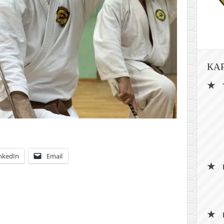
КА
nkedIn
Email