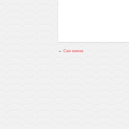
снимци наступа
галерија клуба
чланарина
контакт
бесплатна е-књига
термини тренинга
←
Саи камае
моја прича
моја прича
фотке
контакт