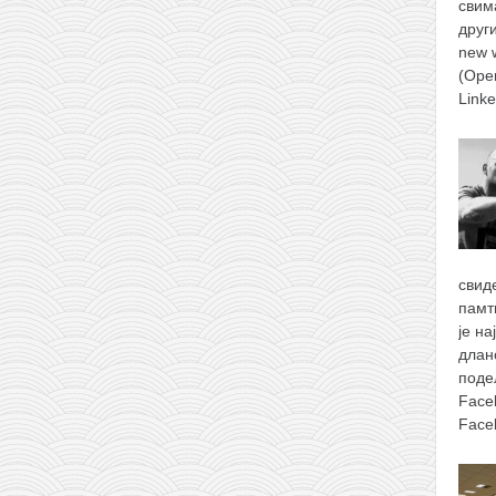
свим
друг
new 
(Ope
Link
свид
памт
је н
длан
поде
Face
Face