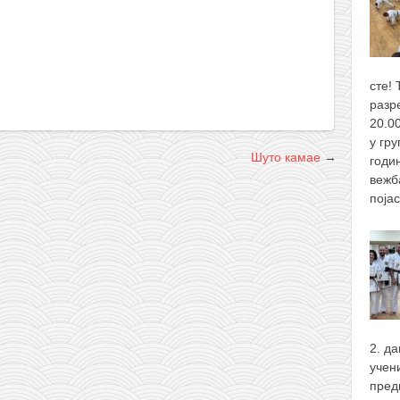
сте! 
разр
20.0
у гру
Шуто камае
→
годи
вежба
поја
2. д
учен
пред