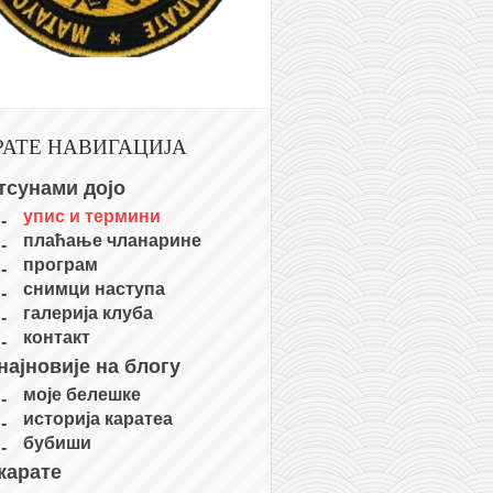
РАТЕ НАВИГАЦИЈА
тсунами дојо
упис и термини
плаћање чланарине
програм
снимци наступа
галерија клуба
контакт
најновије на блогу
моје белешке
историја каратеа
бубиши
карате