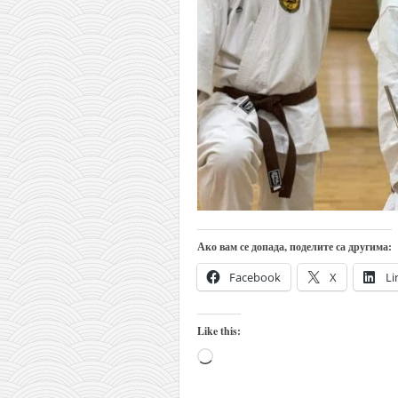
православље
забрањена историја
ћирилица
породичне приче
прота Воја
уместо твитера
календар српски
азбуки и књиге
Окинава карате
Ако вам се допада, поделите са другима:
најновије на блогу
Facebook
X
Li
моје белешке
историја каратеа
Like this:
бубиши
Loading…
карате