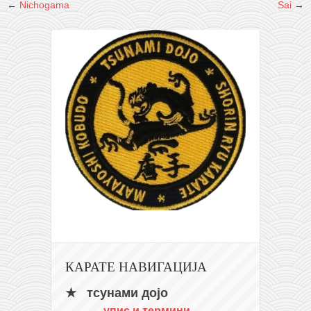
снимци наступа
←
Nichogama
Sai
→
галерија клуба
чланарина
контакт
бесплатна е-књига
термини тренинга
моја прича
моја прича
фотке
контакт
КАРАТЕ НАВИГАЦИЈА
тсунами дојо
упис и термини