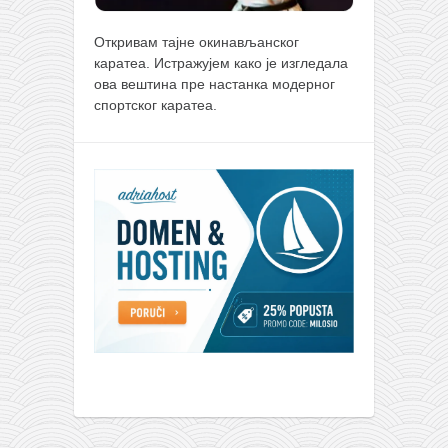
Откривам тајне окинављанског
каратеа. Истражујем како је изгледала
ова вештина пре настанка модерног
спортског каратеа.