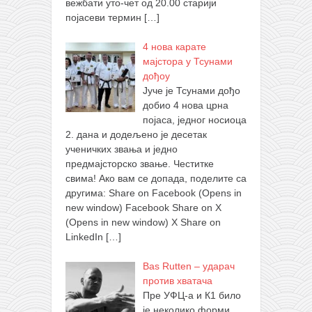
вежбати уто-чет од 20.00 старији
појасеви термин
[…]
4 нова карате
мајстора у Тсунами
дођоу
Јуче је Тсунами дођо
добио 4 нова црна
појаса, једног носиоца
2. дана и додељено је десетак
ученичких звања и једно
предмајсторско звање. Честитке
свима! Ако вам се допада, поделите са
другима: Share on Facebook (Opens in
new window) Facebook Share on X
(Opens in new window) X Share on
LinkedIn
[…]
Bas Rutten – ударач
против хватача
Пре УФЦ-а и К1 било
је неколико форми