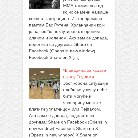
ММА такмичења од
којих се мени највише
свидео Панкрацион. Из тог времена
памтим Бас Рутена, Холанђанин који
је најчешће нокаутирао отвореним
дланом и коленом. Ако вам се допада,
поделите са другима: Share on
Facebook (Opens in new window)
Facebook Share on X
[…]
Чланарина за карате
школу Тсунами
Због корона ситуације
плаћање у кешу неће
бити могуће и
чланарину можете
платити уплатницом или Пејпалом.
Ако вам се допада, поделите са
другима: Share on Facebook (Opens in
new window) Facebook Share on X
(Opens in new window) X Share on