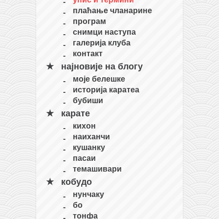
плаћање чланарине
програм
снимци наступа
галерија клуба
контакт
најновије на блогу
моје белешке
историја каратеа
бубиши
карате
кихон
наиханчи
кушанку
пасаи
темашивари
кобудо
нунчаку
бо
тонфа