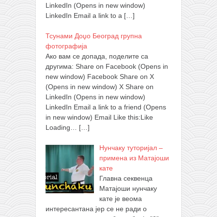
LinkedIn (Opens in new window)
LinkedIn Email a link to a
[…]
Тсунами Доџо Београд групна
фотографија
Ако вам се допада, поделите са
другима: Share on Facebook (Opens in
new window) Facebook Share on X
(Opens in new window) X Share on
LinkedIn (Opens in new window)
LinkedIn Email a link to a friend (Opens
in new window) Email Like this:Like
Loading…
[…]
Нунчаку туторијал –
примена из Матајоши
кате
Главна секвенца
Матајоши нунчаку
кате је веома
интересантана јер се не ради о