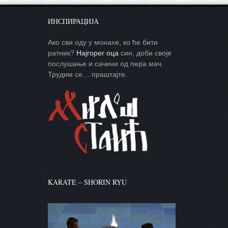
ИНСПИРАЦИЈА
Ако сви оду у монахе, ко ће бити
ратник?
Најгорег оца
син, доби своје
послушање и сачини од пера мач.
Трудим се… праштајте.
KARATE – SHORIN RYU