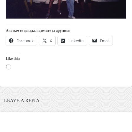
православље
забрањена историја
ћирилица
Ако вам се допада, поделите са другима:
породичне приче
прота Воја
Facebook
X
LinkedIn
Email
уместо твитера
Like this:
календар српски
Loading…
азбуки и књиге
Окинава карате
најновије на блогу
моје белешке
LEAVE A REPLY
историја каратеа
бубиши
карате