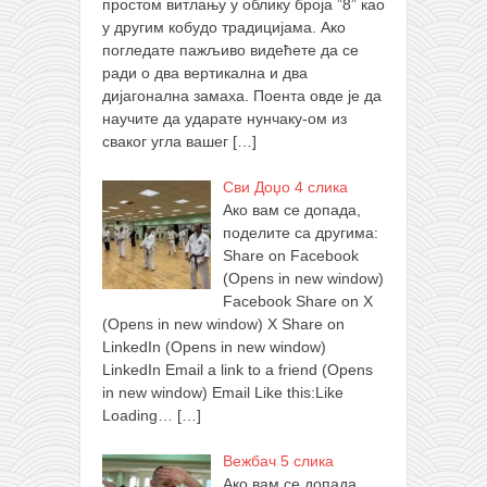
простом витлању у облику броја ”8” као
у другим кобудо традицијама. Ако
погледате пажљиво видећете да се
ради о два вертикална и два
дијагонална замаха. Поента овде је да
научите да ударате нунчаку-ом из
сваког угла вашег
[…]
Сви Доџо 4 слика
Ако вам се допада,
поделите са другима:
Share on Facebook
(Opens in new window)
Facebook Share on X
(Opens in new window) X Share on
LinkedIn (Opens in new window)
LinkedIn Email a link to a friend (Opens
in new window) Email Like this:Like
Loading…
[…]
Вежбач 5 слика
Ако вам се допада,