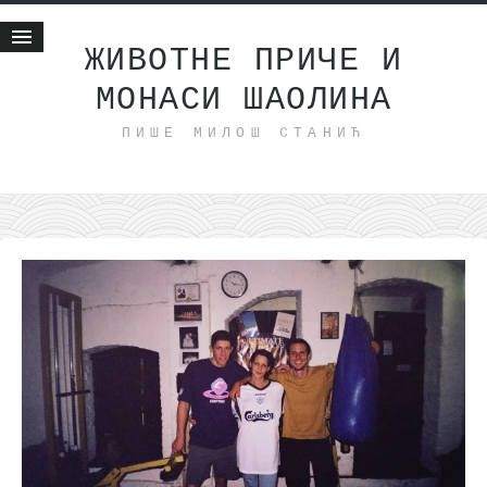
ЖИВОТНЕ ПРИЧЕ И
МОНАСИ ШАОЛИНА
Почетна
ПИШЕ МИЛОШ СТАНИЋ
Животне приче
најновије на блогу
интернет пословање
исхраном до здравља
мој хаику
моменти и места
бонус садржај
светлопис
законоправило
духовни отац