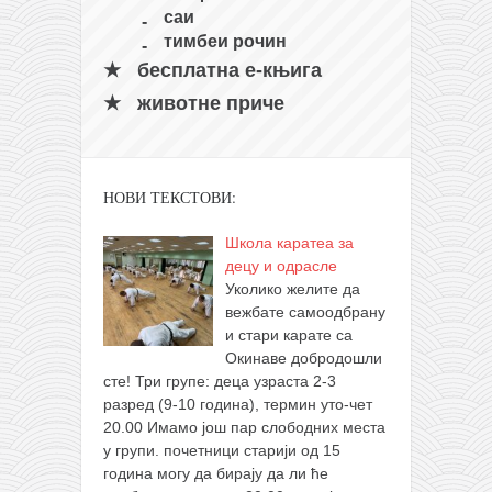
саи
тимбеи рочин
бесплатна е-књига
животне приче
НОВИ ТЕКСТОВИ:
Школа каратеа за
децу и одрасле
Уколико желите да
вежбате самоодбрану
и стари карате са
Окинаве добродошли
сте! Три групе: деца узраста 2-3
разред (9-10 година), термин уто-чет
20.00 Имамо још пар слободних места
у групи. почетници старији од 15
година могу да бирају да ли ће