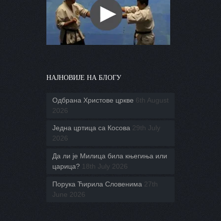
НАЈНОВИЈЕ НА БЛОГУ
Одбрана Христове цркве
6th August
2026
Једна цртица са Косова
29th July
2026
Да ли је Милица била књегиња или
царица?
18th July 2026
Порука Ћирила Словенима
27th
June 2026