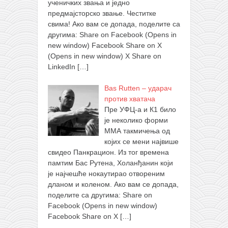
ученичких звања и једно
предмајсторско звање. Честитке
свима! Ако вам се допада, поделите са
другима: Share on Facebook (Opens in
new window) Facebook Share on X
(Opens in new window) X Share on
LinkedIn
[…]
Bas Rutten – ударач
против хватача
Пре УФЦ-а и К1 било
је неколико форми
ММА такмичења од
којих се мени највише
свидео Панкрацион. Из тог времена
памтим Бас Рутена, Холанђанин који
је најчешће нокаутирао отвореним
дланом и коленом. Ако вам се допада,
поделите са другима: Share on
Facebook (Opens in new window)
Facebook Share on X
[…]