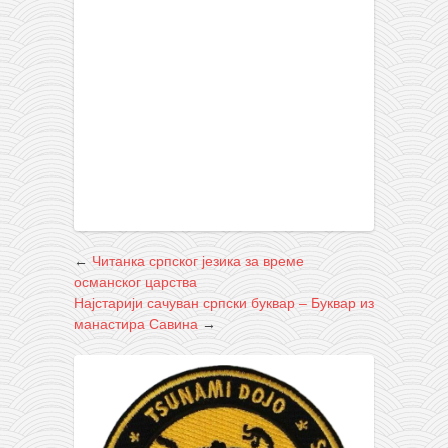
←
Читанка српског језика за време
османског царства
Најстарији сачуван српски буквар – Буквар из
манастира Савина
→