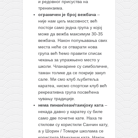
и редовног присуства на
тренинзима.
ограничен је број вежбача
–
није нам циљ масовност, већ
постоји само једна група у којој
може да вежба максимум 30-35
вежбача. Након попуњавања свих
места неће се отварати нова
група већ ћемо правити списак
чекања за упражњено место у
школи. Чланарине су симболичне,
таман толике да се покрије закуп
сале. Ми смо клуб љубитеља
каратеа, нисмо спортски клуб већ
рекреативна група посвећена
чувању традиције.
нема пинан/хеан/таикјоку ката
–
некада давно у каратеу су биле
само две почетне кате. Наха те
стилови су користили Санчин кату,
а у Шорин / Томари школама се
користила Наиханчи ката. Након