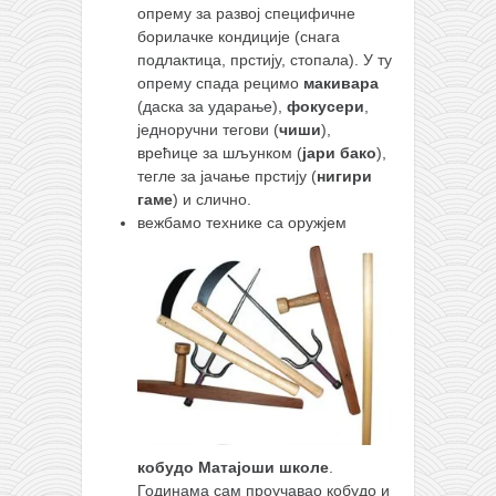
опрему за развој специфичне
борилачке кондиције (снага
подлактица, прстију, стопала). У ту
опрему спада рецимо
макивара
(даска за ударање),
фокусери
,
једноручни тегови (
чиши
),
врећице за шљунком (
јари бако
),
тегле за јачање прстију (
нигири
гаме
) и слично.
вежбамо технике са оружјем
кобудо Матајоши школе
.
Годинама сам проучавао кобудо и