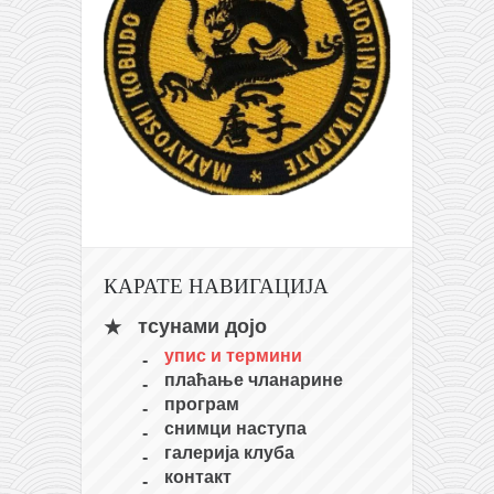
КАРАТЕ НАВИГАЦИЈА
тсунами дојо
упис и термини
плаћање чланарине
програм
снимци наступа
галерија клуба
контакт