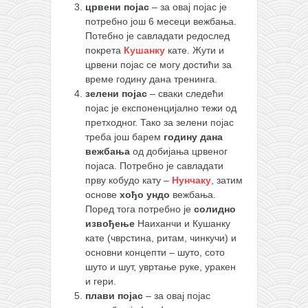
црвени појас
– за овај појас је
потребно још 6 месеци вежбања.
Потебно је савладати редослед
покрета
Кушанку
кате. Жути и
црвени појас се могу достићи за
време годину дана тренинга.
зелени појас
– сваки следећи
појас је експоненцијално тежи од
претходног. Тако за зелени појас
треба још барем
годину дана
вежбања
од добијања црвеног
појаса. Потребно је савладати
прву кобудо кату –
Нунчаку
, затим
основе
хођо ундо
вежбања.
Поред тога потребно је
солидно
извођење
Наиханчи и Кушанку
кате (чврстина, ритам, чинкучи) и
основни концепти – шуто, сото
шуто и шут, увртање руке, уракен
и гери.
плави појас
– за овај појас