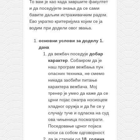
То вам је као када завршите факултет
и да поседујете знања да се сами
бавите даљим истраживачким радом.
Ево укратко критеријума којим се ја
водим при додели овог звања.
основни услови за доделу 1.
дана
да вежбач поседује
добар
карактер
. Собзиром да је
наш програм вежбања пун
опасних техника, не смемо
никада заобићи питање
карактера вежбача. Мој
тренер је умео да каже да се
црни појас сматра носиоцем
хладног оружја и да ће се у
случају туче и одласка на суд
ова чињеница посматрати.
Поседовање црног појаса
носи са собом одговорност.
да је старији од
18. година
.