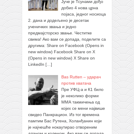
Јуче је Тсунами дођо
добио 4 нова црна
појаса, једног носиоца
2. дана и додељено је десетак
ученичких звања и једно
предмајсторско звање. Честитке
свима! Ако вам се допада, поделите са
другима: Share on Facebook (Opens in
new window) Facebook Share on X
(Opens in new window) X Share on
LinkedIn
[…]
Bas Rutten – ударач
против хватача
Пре УФЦ-а и К1 било
је неколико форми
ММА такмичења од
којих се мени највише
свидео Панкрацион. Из тог времена
памтим Бас Рутена, Холанђанин који
је најчешће нокаутирао отвореним
дланом и коленом. Ако вам се допада,