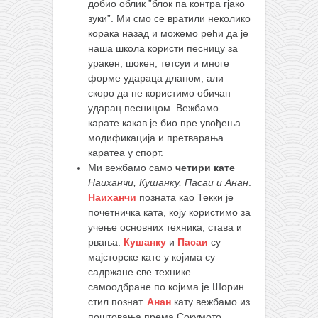
добио облик ”блок па контра гјако
зуки”. Ми смо се вратили неколико
корака назад и можемо рећи да је
наша школа користи песницу за
уракен, шокен, тетсуи и многе
форме удараца дланом, али
скоро да не користимо обичан
ударац песницом. Вежбамо
карате какав је био пре увођења
модификација и претварања
каратеа у спорт.
Ми вежбамо само
четири кате
Наиханчи, Кушанку, Пасаи и Анан
.
Наиханчи
позната као Текки је
почетничка ката, коју користимо за
учење основних техника, става и
рвања.
Кушанку
и
Пасаи
су
мајсторске кате у којима су
садржане све технике
самоодбране по којима је Шорин
стил познат.
Анан
кату вежбамо из
поштовања према Сокумото