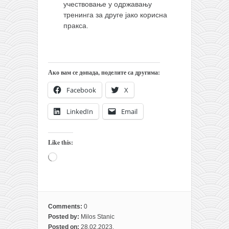
учествовање у одржавању
тренинга за друге јако корисна
пракса.
Ако вам се допада, поделите са другима:
Facebook
X
LinkedIn
Email
Like this:
Loading…
Comments:
0
Posted by:
Milos Stanic
Posted on:
28.02.2023.