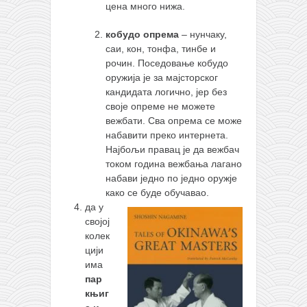
цена много нижа.
кобудо опрема
– нунчаку,
саи, кон, тонфа, тинбе и
рочин. Поседовање кобудо
оружија је за мајсторског
кандидата логично, јер без
своје опреме не можете
вежбати. Сва опрема се може
набавити преко интернета.
Најбољи правац је да вежбач
током година вежбања лагано
набави једно по једно оружје
како се буде обучавао.
да
у
својој
колек
цији
има
пар
књиг