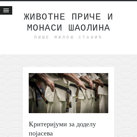
ЖИВОТНЕ ПРИЧЕ И
МОНАСИ ШАОЛИНА
Почетна
ПИШЕ МИЛОШ СТАНИЋ
Животне приче
најновије на блогу
интернет пословање
исхраном до здравља
мој хаику
моменти и места
бонус садржај
светлопис
законоправило
Kритеријуми за доделу
духовни отац
појасева