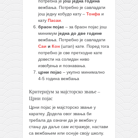
потребна је
још једна година
вежбања. Потребно је савладати
још једну кобудо кату –
Тонфа
и
кату
Пасаи
.
браон појас
– за браон појас још
минимум
једна до две године
вежбања. Потребно је савладати
Саи
и
Кон
(штап) кате. Поред тога
потребно је све претходне кате
довести на солидан ниво
извођења и познавања.
црни појас
– укупно минимално
4-5 година вежбања
Критеријум за мајсторско звање –
Црни појас
Црни појас је мајсторско звање у
каратеу. Додела овог звања би
требала да означи да је вежбач у
стању да даље сам истражује, настави
са вежбањем или оснује своју школу.