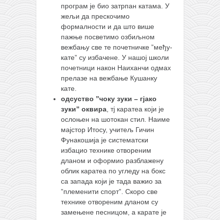
програм је био затрпан катама. У
жељи да прескочимо
формалности и да што више
пажње посветимо озбиљном
вежбању све те почетничке ”међу-
кате” су избачене. У нашој школи
почетници након Наиханчи одмах
прелазе на вежбање Кушанку
кате.
одсуство ”чоку зуки – гјако
зуки” оквира
, тј каратеа који је
ослоњен на шотокан стил. Наиме
мајстор Итосу, учитељ Гичин
Фунакошија је систематски
избацио технике отвореним
дланом и оформио разблажену
облик каратеа по угледу на бокс
са запада који је тада важио за
”племенити спорт”. Скоро све
технике отвореним дланом су
замењене песницом, а карате је