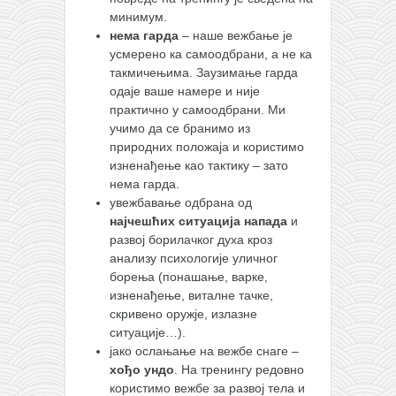
минимум.
нема гарда
– наше вежбање је
усмерено ка самоодбрани, а не ка
такмичењима. Заузимање гарда
одаје ваше намере и није
практично у самоодбрани. Ми
учимо да се бранимо из
природних положаја и користимо
изненађење као тактику – зато
нема гарда.
увежбавање одбрана од
најчешћих ситуација напада
и
развој борилачког духа кроз
анализу психологије уличног
борења (понашање, варке,
изненађење, виталне тачке,
скривено оружје, излазне
ситуације…).
јако ослањање на вежбе снаге –
хођо ундо
. На тренингу редовно
користимо вежбе за развој тела и