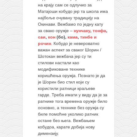
на крају сам се одлучио за
Матајоши кобудо јер та школа има
најбоље очувану традицију на
Окинави. Вежбамо по једну кату
за свако оружје –
нунчаку
,
тонфа
,
саи
,
кон
(бо),
кама
,
тинбе и
рочин
. Кобудо је невероватно
важан аспект за сваког Шорин /
Шотокан вежбача јер су ти
стилови настали као
модификоване технике
коришћења оружја. Познато је да
је Шорин био стил који су
користили ратници краљеве
гарде. Треба имати у виду да је за
ратнике тога времена оружје било
основно, а технике без оружја су
биле помоћне уколико ратник
остане без њега. Вежбањем
кобудоа, карате добија нову
димензију.