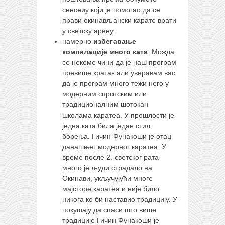
сенсеиу који је помогао да се
прави окинављански карате врати
у светску арену.
намерно
избегавање
компилације много ката
. Можда
се некоме чини да је наш програм
превише кратак али уверавам вас
да је програм много тежи него у
модерним спротским или
традиционалним шотокан
школама каратеа. У прошлости је
једна ката била један стил
борења. Гичин Фунакоши је отац
данашњег модерног каратеа. У
време после 2. светског рата
много је људи страдало на
Окинави, укључујући многе
мајсторе каратеа и није било
никога ко би наставио традицију. У
покушају да спаси што више
традиције Гичин Фунакоши је