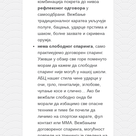
комбинација покрета до нивоа
рефлексног одговора
у
самоодбрани. Вежбање
традиционалног каратеа укључује
полуге, бацања, ударце прстима и
шаком, болне захвате и скривена
оружја.
нема слободног спаринга
, само
практикујемо договорен спаринг.
Узевши у обзир све горе поменуто
морам да кажем да слободни
спаринг није могућ у нашој школи.
АБЦ нашег стила чине ударци у
очи, грло, гениталије, зглобове,
чупање косе и слично… Ако би
вежбали слободно онда би
морали да избацимо све опасне
технике и тиме би почели да
личимо на спортски карате, фул
контакт или ММА. Вежбањем
договореног спаринга, могућност
повреде на тренингу је сведена на