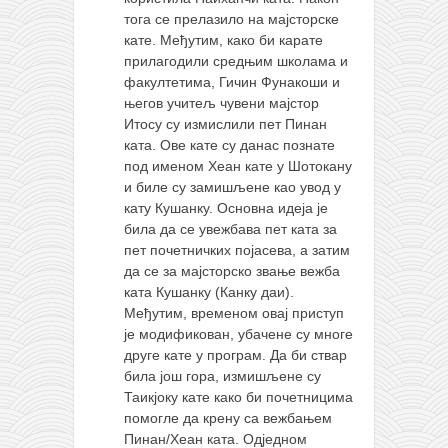
тога се прелазило на мајсторске
кате. Међутим, како би карате
прилагодили средњим школама и
факултетима, Гичин Фунакоши и
његов учитељ чувени мајстор
Итосу су измислили пет Пинан
ката. Ове кате су данас познате
под именом Хеан кате у Шотокану
и биле су замишљене као увод у
кату Кушанку. Основна идеја је
била да се увежбава пет ката за
пет почетничких појасева, а затим
да се за мајсторско звање вежба
ката Кушанку (Канку даи).
Међутим, временом овај приступ
је модификован, убачене су многе
друге кате у програм. Да би ствар
била још гора, измишљене су
Таикјоку кате како би почетницима
помогле да крену са вежбањем
Пинан/Хеан ката. Одједном