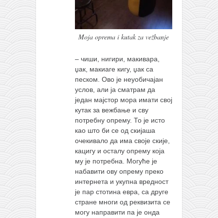
Moja oprema i kutak za vežbanje
– чиши, нигири, макивара,
џак, макиаге кигу, џак са
песком. Ово је неуобичајан
услов, али ја сматрам да
један мајстор мора имати свој
кутак за вежбање и сву
потребну опрему. То је исто
као што би се од скијаша
очекивало да има своје скије,
кацигу и осталу опрему која
му је потребна. Могуће је
набавити ову опрему преко
интернета и укупна вредност
је пар стотина евра, са друге
стране многи од реквизита се
могу направити па је онда