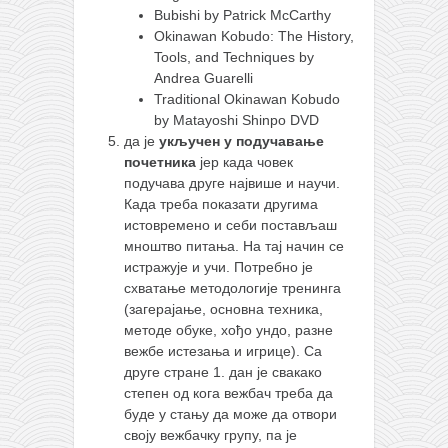
Bubishi by Patrick McCarthy
Okinawan Kobudo: The History,
Tools, and Techniques by
Andrea Guarelli
Traditional Okinawan Kobudo
by Matayoshi Shinpo DVD
да је
укључен у подучавање
почетника
јер када човек
подучава друге највише и научи.
Када треба показати другима
истовремено и себи постављаш
мноштво питања. На тај начин се
истражује и учи. Потребно је
схватање методологије тренинга
(загерајање, основна техника,
методе обуке, хођо ундо, разне
вежбе истезања и игрице). Са
друге стране 1. дан је свакако
степен од кога вежбач треба да
буде у стању да може да отвори
своју вежбачку групу, па је