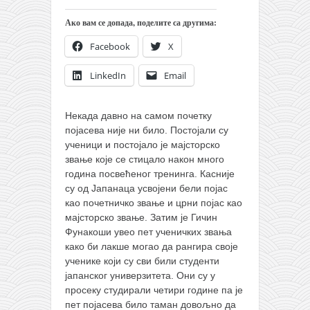
православље
Ако вам се допада, поделите са другима:
забрањена историја
Facebook
X
ћирилица
породичне приче
LinkedIn
Email
прота Воја
Некада давно на самом почетку
уместо твитера
појасева није ни било. Постојали су
календар српски
ученици и постојало је мајсторско
звање које се стицало након много
азбуки и књиге
година посвећеног тренинга.
Касније
Окинава карате
су од Јапанаца усвојени бели појас
као почетничко звање и црни појас као
најновије на блогу
мајсторско звање. Затим је Гичин
моје белешке
Фунакоши увео пет ученичких звања
како би лакше могао да рангира своје
историја каратеа
ученике који су сви били студенти
јапанског универзитета. Они су у
бубиши
просеку студирали четири године па је
карате
пет појасева било таман довољно да