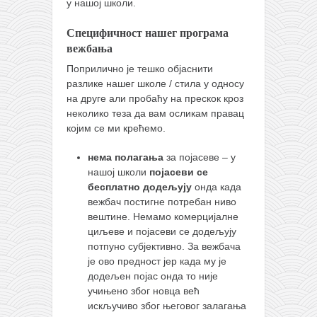
снимци наступа
у нашој школи.
галерија клуба
Специфичност нашег програма
вежбања
чланарина
Поприлично је тешко објаснити
контакт
разлике нашег школе / стила у односу
бесплатна е-књига
на друге али пробаћу на прескок кроз
неколико теза да вам осликам правац
термини тренинга
којим се ми крећемо.
моја прича
нема полагања
за појасеве – у
моја прича
нашој школи
појасеви се
фотке
бесплатно додељују
онда када
вежбач постигне потребан ниво
контакт
вештине. Немамо комерцијалне
циљеве и појасеви се додељују
потпуно субјективно. За вежбача
је ово предност јер када му је
додељен појас онда то није
учињено због новца већ
искључиво због његовог залагања