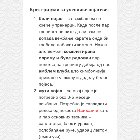
Критеријуми за ученичке појасеве:
бели појас
– са вежбањем се
креће у тренерци. Када после пар
тренинга решите да ли вам се
допада вежбање каратеа онда би
требало набавити кимоно. Након
што вежбач
комплетирана
опрему и буде редован
пар
недеља на тренингу добија од нас
амблем клуба
што симболизује
примање у школу и доделу белог
појаса.
жути појас
– за овај појас је
потребно око 3-6 месеци
вежбања. Потребно је савладати
редослед покрета
Наиханчи
кате
и пар основних техника –
саплитање, блок и уракен,
ослобађање руке, ударац лактом
(емпи учи).