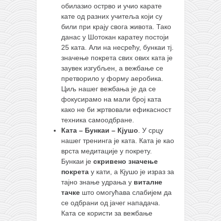
обилазио острво и учио карате
кате од разних учитеља који су
били при крају свога живота. Тако
данас у Шотокан каратеу постоји
25 ката. Али на несрећу, бункаи тј.
значење покрета свих ових ката је
заувек изгубљен, а вежбање се
претворило у форму аеробика.
Циљ нашег вежбања је да се
фокусирамо на мали број ката
како не би жртвовали ефикасност
техника самоодбране.
Ката – Бункаи – Кјушо
. У срцу
нашег тренинга је ката. Ката је као
врста медитације у покрету.
Бункаи је
скривено значење
покрета
у кати, а Кјушо је израз за
тајно знање удрања у
виталне
тачке
што омогућава слабијем да
се одбрани од јачег нападача.
Ката се користи за вежбање