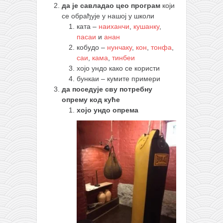
да је савладао цео програм
који
се обрађује у нашој у школи
ката –
наиханчи
,
кушанку
,
пасаи
и
анан
кобудо –
нунчаку
,
кон
,
тонфа
,
саи
,
кама
,
тинбеи
хојо ундо како се користи
бункаи – кумите примери
да поседује сву потребну
опрему код куће
хојо ундо опрема