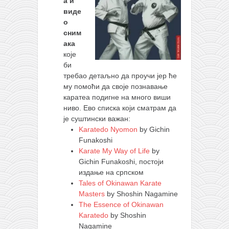
а и
виде
о
сним
ака
које
би
требао детаљно да проучи јер ће
му помоћи да своје познавање
каратеа подигне на много виши
ниво. Ево списка који сматрам да
је суштински важан:
Karatedo Nyomon
by Gichin
Funakoshi
Karate My Way of Life
by
Gichin Funakoshi, постоји
издање на српском
Tales of Okinawan Karate
Masters
by Shoshin Nagamine
The Essence of Okinawan
Karatedo
by Shoshin
Nagamine