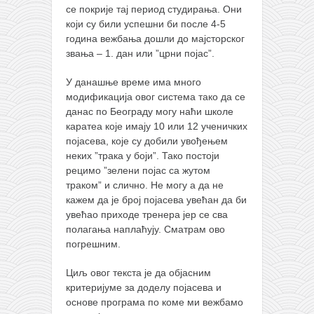
се покрије тај период студирања. Они
кихон
који су били успешни би после 4-5
наиханчи
година вежбања дошли до мајсторског
звања – 1. дан или ”црни појас”.
кушанку
пасаи
У данашње време има много
модификација овог система тако да се
темашивари
данас по Београду могу наћи школе
каратеа које имају 10 или 12 ученичких
кобудо
појасева, које су добили увођењем
нунчаку
неких ”трака у боји”. Тако постоји
рецимо ”зелени појас са жутом
бо
траком” и слично. Не могу а да не
тонфа
кажем да је број појасева увећан да би
увећао приходе тренера јер се сва
саи
полагања наплаћују. Сматрам ово
тимбеи рочин
погрешним.
тсунами дојо
Циљ овог текста је да објасним
критеријуме за доделу појасева и
програм
основе програма по коме ми вежбамо