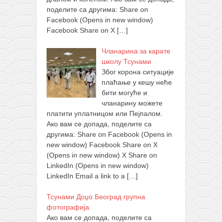
поделите са другима: Share on
Facebook (Opens in new window)
Facebook Share on X
[…]
Чланарина за карате
школу Тсунами
Због корона ситуације
плаћање у кешу неће
бити могуће и
чланарину можете
платити уплатницом или Пејпалом.
Ако вам се допада, поделите са
другима: Share on Facebook (Opens in
new window) Facebook Share on X
(Opens in new window) X Share on
LinkedIn (Opens in new window)
LinkedIn Email a link to a
[…]
Тсунами Доџо Београд групна
фотографија
Ако вам се допада, поделите са