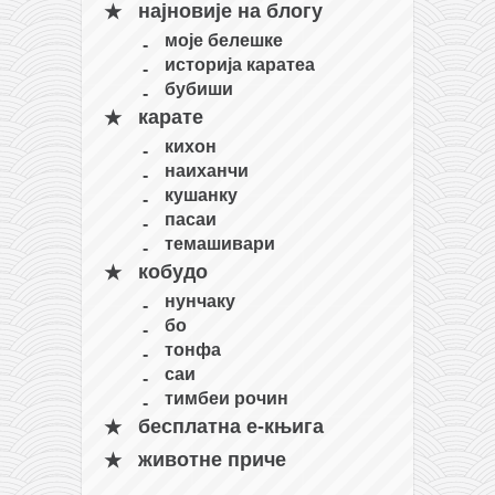
најновије на блогу
моје белешке
историја каратеа
бубиши
карате
кихон
наиханчи
кушанку
пасаи
темашивари
кобудо
нунчаку
бо
тонфа
саи
тимбеи рочин
бесплатна е-књига
животне приче