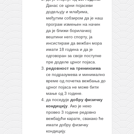
Данас се црни појасеви
додељују и млађима,
међутим собзиром да је наш
програм измењен на начин
да је ближи борилачкој
вештини него спорту, ја
инсистирам да вежбач мора
имати 18 година и да је
одговоран за своје поступке
пре доделе црног појаса.
редовност на тренинзима
се подразумева и минимално
време од почетка вежбања до
црног појаса не може бити
мање од 3 године.
да поседује
добру физичку
кондицију
. Ако је неко
провео 3 године редовно
вежбајући карате, свакако ће
имати добру физичку
кондицију.