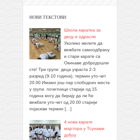
НОВИ ТЕКСТОВИ:
Школа каратеа за
децу и одрасле
Уколико желите да
вежбате самоодбрану
и стари карате са
Окинаве добродошли
сте! Три групе: деца узраста 2-3
разред (9-10 година), термин уто-чет
20.00 Имамо још пар слободних места
у групи. почетници старији од 15
година могу да бирају да ли ће
вежбати уто-чет од 20.00 старији
појасеви термин
[…]
4 нова карате
мајстора у Тсунами
дођоу