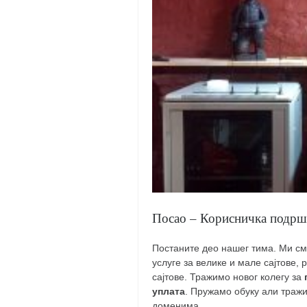
Посао – Корисничка подршка
Постаните део нашег тима. Ми с
услуге за велике и мале сајтове,
сајтове. Тражимо новог колегу за
уплата
. Пружамо обуку али тражи
доменима.