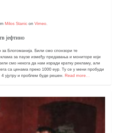
om
Milos Stanic
on
Vimeo
.
тв јефтино
 за Блогоманија. Били смо спонзори те
еклама за паузе између предавања и мониторе који
или смо некога да нам изради кратку рекламу, али
tera са ценама преко 1000 еур. Ту се у мени пробуди
о 4 ујутру и проблем буде решен.
Read more…