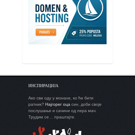
ИНСПИРАЦИЈА
Ако сви оду у монахе, ко ће бити
ратник?
Најгорег оца
син, доби своје
послушање и сачини од пера мач.
Трудим се… праштајте.