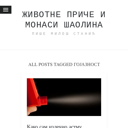
ЖИВОТНЕ ПРИЧЕ И
МОНАСИ ШАОЛИНА
Почетна
ПИШЕ МИЛОШ СТАНИЋ
Животне приче
најновије на блогу
интернет пословање
исхраном до здравља
ALL POSTS TAGGED ГОЈАЗНОСТ
мој хаику
моменти и места
бонус садржај
светлопис
законоправило
духовни отац
Како сам излечио астму