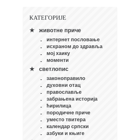
снимци наступа
галерија клуба
КАТЕГОРИЈЕ
чланарина
животне приче
контакт
интернет пословање
бесплатна е-књига
исхраном до здравља
термини тренинга
мој хаику
моменти
моја прича
светлопис
моја прича
законоправило
фотке
духовни отац
православље
контакт
забрањена историја
ћирилица
породичне приче
уместо твитера
календар српски
азбуки и књиге