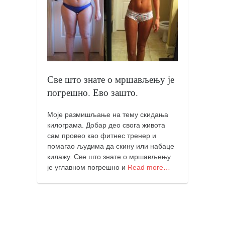
кихон
наиханчи
кушанку
пасаи
темашивари
Све што знате о мршављењу је
погрешно. Ево зашто.
кобудо
нунчаку
Моје размишљање на тему скидања
бо
килограма. Добар део свога живота
сам провео као фитнес тренер и
тонфа
помагао људима да скину или набаце
килажу. Све што знате о мршављењу
саи
је углавном погрешно и
Read more…
тимбеи рочин
тсунами дојо
програм