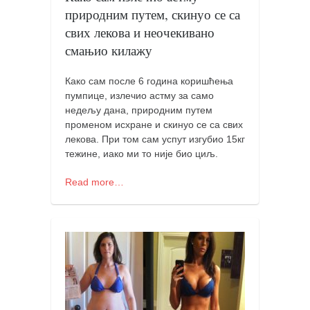
православље
природним путем, скинуо се са
забрањена историја
свих лекова и неочекивано
смањио килажу
ћирилица
породичне приче
Како сам после 6 година коришћења
прота Воја
пумпице, излечио астму за само
недељу дана, природним путем
уместо твитера
променом исхране и скинуо се са свих
лекова. При том сам успут изгубио 15кг
календар српски
тежине, иако ми то није био циљ.
азбуки и књиге
Read more…
Окинава карате
најновије на блогу
моје белешке
историја каратеа
бубиши
карате