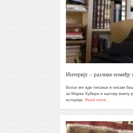
православље
забрањена историја
ћирилица
породичне приче
прота Воја
уместо твитера
календар српски
азбуки и књиге
Интервју – разлике између 
Окинава карате
Боље ми иде писање и нисам баш
најновије на блогу
за Марка Хубера и његову екипу ј
моје белешке
историји.
Read more…
историја каратеа
бубиши
карате