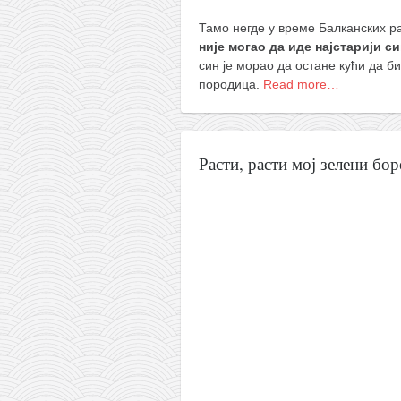
Тамо негде у време Балканских ра
није могао да иде најстарији си
син је морао да остане кући да б
породица.
Read more…
Расти, расти мој зелени бор