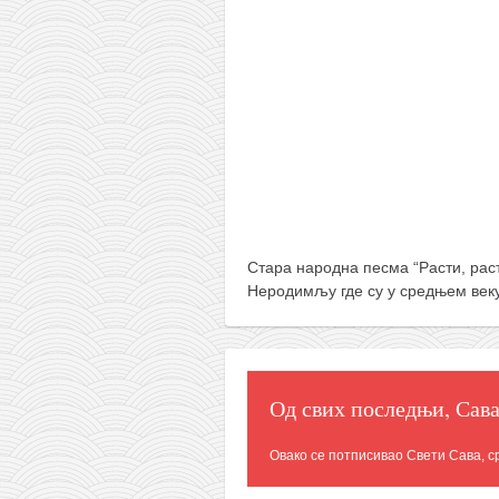
Стара народна песма “Расти, расти
Неродимљу где су у средњем век
Од свих последњи, Сав
Овако се потписивао Свети Сава, с