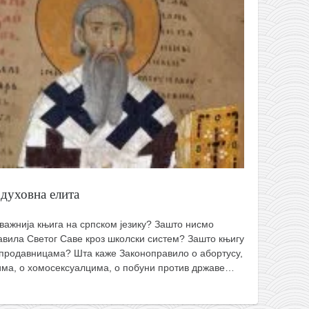
 духовна елита
важнија књига на српском језику? Зашто нисмо
вила Светог Саве кроз школски систем? Зашто књигу
 продавницама? Шта каже Законоправило о абортусу,
цима, о хомосексуалцима, о побуни против државе…