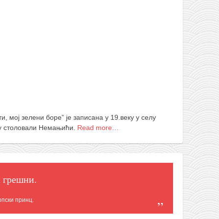
, мој зелени боре” је записана у 19.веку у селу
у столовали Немањићи.
Read more…
а грешни.
рпски принц.