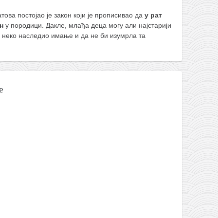
това постојао је закон који је прописивао да
у рат
н
у породици. Дакле, млађа деца могу али најстарији
и неко наследио имање и да не би изумрла та
е