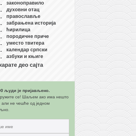
законоправило
духовни отац
православље
забрањена историја
ћирилица
породичне приче
уместо твитера
календар српски
азбуки и књиге
карате део сајта
00 људи је пријављено.
ружите се! Шаљем ако има нешто
, али не чешће од једном
љно.