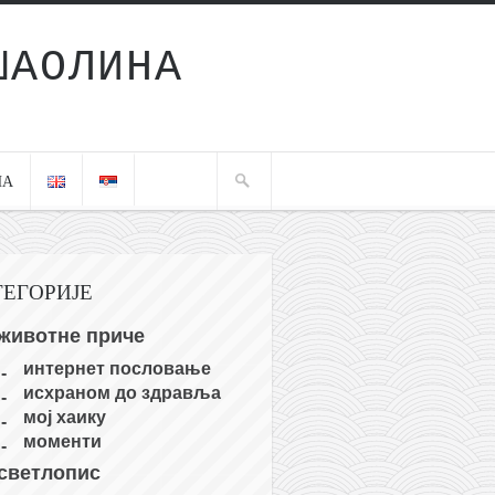
ШАОЛИНА
ЧА
ТЕГОРИЈЕ
животне приче
интернет пословање
исхраном до здравља
мој хаику
моменти
светлопис