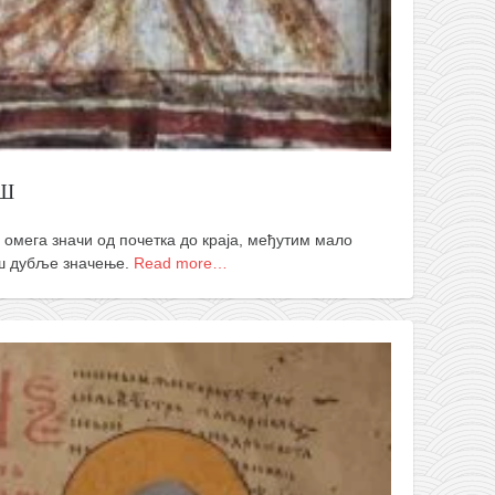
 Ш
 омега значи од почетка до краја, међутим мало
ош дубље значење.
Read more…