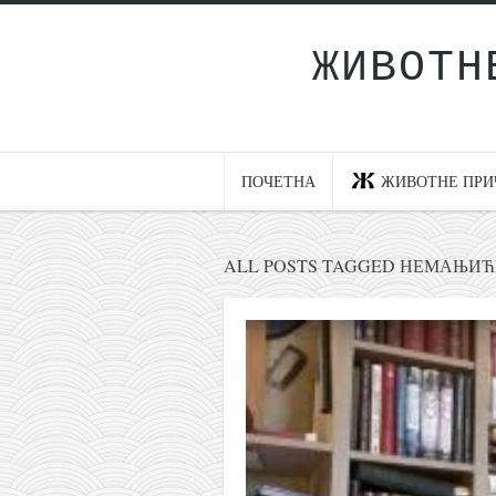
ЖИВОТН
Почетна
Животне приче
најновије на блогу
ПОЧЕТНА
ЖИВОТНЕ ПРИ
интернет пословање
исхраном до здравља
ALL POSTS TAGGED НЕМАЊИ
мој хаику
моменти и места
бонус садржај
светлопис
законоправило
духовни отац