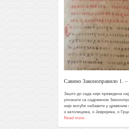
Савино Законоправило 1. –
Зашто до сада није преведена нај
упознати са садржином Законопра
није могуће набавити у црквеним
о католицима, о Јеврејима, о Гр
Read more…