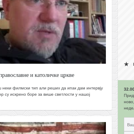
православне и католичке цркве
 неки филмски тип али реших да ипак дам интервју
32.0
ер су искрено боре за више светлости у нашој
Прид
ново
неде