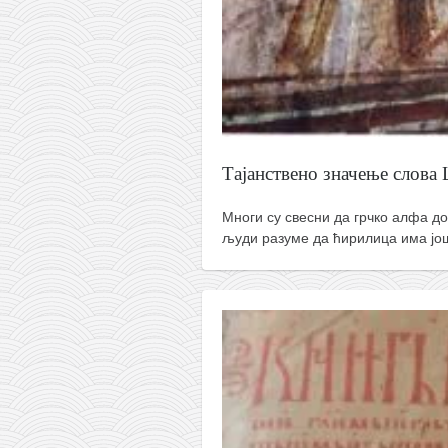
снимци наступа
галерија клуба
чланарина
контакт
бесплатна е-књига
термини тренинга
Тајанствено значење слова
моја прича
Многи су свесни да грчко алфа до
моја прича
људи разуме да ћирилица има ј
фотке
контакт