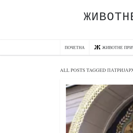
ЖИВОТН
Почетна
Животне приче
најновије на блогу
ПОЧЕТНА
ЖИВОТНЕ ПРИ
интернет пословање
исхраном до здравља
ALL POSTS TAGGED ПАТРИЈАР
мој хаику
моменти и места
бонус садржај
светлопис
законоправило
духовни отац