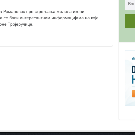
ица Романових пре стрељања молила икони
та се бави интересантним информацијама на које
оне Тројеручице.