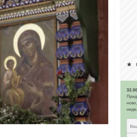
32.0
Прид
ново
неде