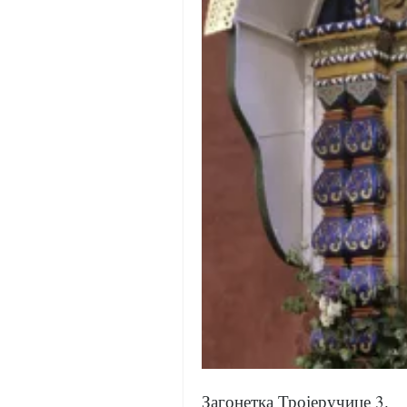
православље
забрањена историја
ћирилица
породичне приче
прота Воја
уместо твитера
календар српски
азбуки и књиге
Окинава карате
најновије на блогу
моје белешке
историја каратеа
бубиши
карате
Загонетка Тројеручице 3.