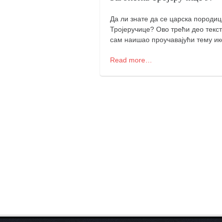
кихон
Да ли знате да се царска пород
наиханчи
Тројеручице? Ово трећи део текс
сам наишао проучавајући тему ик
кушанку
пасаи
Read more…
темашивари
кобудо
нунчаку
бо
тонфа
саи
тимбеи рочин
тсунами дојо
програм