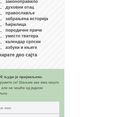
законоправило
духовни отац
православље
забрањена историја
ћирилица
породичне приче
уместо твитера
календар српски
азбуки и књиге
карате део сајта
00 људи је пријављено.
ружите се! Шаљем ако има нешто
, али не чешће од једном
љно.