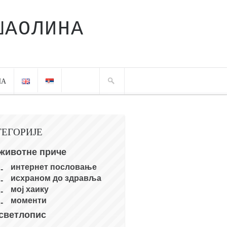
ШАОЛИНА
ЧА
ТЕГОРИЈЕ
животне приче
интернет пословање
исхраном до здравља
мој хаику
моменти
светлопис