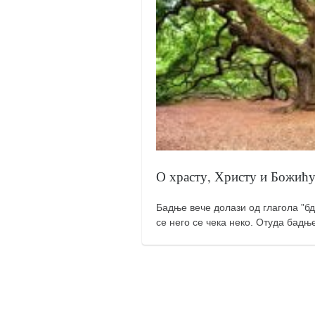
православље
забрањена историја
ћирилица
породичне приче
прота Воја
уместо твитера
календар српски
азбуки и књиге
О храсту, Христу и Божић
Окинава карате
Бадње вече долази од глагола ”бде
најновије на блогу
се него се чека неко. Отуда бадње
моје белешке
историја каратеа
бубиши
карате