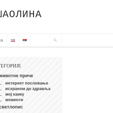
ШАОЛИНА
ЧА
ТЕГОРИЈЕ
животне приче
интернет пословање
исхраном до здравља
мој хаику
моменти
светлопис