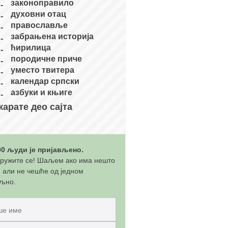
законоправило
духовни отац
православље
забрањена историја
ћирилица
породичне приче
уместо твитера
календар српски
азбуки и књиге
карате део сајта
00 људи је пријављено.
ружите се! Шаљем ако има нешто
, али не чешће од једном
љно.