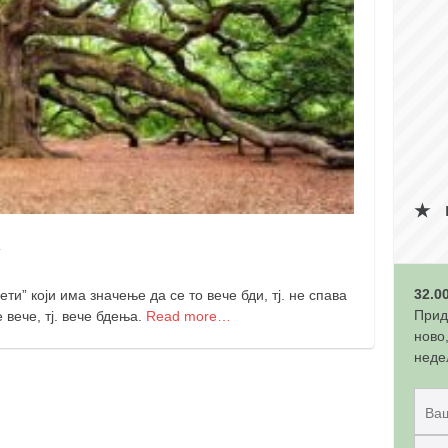
у
32.0
ти” који има значење да се то вече бди, тј. не спава
Прид
 вече, тј. вече бдења.
Read more…
ново
неде