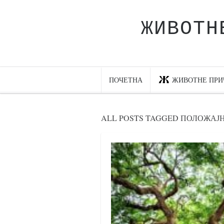
ЖИВОТН
Почетна
Животне приче
најновије на блогу
ПОЧЕТНА
ЖИВОТНЕ ПРИ
интернет пословање
исхраном до здравља
ALL POSTS TAGGED ПОЛОЖАЈ
мој хаику
моменти и места
бонус садржај
светлопис
законоправило
духовни отац