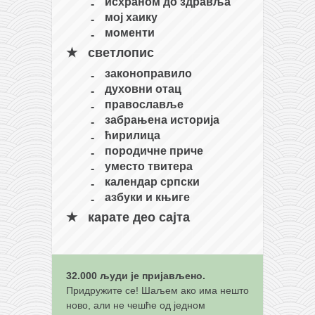
снимци наступа
исхраном до здравља
мој хаику
галерија клуба
моменти
чланарина
светлопис
контакт
законоправило
духовни отац
бесплатна е-књига
православље
термини тренинга
забрањена историја
ћирилица
моја прича
породичне приче
моја прича
уместо твитера
календар српски
фотке
азбуки и књиге
контакт
карате део сајта
32.000 људи је пријављено.
Придружите се! Шаљем ако има нешто
ново, али не чешће од једном