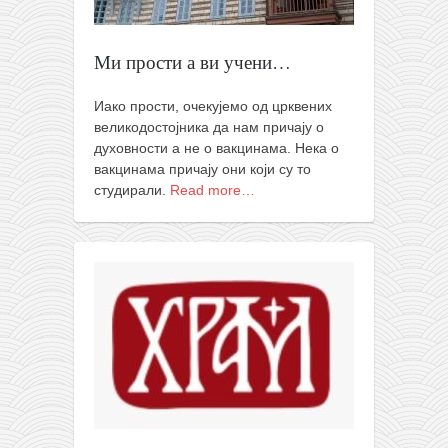
православље
забрањена историја
Ми прости а ви учени…
ћирилица
породичне приче
Иако прости, очекујемо од црквених
великодостојника да нам причају о
прота Воја
духовности а не о вакцинама. Нека о
вакцинама причају они који су то
уместо твитера
студирали.
Read more…
календар српски
азбуки и књиге
Окинава карате
најновије на блогу
моје белешке
историја каратеа
бубиши
карате