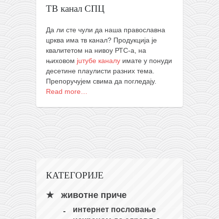
ТВ канал СПЦ
кихон
наиханчи
Да ли сте чули да наша православна
црква има тв канал? Продукција је
кушанку
квалитетом на нивоу РТС-а, на
пасаи
њиховом
juтубе каналу
имате у понуди
десетине плаyлисти разних тема.
темашивари
Препоручујем свима да погледају.
кобудо
Read more…
нунчаку
бо
тонфа
саи
тимбеи рочин
КАТЕГОРИЈЕ
тсунами дојо
животне приче
програм
интернет пословање