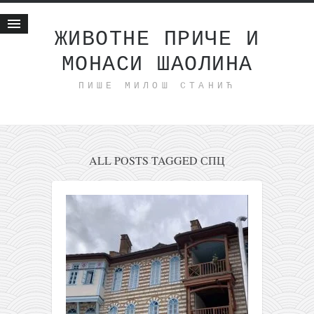
ЖИВОТНЕ ПРИЧЕ И
МОНАСИ ШАОЛИНА
Почетна
ПИШЕ МИЛОШ СТАНИЋ
Животне приче
најновије на блогу
интернет пословање
исхраном до здравља
ALL POSTS TAGGED СПЦ
мој хаику
моменти и места
бонус садржај
светлопис
законоправило
духовни отац