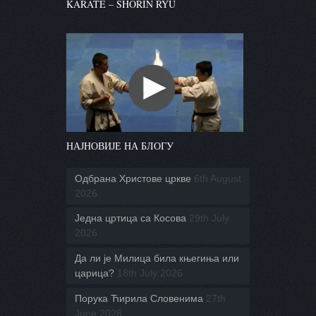
KARATE – SHORIN RYU
НАЈНОВИЈЕ НА БЛОГУ
Одбрана Христове цркве
6th August
2026
Једна цртица са Косова
29th July
2026
Да ли је Милица била књегиња или
царица?
18th July 2026
Порука Ћирила Словенима
27th
June 2026