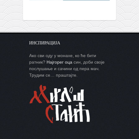
ИНСПИРАЦИЈА
Ако сви оду у монахе, ко ће бити
ратник?
Најгорег оца
син, доби своје
послушање и сачини од пера мач.
Трудим се… праштајте.