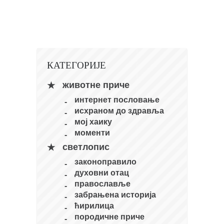
кихон
наиханчи
кушанку
пасаи
КАТЕГОРИЈЕ
темашивари
животне приче
кобудо
интернет пословање
нунчаку
исхраном до здравља
мој хаику
бо
моменти
тонфа
светлопис
саи
законоправило
духовни отац
тимбеи рочин
православље
тсунами дојо
забрањена историја
ћирилица
програм
породичне приче