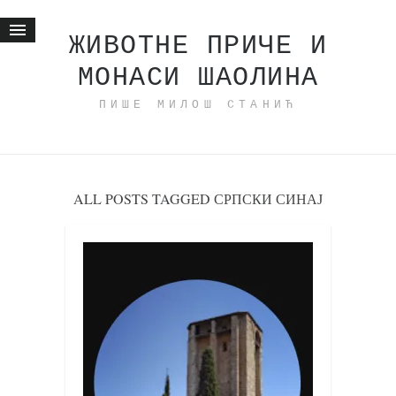
ЖИВОТНЕ ПРИЧЕ И
МОНАСИ ШАОЛИНА
Почетна
ПИШЕ МИЛОШ СТАНИЋ
Животне приче
најновије на блогу
интернет пословање
исхраном до здравља
ALL POSTS TAGGED СРПСКИ СИНАЈ
мој хаику
моменти и места
бонус садржај
светлопис
законоправило
духовни отац