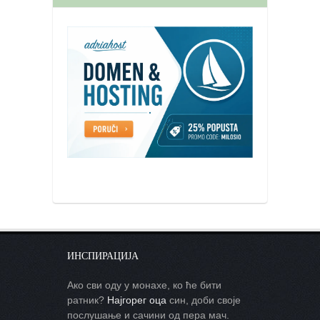
ИНСПИРАЦИЈА
Ако сви оду у монахе, ко ће бити
ратник?
Најгорег оца
син, доби своје
послушање и сачини од пера мач.