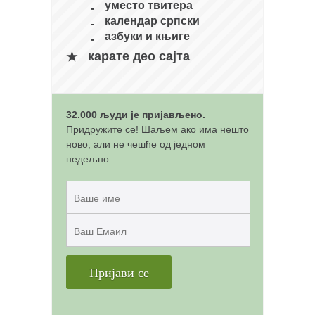
снимци наступа
уместо твитера
календар српски
галерија клуба
азбуки и књиге
чланарина
карате део сајта
контакт
бесплатна е-књига
32.000 људи је пријављено.
термини тренинга
Придружите се! Шаљем ако има нешто
моја прича
ново, али не чешће од једном
недељно.
моја прича
фотке
контакт