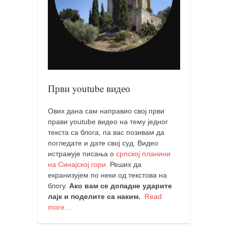
православље
забрањена историја
ћирилица
породичне приче
прота Воја
Први youtube видео
уместо твитера
календар српски
Ових дана сам направио свој први
азбуки и књиге
прави youtube видео на тему једног
текста са блога, па вас позивам да
Окинава карате
погледате и дате свој суд. Видео
најновије на блогу
истражује писања о
српској планини
на Синајској гори
. Реших да
моје белешке
екранизујем по неки од текстова на
блогу.
Ако вам се допадне ударите
историја каратеа
лајк и поделите са наким.
Read
бубиши
more…
карате