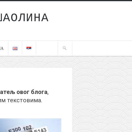
ШАОЛИНА
ЧА
јатељ овог блога
,
им текстовима.