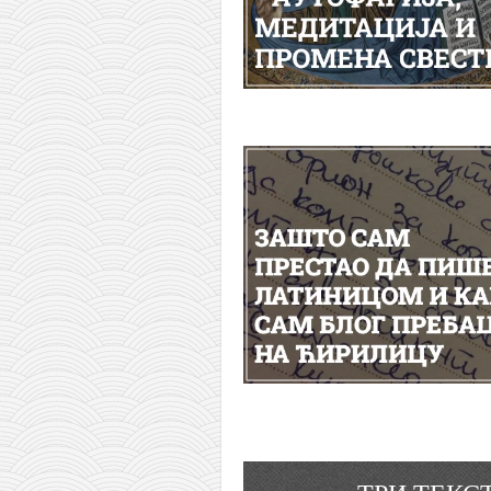
снимци наступа
галерија клуба
чланарина
контакт
бесплатна е-књига
термини тренинга
моја прича
моја прича
фотке
контакт