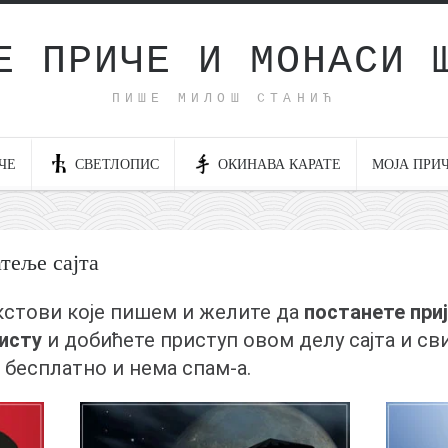
Е ПРИЧЕ И МОНАСИ 
ПИШЕ МИЛОШ СТАНИЋ
ЧЕ
СВЕТЛОПИС
ОКИНАВА КАРАТЕ
МОЈА ПРИ
атеље сајта
екстови које пишем и желите да
постанете при
листу
и добићете приступ овом делу сајта и св
 бесплатно и нема спам-а.