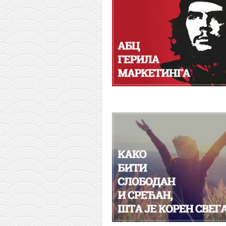
православље
забрањена историја
ћирилица
породичне приче
прота Воја
уместо твитера
календар српски
азбуки и књиге
Окинава карате
најновије на блогу
моје белешке
историја каратеа
бубиши
карате