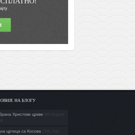
ЕСПЛАТНО!
ајту
ОВИЈЕ НА БЛОГУ
брана Христове цркве
6th August
26
на цртица са Косова
29th July