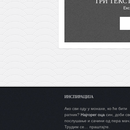
ТРИ ТЕКС
Екс
ИНСПИРАЦИЈА
Ако сви оду у монахе, ко ће бити
ратник?
Најгорег оца
син, доби св
послушање и сачини од пера мач
Трудим се… праштајте.