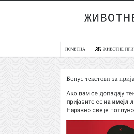
ЖИВОТН
Почетна
Животне приче
најновије на блогу
ПОЧЕТНА
ЖИВОТНЕ ПРИ
интернет пословање
исхраном до здравља
мој хаику
Бонус текстови за приј
моменти и места
Ако вам се допадају т
бонус садржај
пријавите се
на имејл 
светлопис
Наравно све је потпуно
законоправило
духовни отац