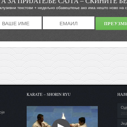
ТА ЗА ПРИЈАТЕЉЕ САЈТА – СКИНИТЕ Б
клузивни текстови + недељно обавештење ако има нешто ново на с
KARATE – SHORIN RYU
НАЈН
Од
оје
20
.
Јед