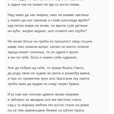
а грдни чак не знамо ни где су кости очева.
Над чиме да нас мириш, има ли икакве светиње
у памет да нас призове и главе расхлади вруће?
кад лелек мајке не може, ни вреле сузе детиње
ни куће, знојем зидане, што пламте као пруће?
Не може боље ни проћи ко прошлост своју пљуне
какве смо ложили ватре, нисмо се много опекли.
зарад нашег спасења, ти се одрек’о круне
а ми се тебе, Бога и самих себе одрекли..
Али да пођем од себе, то тражи Књига Света,
да роду свом не судим за грехе и размеђа крвна,
и пре но приметим трун што братском оку смета
треба прво да вадим из очију својих брвна.
И ја сам као пионир црвене везaо мараме
и заћорио за звездом што ме жестоко слага,
сад у ту мараму мећем тек кол’ко стане на раме
па са тим завежљајем бежим са кућног прага.