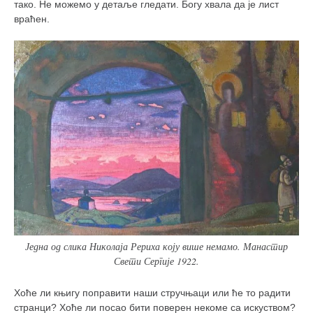
тако. Не можемо у детаље гледати. Богу хвала да је лист
враћен.
Једна од слика Николаја Рериха коју више немамо. Манастир
Свети Сергије 1922.
Хоће ли књигу поправити наши стручњаци или ће то радити
странци? Хоће ли посао бити поверен некоме са искуством?