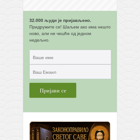
32.000 људи је пријављено.
Придружите се! Шаљем ако има нешто
ново, али не чешће од једном
недељно.