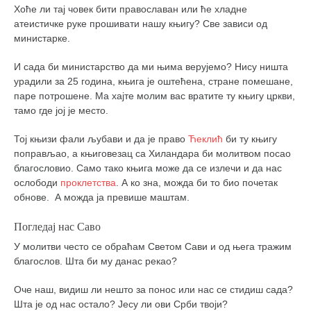
Хоће ли тај човек бити православан или ће хладне
атеистичке руке прошивати нашу књигу? Све зависи од
министарке.
И сада би министарство да ми њима верујемо? Нису ништа
урадили за 25 година, књига је оштећена, стране помешане,
паре потрошене. Ма хајте молим вас вратите ту књигу цркви,
тамо где јој је место.
Тој књизи фали љубави и да је право
Ћеклић
би ту књигу
поправљао, а књиговезац са Хиландара би молитвом посао
благословио. Само тако књига може да се излечи и да нас
ослободи
проклетства
. А ко зна, можда би то био почетак
обнове. А можда ја превише маштам.
Погледај нас Саво
У молитви често се обраћам Светом Сави и од њега тражим
благослов. Шта би му данас рекао?
Оче наш, видиш ли нешто за понос или нас се стидиш сада?
Шта је од нас остало? Јесу ли ови Срби твоји?