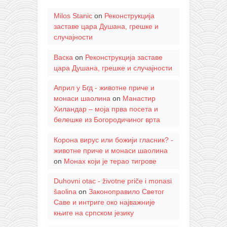
Milos Stanic
on
Реконструкција
заставе цара Душана, грешке и
случајности
Васка
on
Реконструкција заставе
цара Душана, грешке и случајности
Април у Бгд - животне приче и
монаси шаолина
on
Манастир
Хиландар – моја прва посета и
белешке из Богородичиног врта
Корона вирус или божији гласник? -
животне приче и монаси шаолина
on
Монах који је терао тигрове
Duhovni otac - životne priče i monasi
šaolina
on
Законоправило Светог
Саве и интриге око најважније
књиге на српском језику