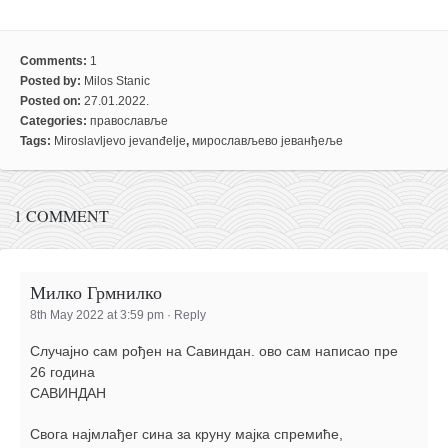
Comments:
1
Posted by:
Milos Stanic
Posted on:
27.01.2022.
Categories:
православље
Tags:
Miroslavljevo jevanđelje
,
мирослављево јеванђеље
1 COMMENT
Милко Грмнилко
8th May 2022 at 3:59 pm
·
Reply
Случајно сам рођен на Савиндан. ово сам написао пре
26 година
САВИНДАН
Свога најмлађег сина за круну мајка спремиће,