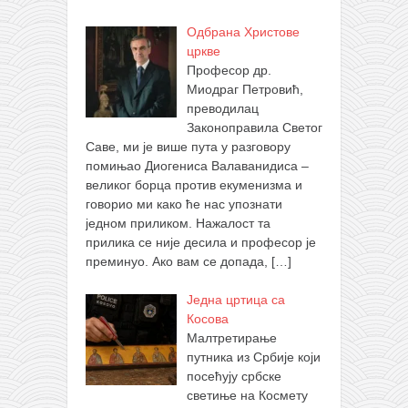
Одбрана Христове
цркве
Професор др.
Миодраг Петровић,
преводилац
Законоправила Светог
Саве, ми је више пута у разговору
помињао Диогениса Валаванидиса –
великог борца против екуменизма и
говорио ми како ће нас упознати
једном приликом. Нажалост та
прилика се није десила и професор је
преминуо. Ако вам се допада,
[…]
Једна цртица са
Косова
Малтретирање
путника из Србије који
посећују србске
светиње на Космету