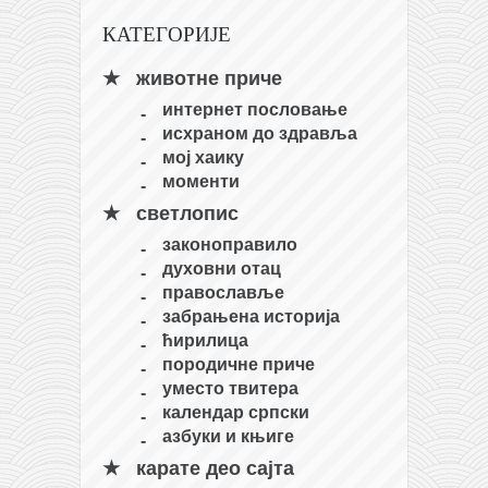
КАТЕГОРИЈЕ
животне приче
интернет пословање
исхраном до здравља
мој хаику
моменти
светлопис
законоправило
духовни отац
православље
забрањена историја
ћирилица
породичне приче
уместо твитера
календар српски
азбуки и књиге
карате део сајта