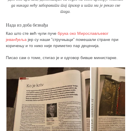
снимци наступа
да никада нећу заборавити тај призор и шта ми је рекао све
галерија клуба
тада.
чланарина
Нада из доба безнађа
контакт
Као што сте већ чули пуче
брука око Мирослављевог
бесплатна е-књига
јеванђеља
јер су наши ”стручњаци” помешали стране при
коричењу и то нико није приметио пар деценија.
термини тренинга
Писао сам о томе, стигао је и одговор бивше министарке.
моја прича
моја прича
фотке
контакт