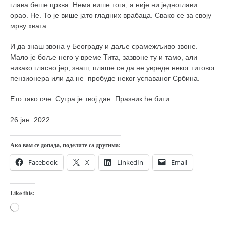
глава беше црква. Нема више тога, а није ни једноглави
орао. Не. То је више јато гладних врабаца. Свако се за своју
мрву хвата.
И да знаш звона у Београду и даље срамежљиво звоне.
Мало је боље него у време Тита, зазвоне ту и тамо, али
никако гласно јер, знаш, плаше се да не увреде неког титовог
пензионера или да не пробуде неког успаваног Србина.
Ето тако оче. Сутра је твој дан. Празник ће бити.
26 јан. 2022.
Ако вам се допада, поделите са другима:
Facebook
X
LinkedIn
Email
Like this:
Loading…