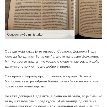
Odgovor bivše ministarke
О људи моји какав је то одговор. Срамота. Докторка Нада
каже да ће да тужи Топаловића што је направио факсимил.
Министарство ништа није урадило скоро читав век али хоће
да тужи оне који су нешто добро учинили.
Она прича о пиратерији, о правима, о заради. За њу је
Мирослављево јеванђеље бизнис рекао бих и на њега има
право само министарство.
Не каже докторка Нада
шта је било са парама
, то је смешно
за њу и казаће само пред судом. И најважније од свега не
помиње она
како су помешали редослед страна
и зашто