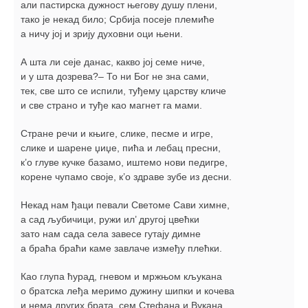
али пастирска дужност његову душу плени,
тако је некад било; Србија посеје племиће
а ничу јој и зрију духовни оци њени.
А шта ли сеје данас, какво јој семе ниче,
и у шта дозрева?– То ни Бог не зна сами,
тек, све што се испили, туђему царству кличе
и све страно и туђе као магнет га мами.
Стране речи и књиге, слике, песме и игре,
слике и шарене џиџе, пића и лебац пресни,
к’о глуве кучке базамо, иштемо нови педигре,
корене чупамо своје, к’о здраве зубе из десни.
Некад нам ђаци певали Светоме Сави химне,
а сад љубичици, ружи ил’ другој цвећки
зато нам сада села завесе гутају димне
а браћа браћи каме завлаче између плећки.
Као глупа ћурад, гневом и мржњом кљукана
о братска леђа меримо дужину шипки и кочева
и нема других брата, сем Стефана и Вукана