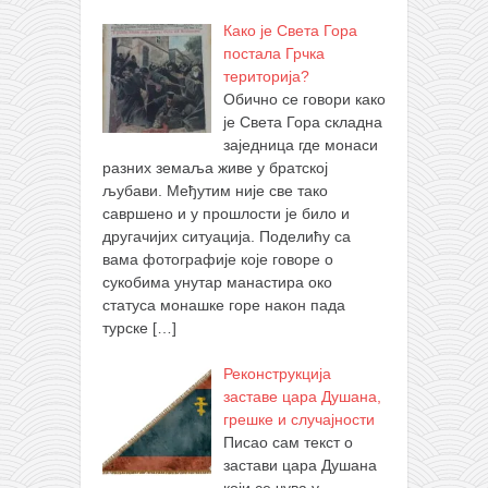
Како је Света Гора
постала Грчка
територија?
Обично се говори како
је Света Гора складна
заједница где монаси
разних земаља живе у братској
љубави. Међутим није све тако
савршено и у прошлости је било и
другачијих ситуација. Поделићу са
вама фотографије које говоре о
сукобима унутар манастира око
статуса монашке горе након пада
турске
[…]
Реконструкција
заставе цара Душана,
грешке и случајности
Писао сам текст о
застави цара Душана
који се чува у