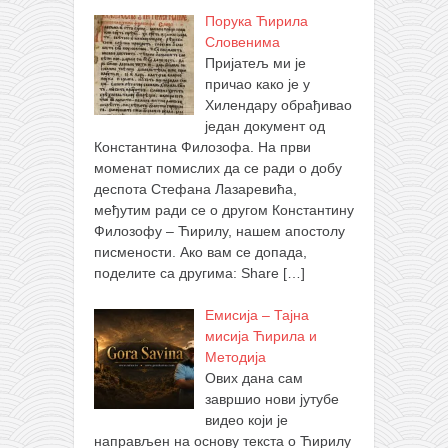
Порука Ћирила
Словенима
Пријатељ ми је
причао како је у
Хилендару обрађивао
један документ од
Константина Филозофа. На први
моменат помислих да се ради о добу
деспота Стефана Лазаревића,
међутим ради се о другом Константину
Филозофу – Ћирилу, нашем апостолу
писмености. Ако вам се допада,
поделите са другима: Share
[…]
Емисија – Тајна
мисија Ћирила и
Методија
Ових дана сам
завршио нови јутубе
видео који је
направљен на основу текста о Ћирилу