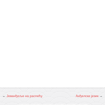
←
Јеванђеље на распећу
Анђелски језик
→