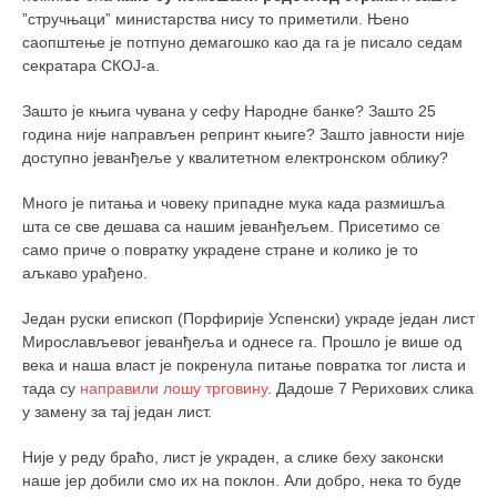
”стручњаци” министарства нису то приметили. Њено
саопштење је потпуно демагошко као да га је писало седам
секратара СКОЈ-а.
Зашто је књига чувана у сефу Народне банке? Зашто 25
година није направљен репринт књиге? Зашто јавности није
доступно јеванђеље у квалитетном електронском облику?
Много је питања и човеку припадне мука када размишља
шта се све дешава са нашим јеванђељем. Присетимо се
само приче о повратку украдене стране и колико је то
аљкаво урађено.
Један руски епископ (Порфирије Успенски) украде један лист
Мирослављевог јеванђеља и однесе га. Прошло је више од
века и наша власт је покренула питање повратка тог листа и
тада су
направили лошу трговину
. Дадоше 7 Рерихових слика
у замену за тај један лист.
Није у реду браћо, лист је украден, а слике беху законски
наше јер добили смо их на поклон. Али добро, нека то буде