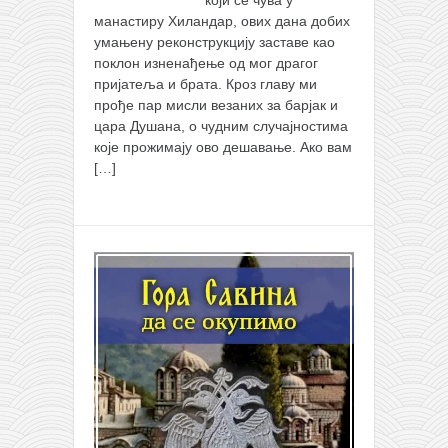
манастиру Хиландар, ових дана добих
умањену реконструкцију заставе као
поклон изненађење од мог драгог
пријатеља и брата. Кроз главу ми
прође пар мисли везаних за барјак и
цара Душана, о чудним случајностима
које прожимају ово дешавање. Ако вам
[…]