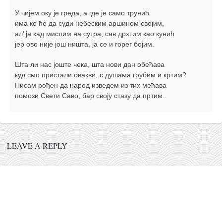
У чијем оку је греда, а где је само трунић
има ко ће да суди небеским аршином својим,
ал’ ја кад мислим на сутра, сав дрхтим као кунић
јер ово није још ништа, ја се и горег бојим.
Шта ли нас јоште чека, шта нови дан обећава
куд смо пристали овакви, с душама грубим и кртим?
Нисам рођен да народ изведем из тих мећава
помози Свети Саво, бар своју стазу да пртим..
LEAVE A REPLY