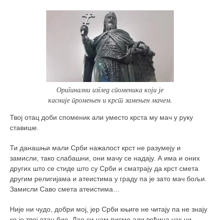
Оригинални изглед споменика који је
касније промењен и крст замењен мачем.
Твој отац доби споменик али уместо крста му мач у руку
ставише.
Ти данашњи мали Срби нажалост крст не разумеју и
замисли, тако слабашни, они мачу се надају. А има и оних
других што се стиде што су Срби и сматрају да крст смета
другим религијама и атеистима у граду па је зато мач бољи.
Замисли Саво смета атеистима…
Није ни чудо, добри мој, јер Срби књиге не читају па не знају
ко је твој отац био. Дао си нам писмо али већина чак ни