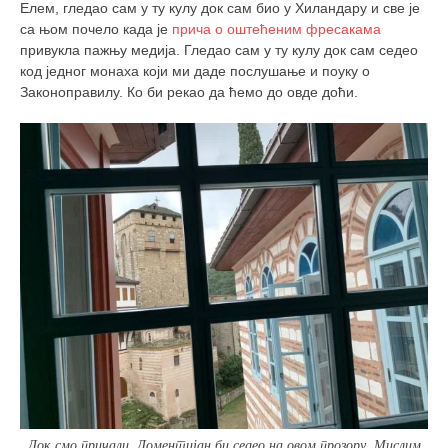
Елем, гледао сам у ту кулу док сам био у Хиландару и све је
кихон
са њом почело када је
прича о оштећеним фресакама
привукла пажњу медија. Гледао сам у ту кулу док сам седео
наиханчи
код једног монаха који ми даде послушање и поуку о
кушанку
Законоправилу. Ко би рекао да ћемо до овде доћи.
пасаи
темашивари
кобудо
нунчаку
бо
тонфа
саи
тимбеи рочин
тсунами дојо
програм
Док смо причали, Доментијан би седео на овом прозору. Мислим