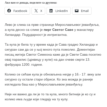
православље
Ако вам се допада, поделите са другима:
забрањена историја
Facebook
X
LinkedIn
Email
ћирилица
породичне приче
Лево је слика са прве странице Мирослављевог јеванђеља,
а кула десно са слике је
пирг Светог Саве
у манастиру
прота Воја
Хиландар. Подударност је интригантна.
уместо твитера
Та кула је била ту у време када је Сава градио Хиландар и
календар српски
сигуран сам да се у њој много пута помолио. Доментијан
писац житија Светог Симеона каже да је Свети Сава посетио
азбуки и књиге
овај параклис (црквицу у кули) на дан очеве смрти 13.
Окинава карате
фебруара 1200. године.
најновије на блогу
Колико се сећам кула је обновљена негде у 16.- 17. веку али
сигурно су остали стари обриси. Ко зна можда је раније
моје белешке
изгледала баш као у Мирослављевом јеванђељу.
историја каратеа
Није ни важно да ли је то та кула, много битније је ко су и
бубиши
колико има људи који гледају на ту кулу.
карате