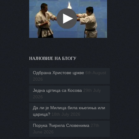
НАЈНОВИЈЕ НА БЛОГУ
Одбрана Христове цркве
6th August
2026
Једна цртица са Косова
29th July
2026
Да ли је Милица била књегиња или
царица?
18th July 2026
Порука Ћирила Словенима
27th
June 2026