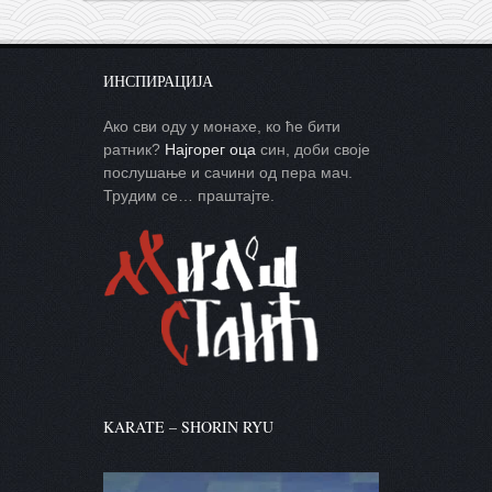
ИНСПИРАЦИЈА
Ако сви оду у монахе, ко ће бити
ратник?
Најгорег оца
син, доби своје
послушање и сачини од пера мач.
Трудим се… праштајте.
KARATE – SHORIN RYU