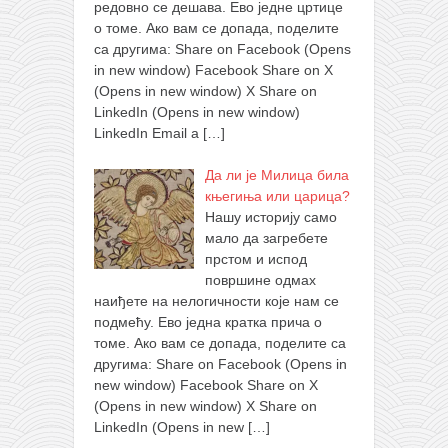
редовно се дешава. Ево једне цртице
о томе. Ако вам се допада, поделите
са другима: Share on Facebook (Opens
in new window) Facebook Share on X
(Opens in new window) X Share on
LinkedIn (Opens in new window)
LinkedIn Email a
[…]
Да ли је Милица била
књегиња или царица?
Нашу историју само
мало да загребете
прстом и испод
површине одмах
наиђете на нелогичности које нам се
подмећу. Ево једна кратка прича о
томе. Ако вам се допада, поделите са
другима: Share on Facebook (Opens in
new window) Facebook Share on X
(Opens in new window) X Share on
LinkedIn (Opens in new
[…]