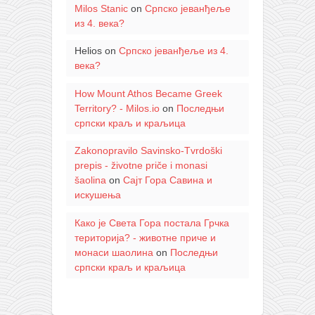
Milos Stanic
on
Српско јеванђеље
из 4. века?
Helios
on
Српско јеванђеље из 4.
века?
How Mount Athos Became Greek
Territory? - Milos.io
on
Последњи
српски краљ и краљица
Zakonopravilo Savinsko-Tvrdoški
prepis - životne priče i monasi
šaolina
on
Сајт Гора Савина и
искушења
Како је Света Гора постала Грчка
територија? - животне приче и
монаси шаолина
on
Последњи
српски краљ и краљица