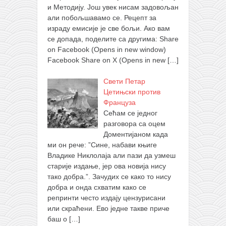
и Методију. Још увек нисам задовољан
али побољшавамо се. Рецепт за
израду емисије је све бољи. Ако вам
се допада, поделите са другима: Share
on Facebook (Opens in new window)
Facebook Share on X (Opens in new
[…]
Свети Петар
Цетињски против
Француза
Сећам се једног
разговора са оцем
Доментијаном када
ми он рече: ”Сине, набави књиге
Владике Никлолаја али пази да узмеш
старије издање, јер ова новија нису
тако добра.”. Зачудих се како то нису
добра и онда схватим како се
репринти често издају цензурисани
или скраћени. Ево једне такве приче
баш о
[…]