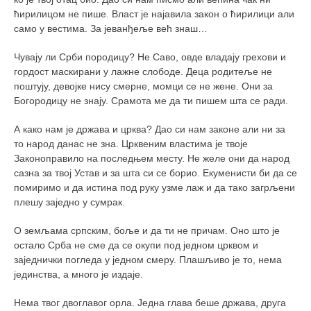
ћирилицом не пише. Власт је најавила закон о ћирилици али
само у вестима. За јеванђеље већ знаш…
Чувају ли Срби породицу? Не Саво, овде владају грехови и
гордост маскирани у лажне слободе. Деца родитеље не
поштују, девојке нису смерне, момци се не жене. Они за
Богородицу не знају. Срамота ме да ти пишем шта се ради.
А како нам је држава и црква? Дао си нам законе али ни за
то народ данас не зна. Црквеним властима је твоје
Законоправило на последњем месту. Не желе они да народ
сазна за твој Устав и за шта си се борио. Екуменисти би да се
помиримо и да истина под руку узме лаж и да тако загрљени
плешу заједно у сумрак.
О земљама српским, боље и да ти не причам. Оно што је
остало Срба не сме да се окупи под једном црквом и
заједнички погледа у једном смеру. Плашљиво је то, нема
јединства, а много је издаје.
Нема твог двоглавог орла. Једна глава беше држава, друга