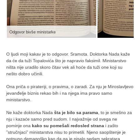
Odgovor bivše ministarke
O ljudi moji kakav je to odgovor. Sramota. Doktorka Nada kaže
da će da tuži Topalovića što je napravio faksimil. Ministarstvo
ništa nije uradilo skoro čitav vek ali hoće da tuži one koji su
nešto dobro učinili.
Ona priča o pirateriji, o pravima, o zaradi. Za nju je Miroslavljevo
jevanđelje biznis rekao bih i na njega ima pravo samo
ministarstvo.
Ne kaže doktorka Nada
šta je bilo sa parama
, to je smešno za
nju i kazaće samo pred sudom. I najvažnije od svega ne
pominje ona
kako su pomešali redosled strana
i zašto
”stručnjaci” ministarstva nisu to primetili. Njeno saopštenje je
potpuno demagoško kao da ga je pisalo sedam sekratara