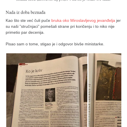
galerija kluba
članarina
Nada iz doba beznađa
kontakt
Kao što ste već čuli puče
bruka oko Miroslavljevog jevanđelja
jer
su naši ”stručnjaci” pomešali strane pri koričenju i to niko nije
besplatna e-knjiga
primetio par decenija.
termini treninga
Pisao sam o tome, stigao je i odgovor bivše ministarke.
moja priča
moja priča
fotke
kontakt
Ћир