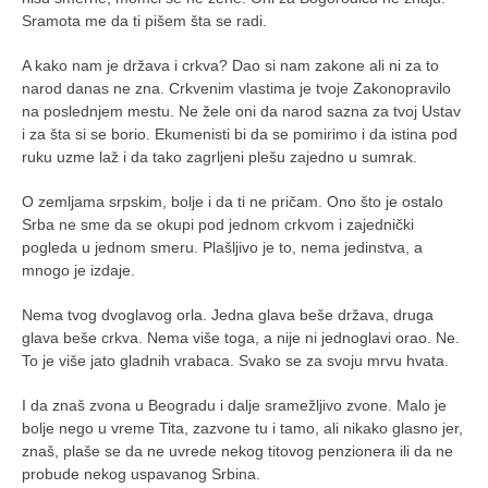
Sramota me da ti pišem šta se radi.
A kako nam je država i crkva? Dao si nam zakone ali ni za to
narod danas ne zna. Crkvenim vlastima je tvoje Zakonopravilo
na poslednjem mestu. Ne žele oni da narod sazna za tvoj Ustav
i za šta si se borio. Ekumenisti bi da se pomirimo i da istina pod
ruku uzme laž i da tako zagrljeni plešu zajedno u sumrak.
O zemljama srpskim, bolje i da ti ne pričam. Ono što je ostalo
Srba ne sme da se okupi pod jednom crkvom i zajednički
pogleda u jednom smeru. Plašljivo je to, nema jedinstva, a
mnogo je izdaje.
Nema tvog dvoglavog orla. Jedna glava beše država, druga
glava beše crkva. Nema više toga, a nije ni jednoglavi orao. Ne.
To je više jato gladnih vrabaca. Svako se za svoju mrvu hvata.
I da znaš zvona u Beogradu i dalje sramežljivo zvone. Malo je
bolje nego u vreme Tita, zazvone tu i tamo, ali nikako glasno jer,
znaš, plaše se da ne uvrede nekog titovog penzionera ili da ne
probude nekog uspavanog Srbina.