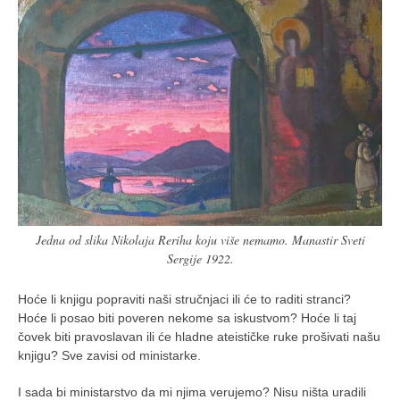
Jedna od slika Nikolaja Reriha koju više nemamo. Manastir Sveti
Sergije 1922.
Hoće li knjigu popraviti naši stručnjaci ili će to raditi stranci?
Hoće li posao biti poveren nekome sa iskustvom? Hoće li taj
čovek biti pravoslavan ili će hladne ateističke ruke prošivati našu
knjigu? Sve zavisi od ministarke.
I sada bi ministarstvo da mi njima verujemo? Nisu ništa uradili