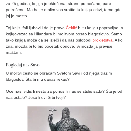
za 25 godina, knjiga je oštećena, strane pomešane, pare
potrošene. Ma hajte molim vas vratite tu knjigu crkvi, tamo gde
joj je mesto.
Toj knjizi fali ljubavi i da je pravo
Ćeklić
bi tu knjigu popravljao, a
knjigovezac sa Hilandara bi molitvom posao blagoslovio. Samo
tako knjiga može da se izleči i da nas oslobodi
prokletstva
. A ko
zna, možda bi to bio početak obnove. A možda ja previše
maštam.
Pogledaj nas Savo
U molitvi često se obraćam Svetom Savi i od njega tražim
blagoslov. Šta bi mu danas rekao?
Oče naš, vidiš li nešto za ponos ili nas se stidiš sada? Šta je od
nas ostalo? Jesu li ovi Srbi tvoji?