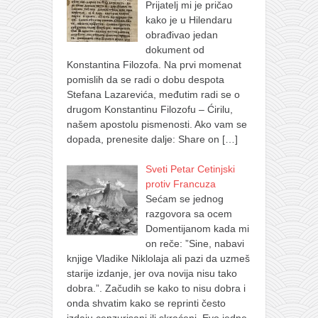
Prijatelj mi je pričao
kako je u Hilendaru
obrađivao jedan
dokument od
Konstantina Filozofa. Na prvi momenat
pomislih da se radi o dobu despota
Stefana Lazarevića, međutim radi se o
drugom Konstantinu Filozofu – Ćirilu,
našem apostolu pismenosti. Ako vam se
dopada, prenesite dalje: Share on
[…]
Sveti Petar Cetinjski
protiv Francuza
Sećam se jednog
razgovora sa ocem
Domentijanom kada mi
on reče: ”Sine, nabavi
knjige Vladike Niklolaja ali pazi da uzmeš
starije izdanje, jer ova novija nisu tako
dobra.”. Začudih se kako to nisu dobra i
onda shvatim kako se reprinti često
izdaju cenzurisani ili skraćeni. Evo jedne