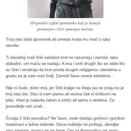
Originalni izgled spomenika koji je kasnije
promenjen i krst zamenjen mačem.
Tvoj otac dobi spomenik ali umesto krsta mu mač u ruku
staviše.
Ti današnji mali Srbi nažalost krst ne razumeju i zamisli, tako
slabašni, oni maču se nadaju. A ima i onih drugih što se stide što
su Srbi i smatraju da krst smeta drugim religijama i ateistima u
gradu pa je zato mač bolji. Zamisli Savo smeta ateistima…
Nije ni čudo, dobri moj, jer Srbi knjige ne čitaju pa ne znaju ko je
tvoj otac bio. Dao si nam pismo ali većina čak ni ćirilicom ne
piše. Vlast je najavila zakon o ćirilici ali samo u vestima. Za
jevanđelje već znaš…
Čuvaju li Srbi porodicu? Ne Savo, ovde vladaju grehovi i gordost
maskirani u lažne slobode. Deca roditelje ne poštuju, devojke
nisu smerne, momci se ne žene. Oni za Bogorodicu ne znaju.