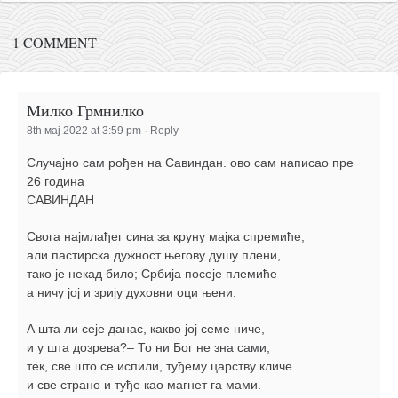
1 COMMENT
Милко Грмнилко
8th мај 2022 at 3:59 pm
·
Reply
Случајно сам рођен на Савиндан. ово сам написао пре
26 година
САВИНДАН
Свога најмлађег сина за круну мајка спремиће,
али пастирска дужност његову душу плени,
тако је некад било; Србија посеје племиће
а ничу јој и зрију духовни оци њени.
А шта ли сеје данас, какво јој семе ниче,
и у шта дозрева?– То ни Бог не зна сами,
тек, све што се испили, туђему царству кличе
и све страно и туђе као магнет га мами.