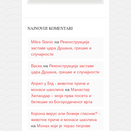
NAJNOVIJI KOMENTARI
Milos Stanic
на
Реконструкција
заставе цара Душана, грешке и
случајности
Васка
на
Реконструкција заставе
цара Душана, грешке и случајности
Април у Бгд - животне приче и
монаси шаолина
на
Манастир
Хиландар – моја прва посета и
белешке из Богородичиног врта
Корона вирус или божији гласник? -
животне приче и монаси шаолина
на
Монах који је терао тигрове