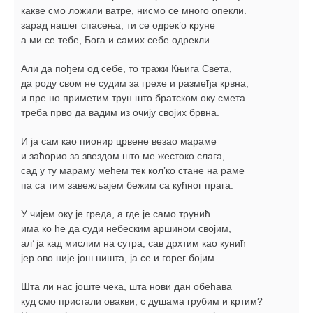
какве смо ложили ватре, нисмо се много опекли.
зарад нашег спасења, ти се одрек’о круне
а ми се тебе, Бога и самих себе одрекли..
Али да пођем од себе, то тражи Књига Света,
да роду свом не судим за грехе и размеђа крвна,
и пре но приметим трун што братском оку смета
треба прво да вадим из очију својих брвна.
И ја сам као пионир црвене везaо мараме
и заћорио за звездом што ме жестоко слага,
сад у ту мараму мећем тек кол’ко стане на раме
па са тим завежљајем бежим са кућног прага.
У чијем оку је греда, а где је само трунић
има ко ће да суди небеским аршином својим,
ал’ ја кад мислим на сутра, сав дрхтим као кунић
јер ово није још ништа, ја се и горег бојим.
Шта ли нас јоште чека, шта нови дан обећава
куд смо пристали овакви, с душама грубим и кртим?