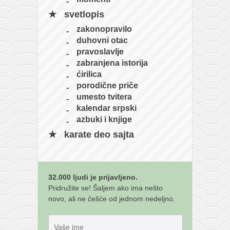
svetlopis
zakonopravilo
duhovni otac
pravoslavlje
zabranjena istorija
ćirilica
porodične priče
umesto tvitera
kalendar srpski
azbuki i knjige
karate deo sajta
32.000 ljudi je prijavljeno.
Pridružite se! Šaljem ako ima nešto
novo, ali ne češće od jednom nedeljno.