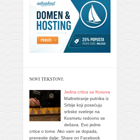
NOVI TEKSTOVI:
Jedna crtica sa Kosova
Maltretiranje putnika iz
Srbije koji posećuju
srbske svetinje na
Kosmetu redovno se
dešava. Evo jedne
crtice o tome. Ako vam se dopada,
prenesite dalje: Share on Facebook