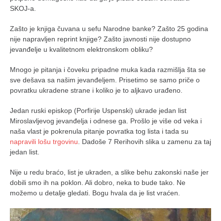
SKOJ-a.
Zašto je knjiga čuvana u sefu Narodne banke? Zašto 25 godina
nije napravljen reprint knjige? Zašto javnosti nije dostupno
jevanđelje u kvalitetnom elektronskom obliku?
Mnogo je pitanja i čoveku pripadne muka kada razmišlja šta se
sve dešava sa našim jevanđeljem. Prisetimo se samo priče o
povratku ukradene strane i koliko je to aljkavo urađeno.
Jedan ruski episkop (Porfirije Uspenski) ukrade jedan list
Miroslavljevog jevanđelja i odnese ga. Prošlo je više od veka i
naša vlast je pokrenula pitanje povratka tog lista i tada su
napravili lošu trgovinu
. Dadoše 7 Rerihovih slika u zamenu za taj
jedan list.
Nije u redu braćo, list je ukraden, a slike behu zakonski naše jer
dobili smo ih na poklon. Ali dobro, neka to bude tako. Ne
možemo u detalje gledati. Bogu hvala da je list vraćen.