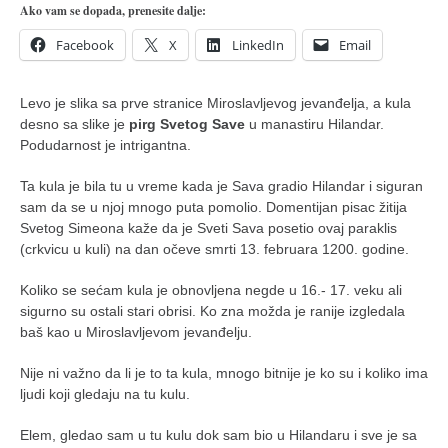
pravoslavlje
Ako vam se dopada, prenesite dalje:
zabranjena istorija
Facebook
X
LinkedIn
Email
ćirilica
porodične priče
Levo je slika sa prve stranice Miroslavljevog jevanđelja, a kula
desno sa slike je
pirg Svetog Save
u manastiru Hilandar.
umesto tvitera
Podudarnost je intrigantna.
kalendar srpski
Ta kula je bila tu u vreme kada je Sava gradio Hilandar i siguran
azbuki i knjige
sam da se u njoj mnogo puta pomolio. Domentijan pisac žitija
Svetog Simeona kaže da je Sveti Sava posetio ovaj paraklis
Okinava karate
(crkvicu u kuli) na dan očeve smrti 13. februara 1200. godine.
najnovije na blogu
Koliko se sećam kula je obnovljena negde u 16.- 17. veku ali
moje beleške
sigurno su ostali stari obrisi. Ko zna možda je ranije izgledala
baš kao u Miroslavljevom jevanđelju.
istorija karatea
bubishi
Nije ni važno da li je to ta kula, mnogo bitnije je ko su i koliko ima
ljudi koji gledaju na tu kulu.
karate
kihon
Elem, gledao sam u tu kulu dok sam bio u Hilandaru i sve je sa