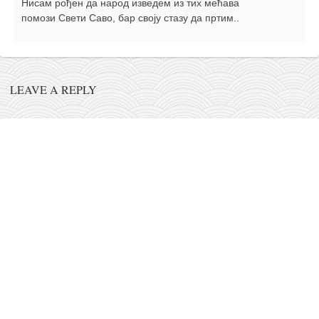
Нисам рођен да народ изведем из тих мећава
помози Свети Саво, бар своју стазу да пртим..
LEAVE A REPLY