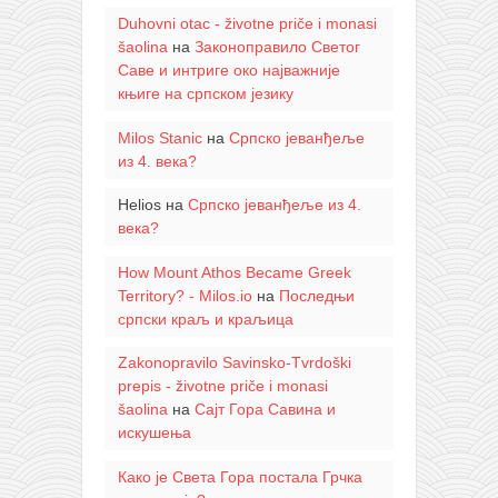
Duhovni otac - životne priče i monasi
šaolina
на
Законоправило Светог
Саве и интриге око најважније
књиге на српском језику
Milos Stanic
на
Српско јеванђеље
из 4. века?
Helios
на
Српско јеванђеље из 4.
века?
How Mount Athos Became Greek
Territory? - Milos.io
на
Последњи
српски краљ и краљица
Zakonopravilo Savinsko-Tvrdoški
prepis - životne priče i monasi
šaolina
на
Сајт Гора Савина и
искушења
Како је Света Гора постала Грчка