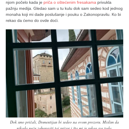
njom počelo kada je
priča o oštećenim fresakama
privukla
naihanchi
pažnju medija. Gledao sam u tu kulu dok sam sedeo kod jednog
monaha koji mi dade poslušanje i pouku o Zakonopravilu. Ko bi
kushanku
rekao da ćemo do ovde doći.
passai
temashiwari
kobudo
nunchaku
bo
tonfa
sai
timbei rochin
tsunami dojo
program
snimci nastupa
Dok smo pričali, Domentijan bi sedeo na ovom prozoru. Mislim da
nikada neću zaboraviti taj prizor i šta mi je rekao sve tada.