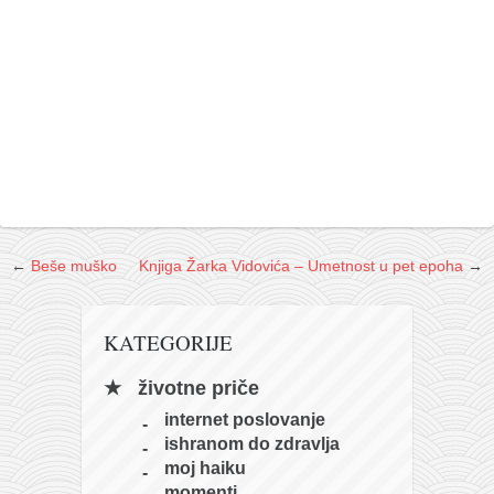
←
Beše muško
Knjiga Žarka Vidovića – Umetnost u pet epoha
→
KATEGORIJE
životne priče
internet poslovanje
ishranom do zdravlja
moj haiku
momenti