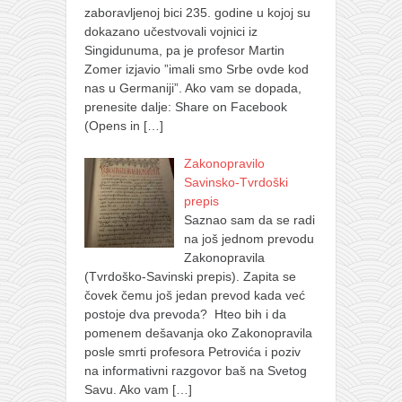
zaboravljenoj bici 235. godine u kojoj su
dokazano učestvovali vojnici iz
Singidunuma, pa je profesor Martin
Zomer izjavio ”imali smo Srbe ovde kod
nas u Germaniji”. Ako vam se dopada,
prenesite dalje: Share on Facebook
(Opens in
[…]
Zakonopravilo
Savinsko-Tvrdoški
prepis
Saznao sam da se radi
na još jednom prevodu
Zakonopravila
(Tvrdoško-Savinski prepis). Zapita se
čovek čemu još jedan prevod kada već
postoje dva prevoda? Hteo bih i da
pomenem dešavanja oko Zakonopravila
posle smrti profesora Petrovića i poziv
na informativni razgovor baš na Svetog
Savu. Ako vam
[…]