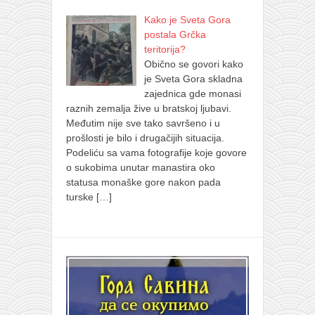
Kako je Sveta Gora
postala Grčka
teritorija?
Obično se govori kako
je Sveta Gora skladna
zajednica gde monasi
raznih zemalja žive u bratskoj ljubavi.
Međutim nije sve tako savršeno i u
prošlosti je bilo i drugačijih situacija.
Podeliću sa vama fotografije koje govore
o sukobima unutar manastira oko
statusa monaške gore nakon pada
turske
[…]