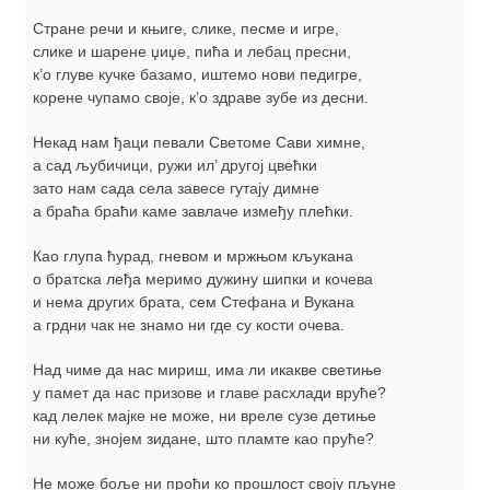
Стране речи и књиге, слике, песме и игре,
слике и шарене џиџе, пића и лебац пресни,
к’о глуве кучке базамо, иштемо нови педигре,
корене чупамо своје, к’о здраве зубе из десни.
Некад нам ђаци певали Светоме Сави химне,
а сад љубичици, ружи ил’ другој цвећки
зато нам сада села завесе гутају димне
а браћа браћи каме завлаче између плећки.
Као глупа ћурад, гневом и мржњом кљукана
о братска леђа меримо дужину шипки и кочева
и нема других брата, сем Стефана и Вукана
а грдни чак не знамо ни где су кости очева.
Над чиме да нас мириш, има ли икакве светиње
у памет да нас призове и главе расхлади вруће?
кад лелек мајке не може, ни вреле сузе детиње
ни куће, знојем зидане, што пламте као пруће?
Не може боље ни проћи ко прошлост своју пљуне