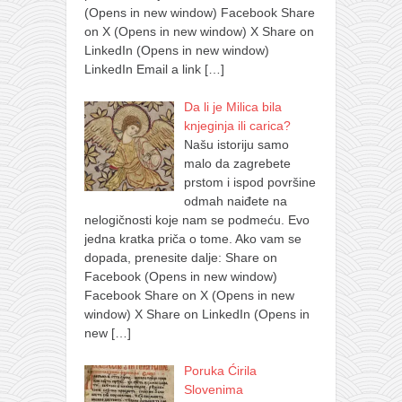
(Opens in new window) Facebook Share
on X (Opens in new window) X Share on
LinkedIn (Opens in new window)
LinkedIn Email a link
[…]
Da li je Milica bila
knjeginja ili carica?
Našu istoriju samo
malo da zagrebete
prstom i ispod površine
odmah naiđete na
nelogičnosti koje nam se podmeću. Evo
jedna kratka priča o tome. Ako vam se
dopada, prenesite dalje: Share on
Facebook (Opens in new window)
Facebook Share on X (Opens in new
window) X Share on LinkedIn (Opens in
new
[…]
Poruka Ćirila
Slovenima