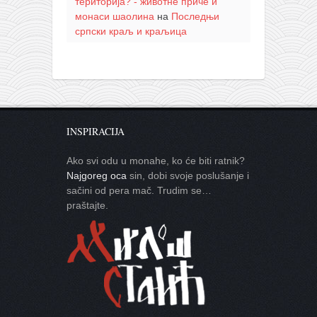
територија? - животне приче и
монаси шаолина
на
Последњи
српски краљ и краљица
INSPIRACIJA
Ako svi odu u monahe, ko će biti ratnik?
Najgoreg oca
sin, dobi svoje poslušanje i
sačini od pera mač. Trudim se…
praštajte.