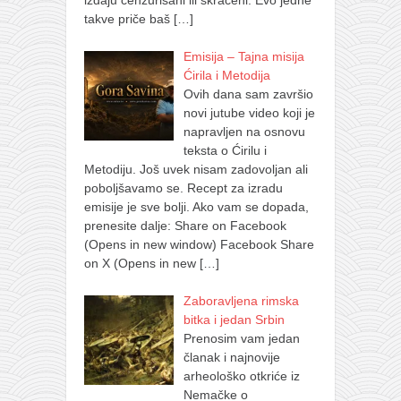
takve priče baš
[…]
Emisija – Tajna misija
Ćirila i Metodija
Ovih dana sam završio
novi jutube video koji je
napravljen na osnovu
teksta o Ćirilu i
Metodiju. Još uvek nisam zadovoljan ali
poboljšavamo se. Recept za izradu
emisije je sve bolji. Ako vam se dopada,
prenesite dalje: Share on Facebook
(Opens in new window) Facebook Share
on X (Opens in new
[…]
Zaboravljena rimska
bitka i jedan Srbin
Prenosim vam jedan
članak i najnovije
arheološko otkriće iz
Nemačke o