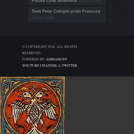
Poruka Ćirila Slovenima
1st јул 2026
Sveti Petar Cetinjski protiv Francuza
1st јул 2026
© COPYRIGHT 2026. ALL RIGHTS
RESERVED.
POWERED BY
ADRIAHOST
YOUTUBE CHANNEL
&
TWITTER