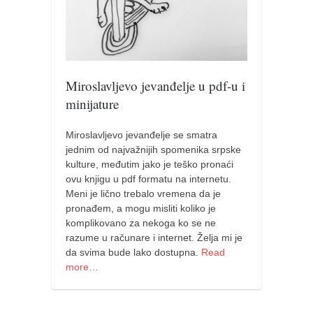
Miroslavljevo jevanđelje u pdf-u i
minijature
Miroslavljevo jevanđelje se smatra
jednim od najvažnijih spomenika srpske
kulture, međutim jako je teško pronaći
ovu knjigu u pdf formatu na internetu.
Meni je lično trebalo vremena da je
pronađem, a mogu misliti koliko je
komplikovano za nekoga ko se ne
razume u računare i internet. Želja mi je
da svima bude lako dostupna.
Read
more…