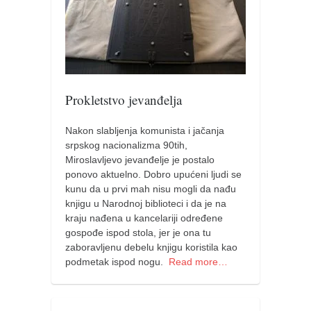
Prokletstvo jevanđelja
Nakon slabljenja komunista i jačanja
srpskog nacionalizma 90tih,
Miroslavljevo jevanđelje je postalo
ponovo aktuelno. Dobro upućeni ljudi se
kunu da u prvi mah nisu mogli da nađu
knjigu u Narodnoj biblioteci i da je na
kraju nađena u kancelariji određene
gospođe ispod stola, jer je ona tu
zaboravljenu debelu knjigu koristila kao
podmetak ispod nogu.
Read more…