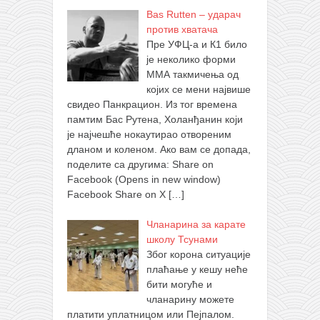
Bas Rutten – ударач
против хватача
Пре УФЦ-а и К1 било
је неколико форми
ММА такмичења од
којих се мени највише
свидео Панкрацион. Из тог времена
памтим Бас Рутена, Холанђанин који
је најчешће нокаутирао отвореним
дланом и коленом. Ако вам се допада,
поделите са другима: Share on
Facebook (Opens in new window)
Facebook Share on X
[…]
Чланарина за карате
школу Тсунами
Због корона ситуације
плаћање у кешу неће
бити могуће и
чланарину можете
платити уплатницом или Пејпалом.