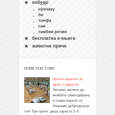
кобудо
нунчаку
бо
тонфа
саи
тимбеи рочин
бесплатна е-књига
животне приче
НОВИ ТЕКСТОВИ:
Школа каратеа за
децу и одрасле
Уколико желите да
вежбате самоодбрану
и стари карате са
Окинаве добродошли
сте! Три групе: деца узраста 2-3