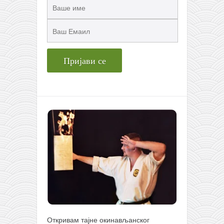
Откривам тајне окинављанског