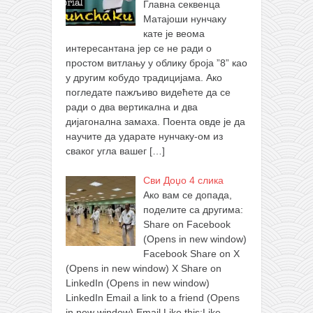
Главна секвенца
Матајоши нунчаку
кате је веома
интересантана јер се не ради о
простом витлању у облику броја ”8” као
у другим кобудо традицијама. Ако
погледате пажљиво видећете да се
ради о два вертикална и два
дијагонална замаха. Поента овде је да
научите да ударате нунчаку-ом из
сваког угла вашег
[…]
Сви Доџо 4 слика
Ако вам се допада,
поделите са другима:
Share on Facebook
(Opens in new window)
Facebook Share on X
(Opens in new window) X Share on
LinkedIn (Opens in new window)
LinkedIn Email a link to a friend (Opens
in new window) Email Like this:Like