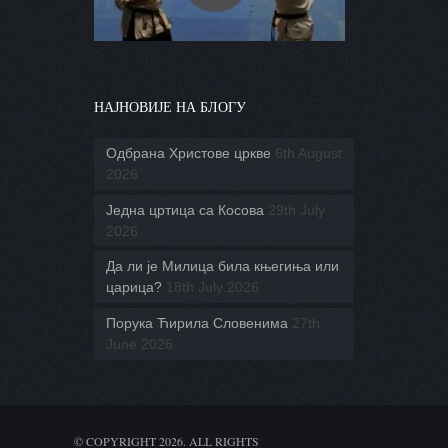
НАЈНОВИЈЕ НА БЛОГУ
Одбрана Христове цркве
6th August
2026
Једна цртица са Косова
29th July
2026
Да ли је Милица била књегиња или
царица?
18th July 2026
Порука Ћирила Словенима
27th
June 2026
© COPYRIGHT 2026. ALL RIGHTS