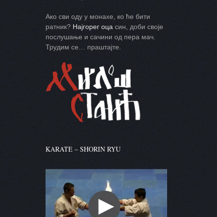
Ако сви оду у монахе, ко ће бити
ратник?
Најгорег оца
син, доби своје
послушање и сачини од пера мач.
Трудим се… праштајте.
KARATE – SHORIN RYU