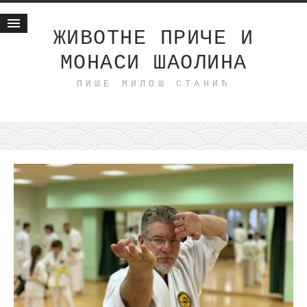
ЖИВОТНЕ ПРИЧЕ И
МОНАСИ ШАОЛИНА
Почетна
ПИШЕ МИЛОШ СТАНИЋ
Животне приче
најновије на блогу
интернет пословање
исхраном до здравља
мој хаику
моменти и места
бонус садржај
светлопис
законоправило
духовни отац