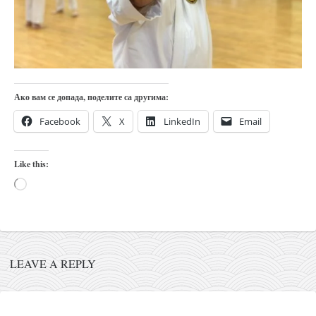
православље
забрањена историја
ћирилица
породичне приче
прота Воја
Ако вам се допада, поделите са другима:
уместо твитера
Facebook
X
LinkedIn
Email
календар српски
Like this:
азбуки и књиге
Loading…
Окинава карате
најновије на блогу
моје белешке
историја каратеа
LEAVE A REPLY
бубиши
карате