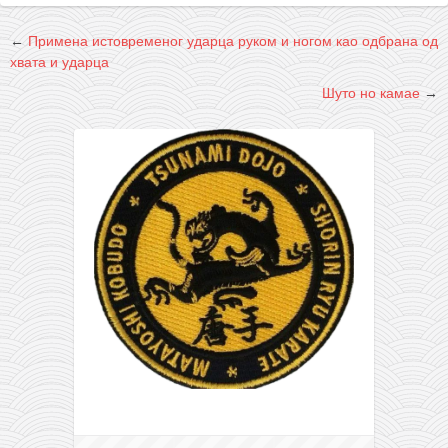
снимци наступа
галерија клуба
←
Примена истовременог ударца руком и ногом као одбрана од
хвата и ударца
чланарина
Шуто но камае
→
контакт
бесплатна е-књига
термини тренинга
моја прича
моја прича
фотке
контакт