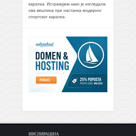
каратеа. Истражујем како је изгледала
ова вештина пре настанка модерног
спортског каратеа.
ИНСПИРАЦИЈА