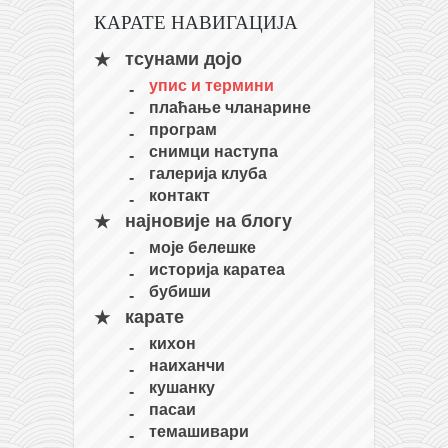
КАРАТЕ НАВИГАЦИЈА
тсунами дојо
упис и термини
плаћање чланарине
програм
снимци наступа
галерија клуба
контакт
најновије на блогу
моје белешке
историја каратеа
бубиши
карате
кихон
наиханчи
кушанку
пасаи
темашивари