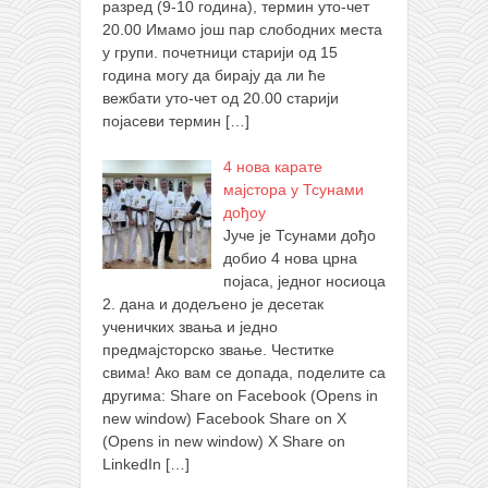
разред (9-10 година), термин уто-чет
20.00 Имамо још пар слободних места
у групи. почетници старији од 15
година могу да бирају да ли ће
вежбати уто-чет од 20.00 старији
појасеви термин
[…]
4 нова карате
мајстора у Тсунами
дођоу
Јуче је Тсунами дођо
добио 4 нова црна
појаса, једног носиоца
2. дана и додељено је десетак
ученичких звања и једно
предмајсторско звање. Честитке
свима! Ако вам се допада, поделите са
другима: Share on Facebook (Opens in
new window) Facebook Share on X
(Opens in new window) X Share on
LinkedIn
[…]