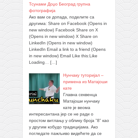
Тсунами Доџо Београд групна
фотографија
Ако вам се допада, поделите са
другима: Share on Facebook (Opens in
new window) Facebook Share on X
(Opens in new window) X Share on
LinkedIn (Opens in new window)
LinkedIn Email a link to a friend (Opens
in new window) Email Like this:Like
Loading…
[…]
Нунчаку туторијал –
примена из Матајоши
кате
Главна секвенца
Матајоши нунчаку
кате је веома
интересантана јер се не ради о
простом витлању у облику броја ”8” као
у другим кобудо традицијама. Ако
погледате пажљиво видећете да се