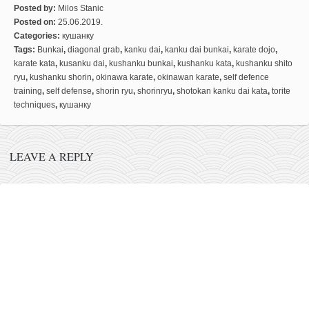
снимци наступа
Posted by:
Milos Stanic
галерија клуба
Posted on:
25.06.2019.
Categories:
кушанку
чланарина
Tags:
Bunkai
,
diagonal grab
,
kanku dai
,
kanku dai bunkai
,
karate dojo
,
karate kata
,
kusanku dai
,
kushanku bunkai
,
kushanku kata
,
kushanku shito
контакт
ryu
,
kushanku shorin
,
okinawa karate
,
okinawan karate
,
self defence
бесплатна е-књига
training
,
self defense
,
shorin ryu
,
shorinryu
,
shotokan kanku dai kata
,
torite
techniques
,
кушанку
термини тренинга
моја прича
LEAVE A REPLY
моја прича
фотке
контакт