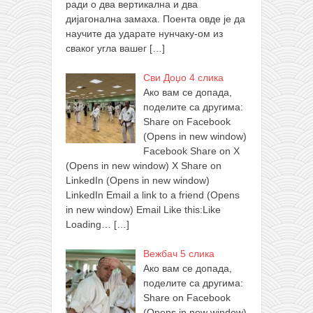
ради о два вертикална и два
дијагонална замаха. Поента овде је да
научите да ударате нунчаку-ом из
сваког угла вашег
[…]
Сви Доџо 4 слика
Ако вам се допада,
поделите са другима:
Share on Facebook
(Opens in new window)
Facebook Share on X
(Opens in new window) X Share on
LinkedIn (Opens in new window)
LinkedIn Email a link to a friend (Opens
in new window) Email Like this:Like
Loading…
[…]
Вежбач 5 слика
Ако вам се допада,
поделите са другима:
Share on Facebook
(Opens in new window)