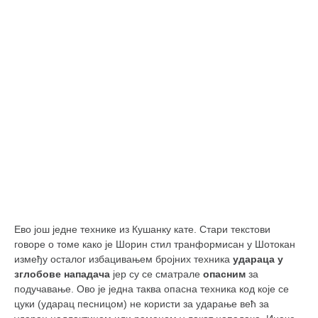
православље
забрањена историја
ћирилица
породичне приче
прота Воја
уместо твитера
календар српски
азбуки и књиге
Окинава карате
најновије на блогу
Ево још једне технике из Кушанку кате. Стари текстови
моје белешке
говоре о томе како је Шорин стил транформисан у Шотокан
између осталог избацивањем бројних техника
удараца у
историја каратеа
зглобове нападача
јер су се сматрале
опасним
за
бубиши
подучавање. Ово је једна таква опасна техника код које се
цуки (ударац песницом) не користи за ударање већ за
карате