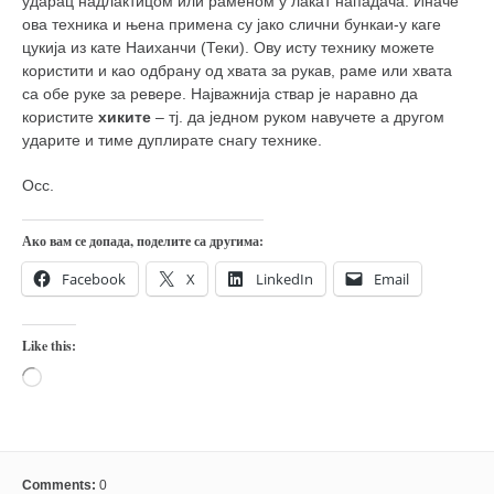
ударац надлактицом или раменом у лакат нападача. Иначе
кихон
ова техника и њена примена су јако слични бункаи-у каге
цукија из кате Наиханчи (Теки). Ову исту технику можете
наиханчи
користити и као одбрану од хвата за рукав, раме или хвата
кушанку
са обе руке за ревере. Најважнија ствар је наравно да
користите
хиките
– тј. да једном руком навучете а другом
пасаи
ударите и тиме дуплирате снагу технике.
темашивари
Осс.
кобудо
нунчаку
Ако вам се допада, поделите са другима:
бо
Facebook
X
LinkedIn
Email
тонфа
Like this:
саи
Loading…
тимбеи рочин
тсунами дојо
програм
Comments:
0