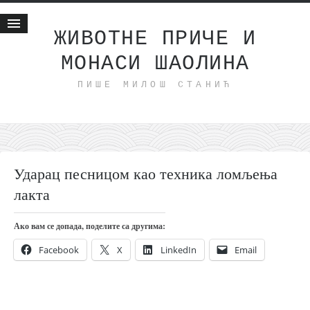
ЖИВОТНЕ ПРИЧЕ И
МОНАСИ ШАОЛИНА
Почетна
ПИШЕ МИЛОШ СТАНИЋ
Животне приче
најновије на блогу
интернет пословање
исхраном до здравља
Ударац песницом као техника ломљења
мој хаику
лакта
моменти и места
бонус садржај
Ако вам се допада, поделите са другима:
светлопис
Facebook
X
LinkedIn
Email
законоправило
духовни отац