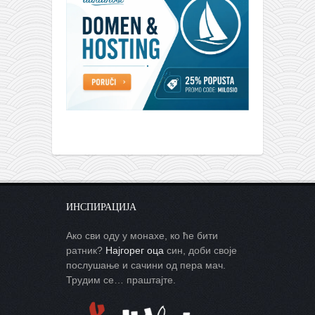
ИНСПИРАЦИЈА
Ако сви оду у монахе, ко ће бити
ратник?
Најгорег оца
син, доби своје
послушање и сачини од пера мач.
Трудим се… праштајте.