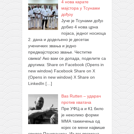
4 нова карате
мајстора у Тсунами
дођоу
Јуче је Тсунами дођо
добио 4 нова црна
појаса, једног носиоца
2. дана и додељено је десетак
ученичких звања и једно
предмајсторско звање. Честитке
свима! Ако вам се допада, поделите са
другима: Share on Facebook (Opens in
new window) Facebook Share on X
(Opens in new window) X Share on
LinkedIn
[…]
Bas Rutten – ударач
против хватача
Пре УФЦ-а и К1 било
је неколико форми
ММА такмичења од
којих се мени највише
свидео Панкрацион. Из тог времена