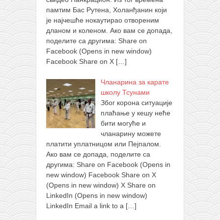
памтим Бас Рутена, Холанђанин који
је најчешће нокаутирао отвореним
дланом и коленом. Ако вам се допада,
поделите са другима: Share on
Facebook (Opens in new window)
Facebook Share on X
[…]
Чланарина за карате
школу Тсунами
Због корона ситуације
плаћање у кешу неће
бити могуће и
чланарину можете
платити уплатницом или Пејпалом.
Ако вам се допада, поделите са
другима: Share on Facebook (Opens in
new window) Facebook Share on X
(Opens in new window) X Share on
LinkedIn (Opens in new window)
LinkedIn Email a link to a
[…]