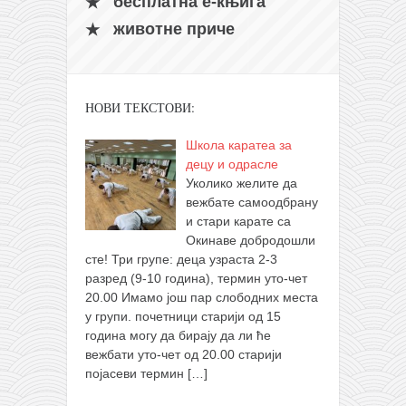
бесплатна е-књига
животне приче
НОВИ ТЕКСТОВИ:
Школа каратеа за
децу и одрасле
Уколико желите да
вежбате самоодбрану
и стари карате са
Окинаве добродошли
сте! Три групе: деца узраста 2-3
разред (9-10 година), термин уто-чет
20.00 Имамо још пар слободних места
у групи. почетници старији од 15
година могу да бирају да ли ће
вежбати уто-чет од 20.00 старији
појасеви термин
[…]