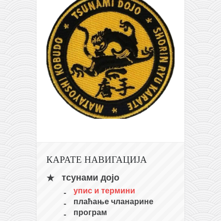
КАРАТЕ НАВИГАЦИЈА
тсунами дојо
упис и термини
плаћање чланарине
програм