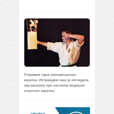
Откривам тајне окинављанског
каратеа. Истражујем како је изгледала
ова вештина пре настанка модерног
спортског каратеа.