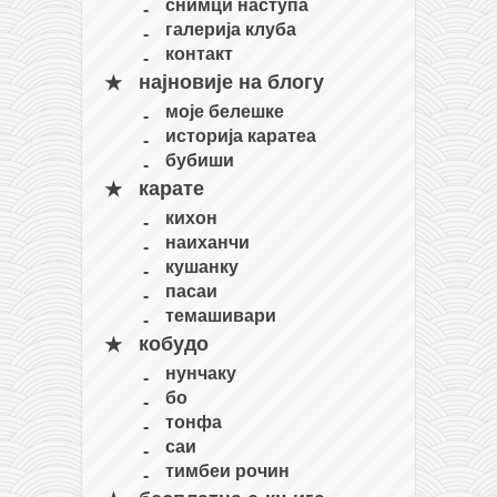
снимци наступа
галерија клуба
контакт
најновије на блогу
моје белешке
историја каратеа
бубиши
карате
кихон
наиханчи
кушанку
пасаи
темашивари
кобудо
нунчаку
бо
тонфа
саи
тимбеи рочин