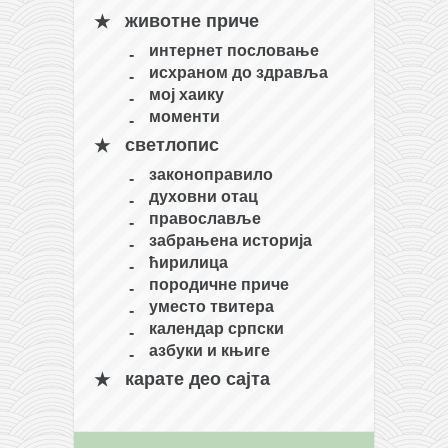
животне приче
интернет пословање
исхраном до здравља
мој хаику
моменти
светлопис
законоправило
духовни отац
православље
забрањена историја
ћирилица
породичне приче
уместо твитера
календар српски
азбуки и књиге
карате део сајта