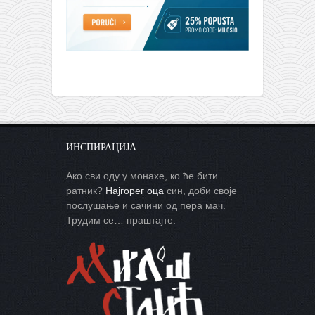
ИНСПИРАЦИЈА
Ако сви оду у монахе, ко ће бити
ратник?
Најгорег оца
син, доби своје
послушање и сачини од пера мач.
Трудим се… праштајте.