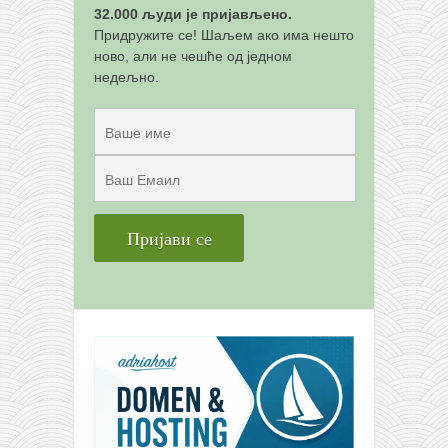
32.000 људи је пријављено.
Придружите се! Шаљем ако има нешто
ново, али не чешће од једном
недељно.