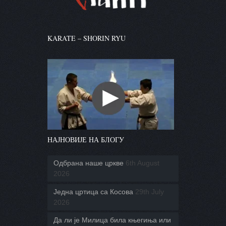
KARATE – SHORIN RYU
НАЈНОВИЈЕ НА БЛОГУ
Одбрана наше цркве
6th August
2026
Једна цртица са Косова
29th July
2026
Да ли је Милица била књегиња или