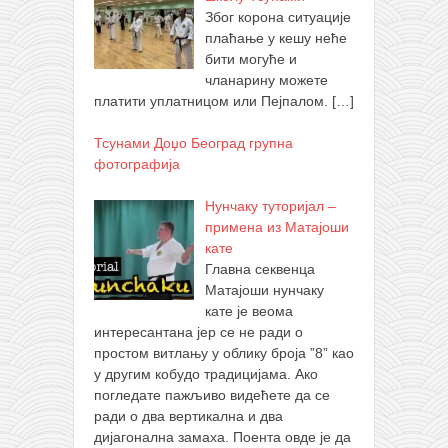
Због корона ситуације
плаћање у кешу неће
бити могуће и
чланарину можете
платити уплатницом или Пејпалом.
[…]
Тсунами Доџо Београд групна
фотографија
Нунчаку туторијал –
примена из Матајоши
кате
Главна секвенца
Матајоши нунчаку
кате је веома
интересантана јер се не ради о
простом витлању у облику броја ”8” као
у другим кобудо традицијама. Ако
погледате пажљиво видећете да се
ради о два вертикална и два
дијагонална замаха. Поента овде је да