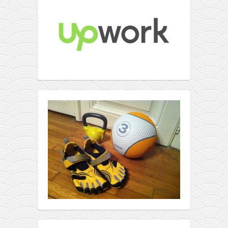
православље
забрањена историја
ћирилица
породичне приче
прота Воја
уместо твитера
календар српски
азбуки и књиге
Окинава карате
најновије на блогу
моје белешке
историја каратеа
бубиши
карате