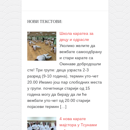
НОВИ ТЕКСТОВИ:
Школа каратеа за
децу и одрасле
Уколико желите да
вежбате самоодбрану
и стари карате са
Окинаве добродошли
сте! Три групе: деца узраста 2-3
разред (9-10 година), термин уто-чет
20.00 Имамо још пар слободних места
у групи. почетници старији од 15
година могу да бирају да ли ће
вежбати уто-чет од 20.00 старији
појасеви термин
[…]
4 нова карате
мајстора у Тсунами