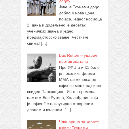
дођоу
Јуче је Тсунами дођо
добио 4 нова црна
појаса, једног носиоца
2. дана и додељено је десетак
ученичких звања и једно
предмајсторско звање. Честитке
свима!
[…]
Bas Rutten – ударач
против хватача
Пре УФЦ-а и К1 било
је неколико форми
ММА такмичења од
којих се мени највише
свидео Панкрацион. Из тог времена
памтим Бас Рутена, Холанђанин који
је најчешће нокаутирао отвореним
дланом и коленом.
[…]
Чланарина за карате
школу Тсунами