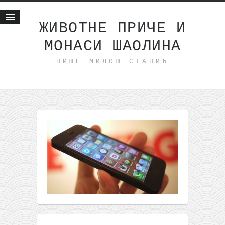
ЖИВОТНЕ ПРИЧЕ И
МОНАСИ ШАОЛИНА
Почетна
ПИШЕ МИЛОШ СТАНИЋ
Животне приче
најновије на блогу
интернет пословање
исхраном до здравља
мој хаику
моменти и места
бонус садржај
светлопис
законоправило
духовни отац