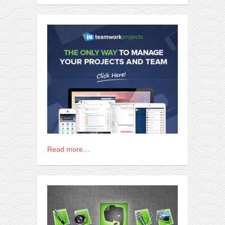
снимци наступа
галерија клуба
чланарина
контакт
бесплатна е-књига
термини тренинга
моја прича
моја прича
фотке
контакт
Read more…